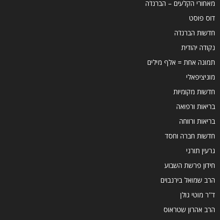
מאחורי הקלעים – הברנז'ה
דוס פוסט
חדשות הברנז'ה
נקודה יהודית
תמונה אחת = אלף מילים
מוניציפאלי
חדשות מקומיות
בריאות ורפואה
בריאות ורווחה
חדשות חברה וחסד
גרעין תורני
חידון פרשת השבוע
הרב שמואל בירנבוים
ד''ר מוטי גולן
הרב אהרון שטראוס