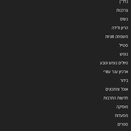
נדל''ן
צרכנות
נשים
הריון ולידה
משפחה וזוגיות
סטייל
נופש
טיולים נופש וטבע
ארכיון ענר עוזרי
בידור
אוכל ומתכונים
חדשות התרבות
מוסיקה
מסעדות
ספרים