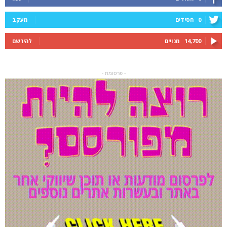
0
חסידים
מעקב
14,700
מנויים
להירשם
- פרסומת -