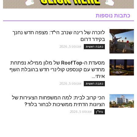
כתבות נוספות
לזכרה של רינה שנרב הי"ד: מצפה חדש נחנך
בקידר דרום
אוגוסט 5, 2026
כתבה ראשית
מסעדת ה-RoofTop של מלון ממילא נפתחת
מחדש עם קונספט קולינרי חדש בהובלת השף
איתי...
אוגוסט 5, 2026
כתבה ראשית
הכי קרוב לבית: למה המשפחות הצעירות של
הציונות הדתית ממשיכות לבחור בלוד?
אוגוסט 5, 2026
נדל''ן