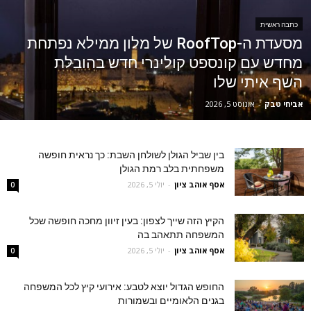
כתבה ראשית
מסעדת ה-RoofTop של מלון ממילא נפתחת
מחדש עם קונספט קולינרי חדש בהובלת
השף איתי שלו
אביחי טבק
-
אוגוסט 5, 2026
בין שביל הגולן לשולחן השבת: כך נראית חופשה
משפחתית בלב רמת הגולן
אסף אוהב ציון
-
יולי 5, 2026
0
הקיץ הזה שייך לצפון: בעין זיוון מחכה חופשה שכל
המשפחה תתאהב בה
אסף אוהב ציון
-
יולי 5, 2026
0
החופש הגדול יוצא לטבע: אירועי קיץ לכל המשפחה
בגנים הלאומיים ובשמורות