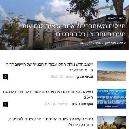
כתבה ראשית
חיילים משוחררים? אתם זכאים לנסיעות
חינם בתחב"צ | כל הפרטים
אסף אוהב ציון
-
פברואר 7, 2023
יישוב חדש נולד: החלו עבודות הבנייה של היישוב דרור,
בין מיתר לערד
אביחי טבק
-
נובמבר 10, 2022
0
רשימת הציונות הדתית ועוצמה יהודית לבחירות לכנסת
ה-25
אסף אוהב ציון
-
ספטמבר 15, 2022
0
נתוני הקצונה בציונות הדתית: יותר קצינים ג'ובניקים,
פחות קציני חי"ר