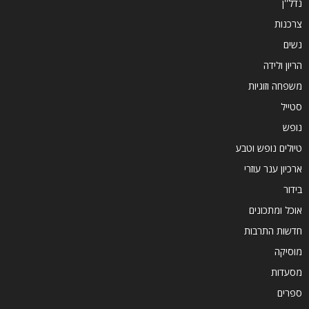
נדל''ן
צרכנות
נשים
הריון ולידה
משפחה וזוגיות
סטייל
נופש
טיולים נופש וטבע
ארכיון ענר עוזרי
בידור
אוכל ומתכונים
חדשות התרבות
מוסיקה
מסעדות
ספרים