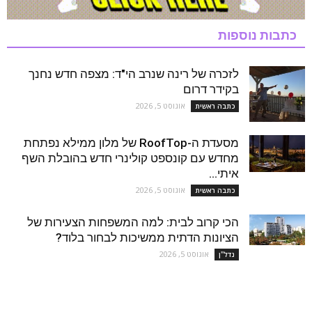
כתבות נוספות
לזכרה של רינה שנרב הי"ד: מצפה חדש נחנך
בקידר דרום
אוגוסט 5, 2026
כתבה ראשית
מסעדת ה-RoofTop של מלון ממילא נפתחת
מחדש עם קונספט קולינרי חדש בהובלת השף
איתי...
אוגוסט 5, 2026
כתבה ראשית
הכי קרוב לבית: למה המשפחות הצעירות של
הציונות הדתית ממשיכות לבחור בלוד?
אוגוסט 5, 2026
נדל''ן