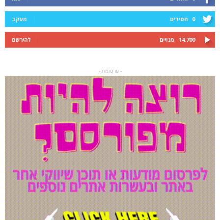
0
חסידים
מעקב
14,700
מנויים
להירשם
- פרסומת -