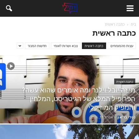
בית
כתבה ראשית
כתבה ראשית
עצות מהמומחים
כתבה ראשית
צבא ושרות לאומי
חדשות המגזר
כתבה ראשית
מי זה יובל וילנר ומה אומרים שהוא עשה?
הפרופיל המלא של הגיטריסט, המלחין
והמפיק המוזיקלי
נטלי בר־און
-
אפריל 11, 2026