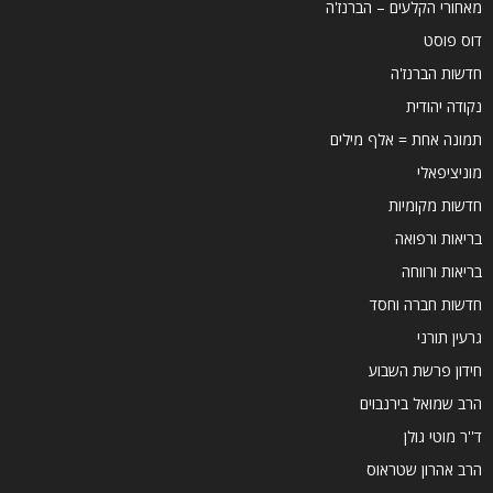
מאחורי הקלעים – הברנז'ה
דוס פוסט
חדשות הברנז'ה
נקודה יהודית
תמונה אחת = אלף מילים
מוניציפאלי
חדשות מקומיות
בריאות ורפואה
בריאות ורווחה
חדשות חברה וחסד
גרעין תורני
חידון פרשת השבוע
הרב שמואל בירנבוים
ד''ר מוטי גולן
הרב אהרון שטראוס