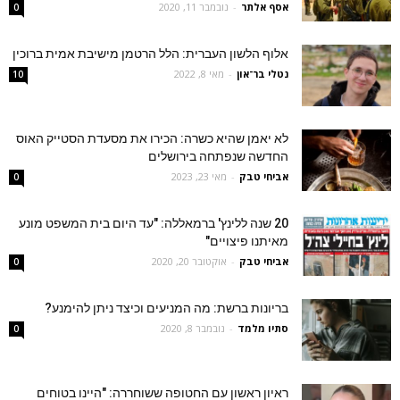
אסף אלתר
-
נובמבר 11, 2020
0
אלוף הלשון העברית: הלל הרטמן מישיבת אמית ברוכין
נטלי בר־און
-
מאי 8, 2022
10
לא יאמן שהיא כשרה: הכירו את מסעדת הסטייק האוס
החדשה שנפתחה בירושלים
אביחי טבק
-
מאי 23, 2023
0
20 שנה ללינץ' ברמאללה: "עד היום בית המשפט מונע
מאיתנו פיצויים"
אביחי טבק
-
אוקטובר 20, 2020
0
בריונות ברשת: מה המניעים וכיצד ניתן להימנע?
סתיו מלמד
-
נובמבר 8, 2020
0
ראיון ראשון עם החטופה ששוחררה: "היינו בטוחים