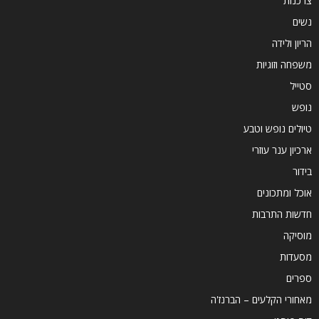
צרכנות
נשים
הריון ולידה
משפחה וזוגיות
סטייל
נופש
טיולים נופש וטבע
ארכיון ענר עוזרי
בידור
אוכל ומתכונים
חדשות התרבות
מוסיקה
מסעדות
ספרים
מאחורי הקלעים – הברנז'ה