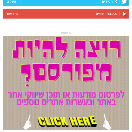
0
חסידים
מעקב
14,700
מנויים
להירשם
- פרסומת -