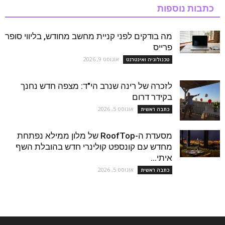
כתבות נוספות
מה בודקים לפני קניית מחשב מחודש, בליווי סופר
פרייס
אוגוסט 9, 2026
טכנולוגיה ואינטרנט
לזכרה של רינה שנרב הי"ד: מצפה חדש נחנך
בקידר דרום
אוגוסט 5, 2026
כתבה ראשית
מסעדת ה-RoofTop של מלון ממילא נפתחת
מחדש עם קונספט קולינרי חדש בהובלת השף
איתי...
אוגוסט 5, 2026
כתבה ראשית