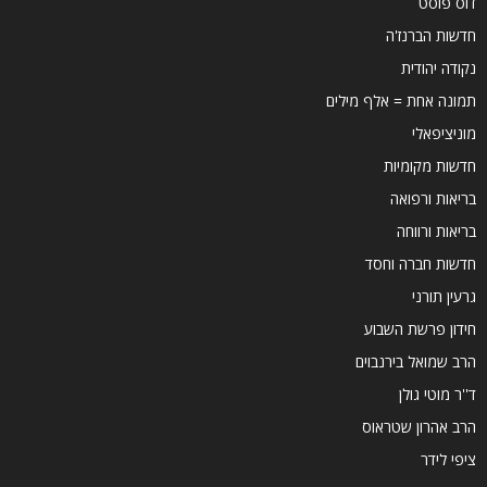
דוס פוסט
חדשות הברנז'ה
נקודה יהודית
תמונה אחת = אלף מילים
מוניציפאלי
חדשות מקומיות
בריאות ורפואה
בריאות ורווחה
חדשות חברה וחסד
גרעין תורני
חידון פרשת השבוע
הרב שמואל בירנבוים
ד''ר מוטי גולן
הרב אהרון שטראוס
ציפי לידר