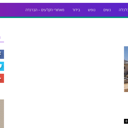
לכלה
נשים
נופש
בידור
מאחורי הקלעים – הברנז'ה
ר
0