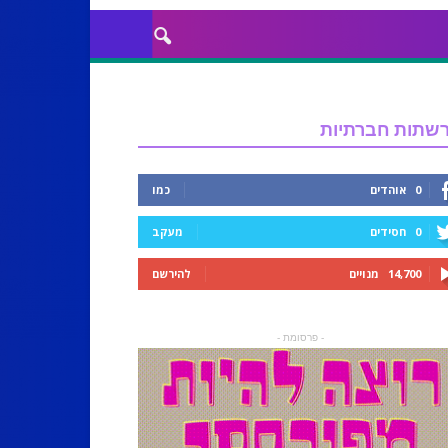
שתות חברתיות
0
אוהדים
כמו
0
חסידים
מעקב
14,700
מנויים
להירשם
- פרסומת -