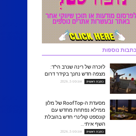
תבות נוספות
לזכרה של רינה שנרב הי"ד:
מצפה חדש נחנך בקידר דרום
אוגוסט 5, 2026
כתבה ראשית
מסעדת ה-RoofTop של מלון
ממילא נפתחת מחדש עם
קונספט קולינרי חדש בהובלת
השף איתי...
אוגוסט 5, 2026
כתבה ראשית