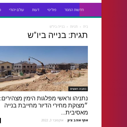
חדשות המגזר
פוליטי
דעות
עולם יהודי
כ
בית
תגיות
בנייה ביו"ש
תגית: בנייה ביו"ש
כתבה ראשית
נתניהו וראשי מפלגות הימין מצהירים:
״מצוקת מחירי הדיור מחייבת בנייה
מאסיבית...
אסף אוהב ציון
-
אוקטובר 3, 2022