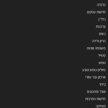
כלכלה
חדשות עסקים
נדל''ן
צרכנות
נשים
הריון ולידה
משפחה וזוגיות
סטייל
נופש
טיולים נופש וטבע
ארכיון ענר עוזרי
בידור
אוכל ומתכונים
חדשות התרבות
מוסיקה