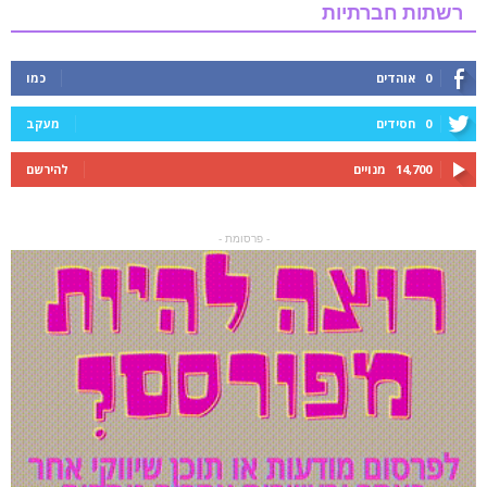
רשתות חברתיות
0
אוהדים
כמו
0
חסידים
מעקב
14,700
מנויים
להירשם
- פרסומת -