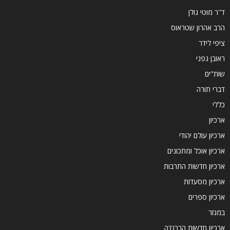
ד''ר מוטי גולן
הרב אהרון שטראוס
ציפי לידר
ראובן גפני
שות"ים
דברי תורה
כללי
ארכיון
ארכיון עולם יהודי
ארכיון אוכל ומתכונים
ארכיון חדשות התרבות
ארכיון מסעדות
ארכיון ספרים
במגזר
ארכיון חדשות הברנז'ה