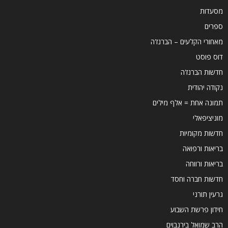
מסעדות
ספרים
מאחורי הקלעים – הברנז'ה
דוס פוסט
חדשות הברנז'ה
נקודה יהודית
תמונה אחת = אלף מילים
מוניציפאלי
חדשות מקומיות
בריאות ורפואה
בריאות ורווחה
חדשות חברה וחסד
גרעין תורני
חידון פרשת השבוע
הרב שמואל בירנבוים