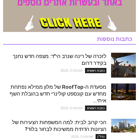
כתבות נוספות
לזכרה של רינה שנרב הי"ד: מצפה חדש נחנך
בקידר דרום
אוגוסט 5, 2026
כתבה ראשית
מסעדת ה-RoofTop של מלון ממילא נפתחת
מחדש עם קונספט קולינרי חדש בהובלת השף
איתי...
אוגוסט 5, 2026
כתבה ראשית
הכי קרוב לבית: למה המשפחות הצעירות של
הציונות הדתית ממשיכות לבחור בלוד?
אוגוסט 5, 2026
נדל''ן