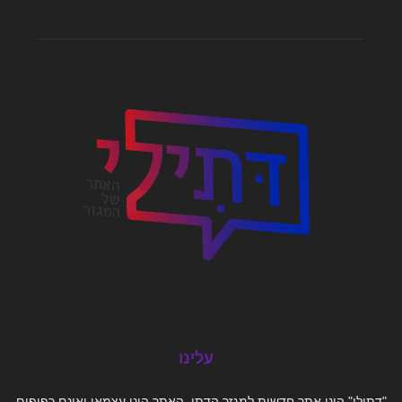
עלינו
"דתילי" הינו אתר חדשות למגזר הדתי. האתר הינו עצמאי ואינם כפופים