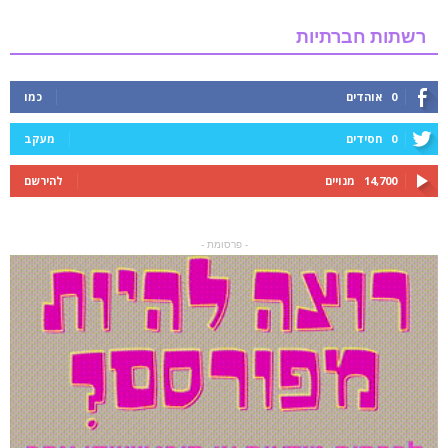
רשתות חברתיות
0
אוהדים
כמו
0
חסידים
מעקב
14,700
מנויים
להירשם
- פרסומת -