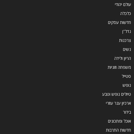
עולם יהודי
כלכלה
חדשות עסקים
נדל''ן
צרכנות
נשים
הריון ולידה
משפחה וזוגיות
סטייל
נופש
טיולים נופש וטבע
ארכיון ענר עוזרי
בידור
אוכל ומתכונים
חדשות התרבות