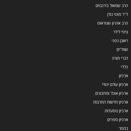
הרב שמואל בירנבוים
ד''ר מוטי גולן
הרב אהרון שטראוס
ציפי לידר
ראובן גפני
שות"ים
דברי תורה
כללי
ארכיון
ארכיון עולם יהודי
ארכיון אוכל ומתכונים
ארכיון חדשות התרבות
ארכיון מסעדות
ארכיון ספרים
במגזר