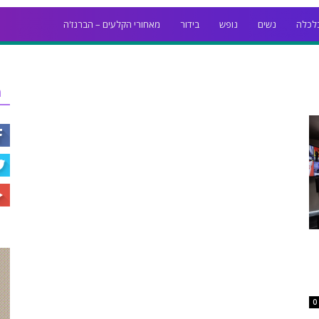
לכלה
נשים
נופש
בידור
מאחורי הקלעים – הברנז'ה
ר
0