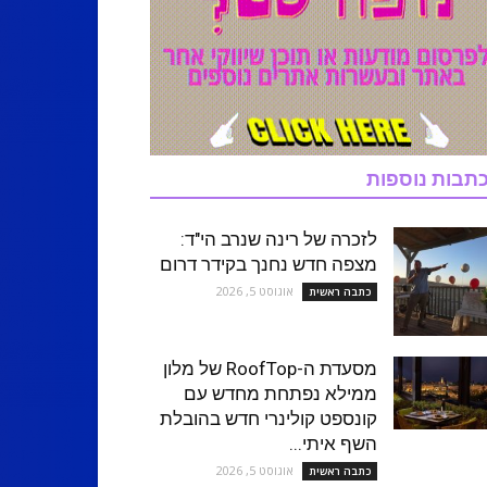
תבות נוספות
לזכרה של רינה שנרב הי"ד:
מצפה חדש נחנך בקידר דרום
אוגוסט 5, 2026
כתבה ראשית
מסעדת ה-RoofTop של מלון
ממילא נפתחת מחדש עם
קונספט קולינרי חדש בהובלת
השף איתי...
אוגוסט 5, 2026
כתבה ראשית