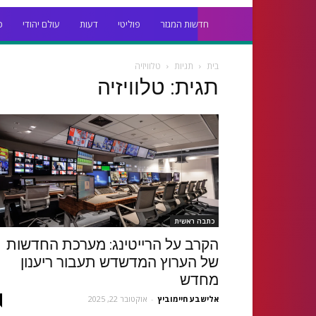
חדשות המגזר
פוליטי
דעות
עולם יהודי
כ
בית
תגיות
טלוויזיה
תגית: טלוויזיה
כתבה ראשית
הקרב על הרייטינג: מערכת החדשות
של הערוץ המדשדש תעבור ריענון
מחדש
‫אלישבע חיימוביץ
-
אוקטובר 22, 2025