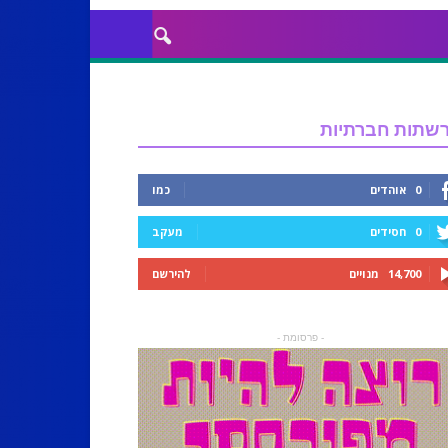
שתות חברתיות
0
אוהדים
כמו
0
חסידים
מעקב
14,700
מנויים
להירשם
- פרסומת -