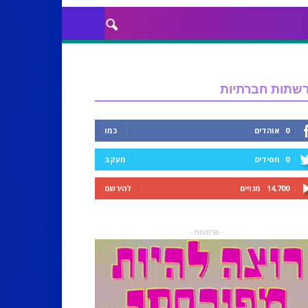
שתות חברתיות
0
אוהדים
כמו
0
חסידים
מעקב
14,700
מנויים
להירשם
- פרסומת -