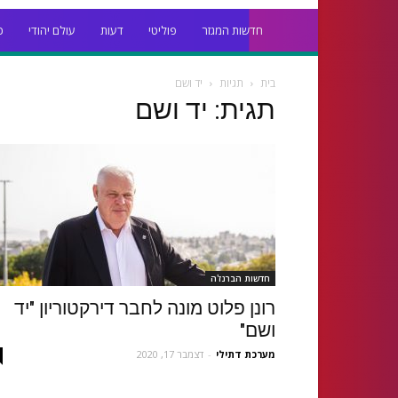
חדשות המגזר
פוליטי
דעות
עולם יהודי
כ
בית
תגיות
יד ושם
תגית: יד ושם
חדשות הברנז'ה
רונן פלוט מונה לחבר דירקטוריון "יד
ושם"
מערכת דתילי
-
דצמבר 17, 2020