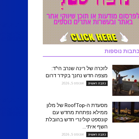
תבות נוספות
לזכרה של רינה שנרב הי"ד:
מצפה חדש נחנך בקידר דרום
אוגוסט 5, 2026
כתבה ראשית
מסעדת ה-RoofTop של מלון
ממילא נפתחת מחדש עם
קונספט קולינרי חדש בהובלת
השף איתי...
אוגוסט 5, 2026
כתבה ראשית