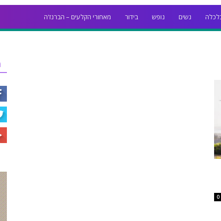
לכלה
נשים
נופש
בידור
מאחורי הקלעים – הברנז'ה
ר
0