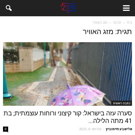
בית
תגיות
מזג האוויר
תגית: מזג האוויר
כתבה ראשית
סערה עזה בישראל: קור קיצוני ורוחות עוצמתית; בת
41 מתה הלילה...
‫אלישבע חיימוביץ
-
פברואר 6, 2025
0