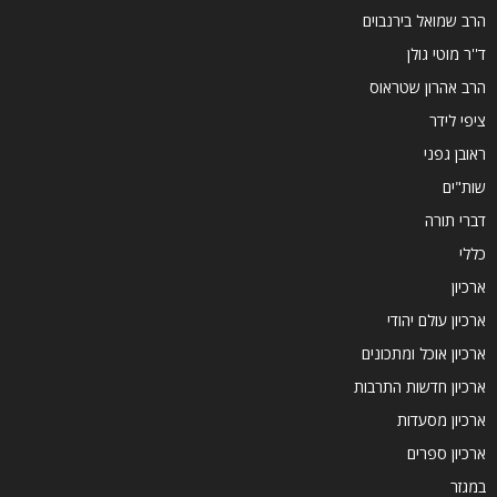
הרב שמואל בירנבוים
ד''ר מוטי גולן
הרב אהרון שטראוס
ציפי לידר
ראובן גפני
שות"ים
דברי תורה
כללי
ארכיון
ארכיון עולם יהודי
ארכיון אוכל ומתכונים
ארכיון חדשות התרבות
ארכיון מסעדות
ארכיון ספרים
במגזר