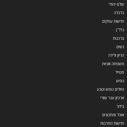
עולם יהודי
כלכלה
חדשות עסקים
נדל''ן
צרכנות
נשים
הריון ולידה
משפחה וזוגיות
סטייל
נופש
טיולים נופש וטבע
ארכיון ענר עוזרי
בידור
אוכל ומתכונים
חדשות התרבות