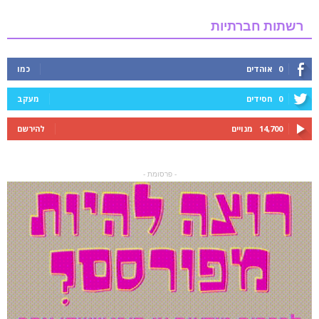
רשתות חברתיות
0
אוהדים
כמו
0
חסידים
מעקב
14,700
מנויים
להירשם
- פרסומת -