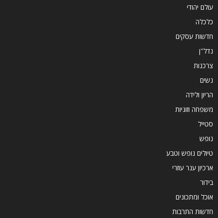
עולם יהודי
כלכלה
חדשות עסקים
נדל''ן
צרכנות
נשים
הריון ולידה
משפחה וזוגיות
סטייל
נופש
טיולים נופש וטבע
ארכיון ענר עוזרי
בידור
אוכל ומתכונים
חדשות התרבות