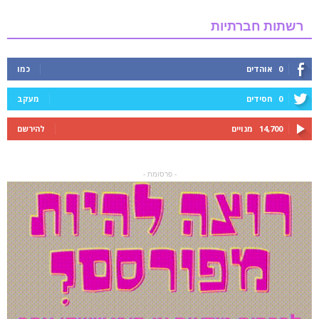
רשתות חברתיות
0
אוהדים
כמו
0
חסידים
מעקב
14,700
מנויים
להירשם
- פרסומת -