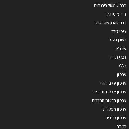
הרב שמואל בירנבוים
ד''ר מוטי גולן
הרב אהרון שטראוס
ציפי לידר
ראובן גפני
שות"ים
דברי תורה
כללי
ארכיון
ארכיון עולם יהודי
ארכיון אוכל ומתכונים
ארכיון חדשות התרבות
ארכיון מסעדות
ארכיון ספרים
במגזר