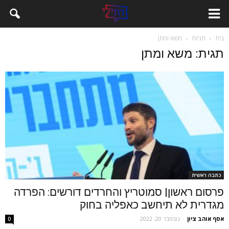
בית
תגיות
משא ומתן
תגית: משא ומתן
כתבה ראשית
פרסום ראשון| סמוטריץ והחרדים דורשים: הפרדה
מגדרית לא תיחשב כאפליה בחוק
אסף אוהב ציון
-
נובמבר 20, 2022
0