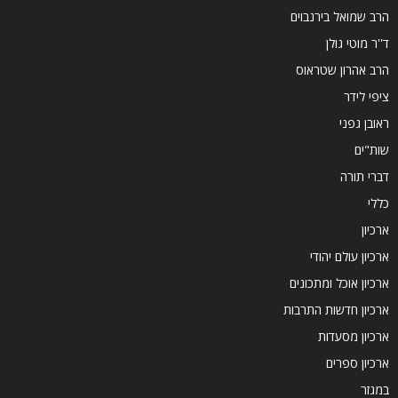
הרב שמואל בירנבוים
ד''ר מוטי גולן
הרב אהרון שטראוס
ציפי לידר
ראובן גפני
שות"ים
דברי תורה
כללי
ארכיון
ארכיון עולם יהודי
ארכיון אוכל ומתכונים
ארכיון חדשות התרבות
ארכיון מסעדות
ארכיון ספרים
במגזר