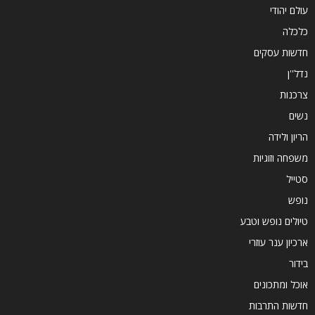
עולם יהודי
כלכלה
חדשות עסקים
נדל''ן
צרכנות
נשים
הריון ולידה
משפחה וזוגיות
סטייל
נופש
טיולים נופש וטבע
ארכיון ענר עוזרי
בידור
אוכל ומתכונים
חדשות התרבות