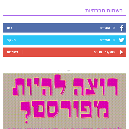
רשתות חברתיות
0
אוהדים
כמו
0
חסידים
מעקב
14,700
מנויים
להירשם
- פרסומת -