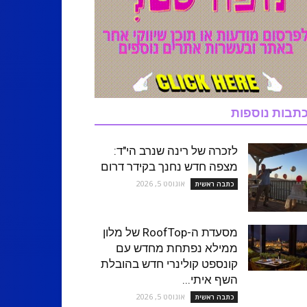
תבות נוספות
לזכרה של רינה שנרב הי"ד:
מצפה חדש נחנך בקידר דרום
אוגוסט 5, 2026
כתבה ראשית
מסעדת ה-RoofTop של מלון
ממילא נפתחת מחדש עם
קונספט קולינרי חדש בהובלת
השף איתי...
אוגוסט 5, 2026
כתבה ראשית