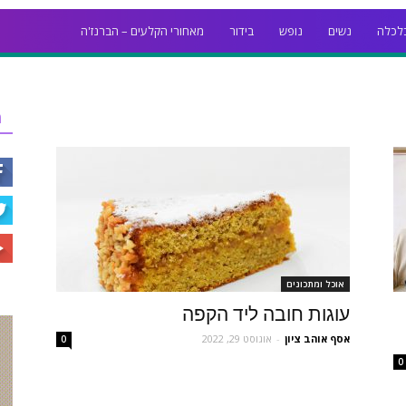
לכלה
נשים
נופש
בידור
מאחורי הקלעים – הברנז'ה
ר
אוכל ומתכונים
עוגות חובה ליד הקפה
אסף אוהב ציון
-
אוגוסט 29, 2022
0
0