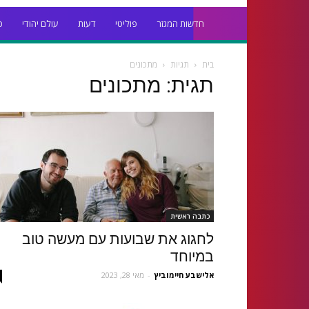
חדשות המגזר
פוליטי
דעות
עולם יהודי
כ
בית
תגיות
מתכונים
תגית: מתכונים
כתבה ראשית
לחגוג את שבועות עם מעשה טוב
במיוחד
‫אלישבע חיימוביץ
-
מאי 28, 2023