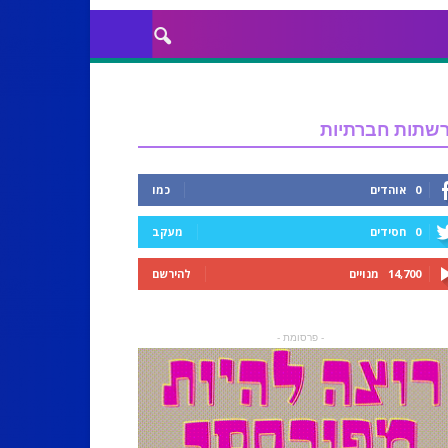
שתות חברתיות
0
אוהדים
כמו
0
חסידים
מעקב
14,700
מנויים
להירשם
- פרסומת -