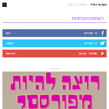
מערכת דתילי
-
ספטמבר 5, 2021
0
רשתות חברתיות
0
אוהדים
כמו
0
חסידים
מעקב
14,700
מנויים
להירשם
- פרסומת -