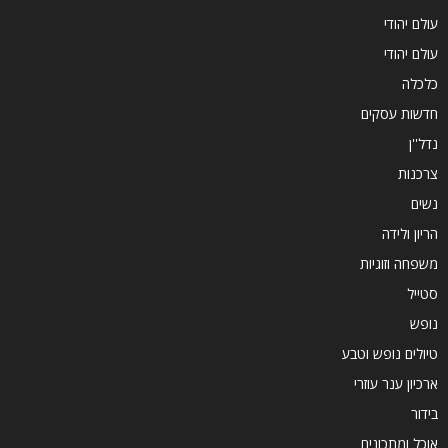
עולם יהודי
עולם יהודי
כלכלה
חדשות עסקים
נדל''ן
צרכנות
נשים
הריון ולידה
משפחה וזוגיות
סטייל
נופש
טיולים נופש וטבע
ארכיון ענר עוזרי
בידור
אוכל ומתכונים