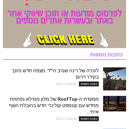
כתבות נוספות
לזכרה של רינה שנרב הי"ד: מצפה חדש נחנך
בקידר דרום
אוגוסט 5, 2026
כתבה ראשית
מסעדת ה-RoofTop של מלון ממילא נפתחת
מחדש עם קונספט קולינרי חדש בהובלת השף
איתי...
אוגוסט 5, 2026
כתבה ראשית