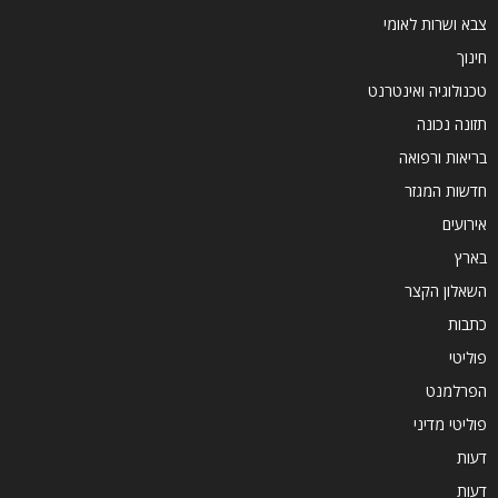
צבא ושרות לאומי
חינוך
טכנולוגיה ואינטרנט
תזונה נכונה
בריאות ורפואה
חדשות המגזר
אירועים
בארץ
השאלון הקצר
כתבות
פוליטי
הפרלמנט
פוליטי מדיני
דעות
דעות