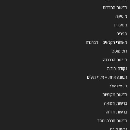
חדשות התרבות
מוסיקה
מסעדות
ספרים
מאחורי הקלעים – הברנז'ה
דוס פוסט
חדשות הברנז'ה
נקודה יהודית
תמונה אחת = אלף מילים
מוניציפאלי
חדשות מקומיות
בריאות ורפואה
בריאות ורווחה
חדשות חברה וחסד
גרעין תורני