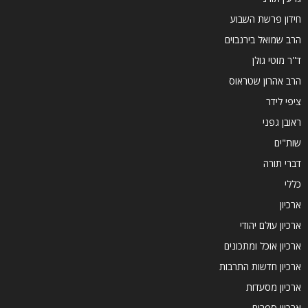
חידון פרשת השבוע
הרב שמואל בירנבוים
ד''ר מוטי גולן
הרב אהרון שטראוס
ציפי לידר
ראובן גפני
שות"ים
דברי תורה
כללי
ארכיון
ארכיון עולם יהודי
ארכיון אוכל ומתכונים
ארכיון חדשות התרבות
ארכיון מסעדות
ארכיון ספרים