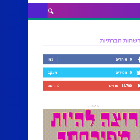
שתות חברתיות
0
אוהדים
כמו
0
חסידים
מעקב
14,700
מנויים
להירשם
- פרסומת -