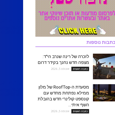
תבות נוספות
לזכרה של רינה שנרב הי"ד:
מצפה חדש נחנך בקידר דרום
אוגוסט 5, 2026
כתבה ראשית
מסעדת ה-RoofTop של מלון
ממילא נפתחת מחדש עם
קונספט קולינרי חדש בהובלת
השף איתי...
אוגוסט 5, 2026
כתבה ראשית