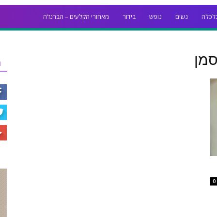
לכלה
נשים
נופש
בידור
מאחורי הקלעים – הברנז'ה
סמן
ר
0