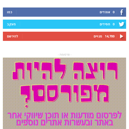
0
אוהדים
כמו
0
חסידים
מעקב
14,700
מנויים
להירשם
- פרסומת -