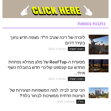
כתבות נוספות
לזכרה של רינה שנרב הי"ד: מצפה חדש נחנך
בקידר דרום
אוגוסט 5, 2026
כתבה ראשית
מסעדת ה-RoofTop של מלון ממילא נפתחת
מחדש עם קונספט קולינרי חדש בהובלת השף
איתי...
אוגוסט 5, 2026
כתבה ראשית
הכי קרוב לבית: למה המשפחות הצעירות של
הציונות הדתית ממשיכות לבחור בלוד?
אוגוסט 5, 2026
נדל''ן