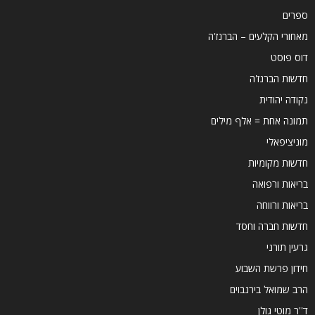
ספרים
מאחורי הקלעים – הברנז'ה
דוס פוסט
חדשות הברנז'ה
נקודה יהודית
תמונה אחת = אלף מילים
מוניציפאלי
חדשות מקומיות
בריאות ורפואה
בריאות ורווחה
חדשות חברה וחסד
גרעין תורני
חידון פרשת השבוע
הרב שמואל בירנבוים
ד''ר מוטי גולן