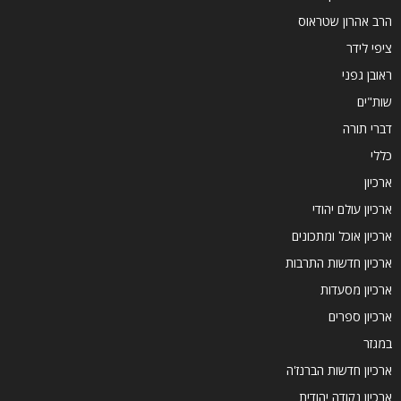
הרב אהרון שטראוס
ציפי לידר
ראובן גפני
שות"ים
דברי תורה
כללי
ארכיון
ארכיון עולם יהודי
ארכיון אוכל ומתכונים
ארכיון חדשות התרבות
ארכיון מסעדות
ארכיון ספרים
במגזר
ארכיון חדשות הברנז'ה
ארכיון נקודה יהודית