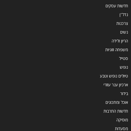
חדשות עסקים
נדל''ן
צרכנות
נשים
הריון ולידה
משפחה וזוגיות
סטייל
נופש
טיולים נופש וטבע
ארכיון ענר עוזרי
בידור
אוכל ומתכונים
חדשות התרבות
מוסיקה
מסעדות