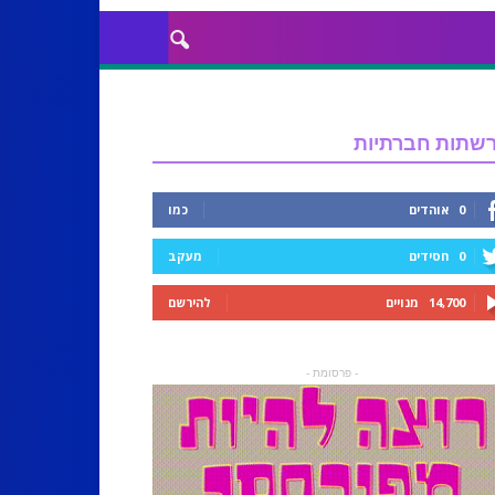
שתות חברתיות
0
אוהדים
כמו
0
חסידים
מעקב
14,700
מנויים
להירשם
- פרסומת -