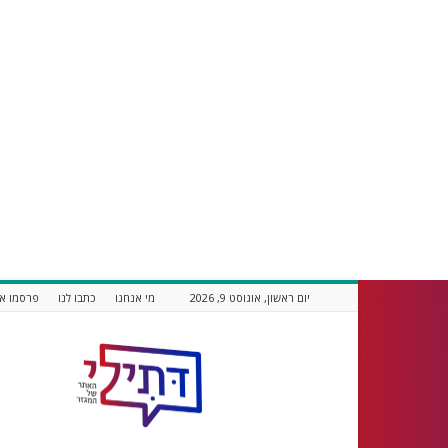
יום ראשון, אוגוסט 9, 2026
מי אנחנו
כתבו לנו
פרסמו אצ
דתילי
אתר
חדשות