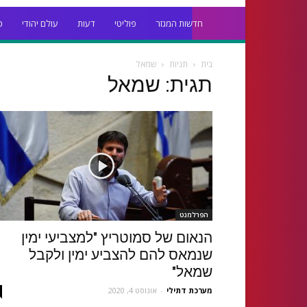
חדשות המגזר
פוליטי
דעות
עולם יהודי
כ
בית
תגיות
שמאל
תגית: שמאל
הפרלמנט
הנאום של סמוטריץ "למצביעי ימין
שנמאס להם להצביע ימין ולקבל
שמאל"
מערכת דתילי
-
אוגוסט 4, 2020