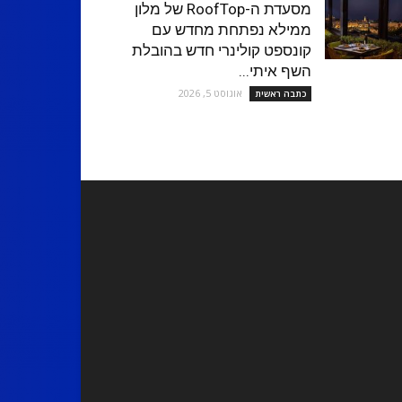
מסעדת ה-RoofTop של מלון
ממילא נפתחת מחדש עם
קונספט קולינרי חדש בהובלת
השף איתי...
אוגוסט 5, 2026
כתבה ראשית