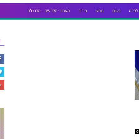
לכלה
נשים
נופש
בידור
מאחורי הקלעים – הברנז'ה
ר
0