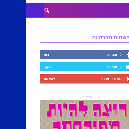
שתות חברתיות
0
אוהדים
כמו
0
חסידים
מעקב
14,700
מנויים
להירשם
- פרסומת -