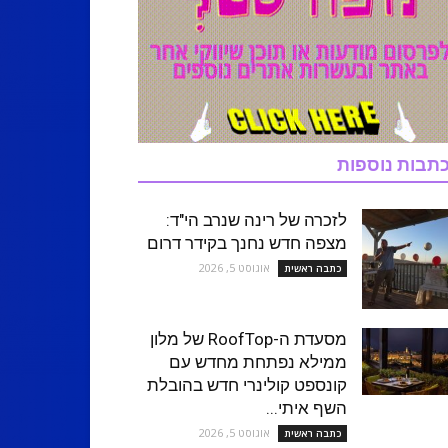
תבות נוספות
לזכרה של רינה שנרב הי"ד:
מצפה חדש נחנך בקידר דרום
אוגוסט 5, 2026
כתבה ראשית
מסעדת ה-RoofTop של מלון
ממילא נפתחת מחדש עם
קונספט קולינרי חדש בהובלת
השף איתי...
אוגוסט 5, 2026
כתבה ראשית