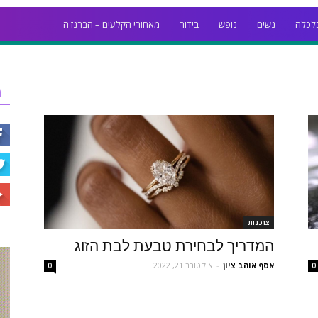
לכלה
נשים
נופש
בידור
מאחורי הקלעים – הברנז'ה
ר
צרכנות
המדריך לבחירת טבעת לבת הזוג
אסף אוהב ציון
-
אוקטובר 21, 2022
0
0