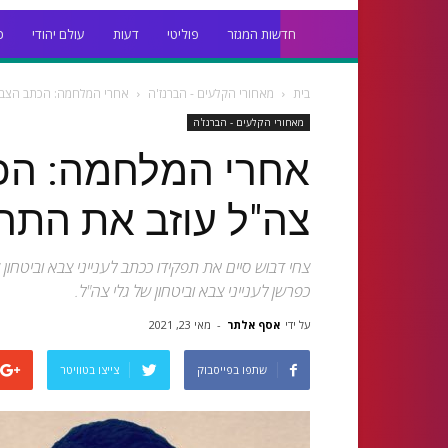
חדשות המגזר
פוליטי
דעות
עולם יהודי
כ
בית
מאחורי הקלעים - הברנז'ה
אחרי המלחמה: הכתב הצבאי
מאחורי הקלעים - הברנז'ה
אחרי המלחמה: הכת
צה"ל עוזב את התח
צחי דבוש סיים את תפקידו ככתב לענייני צבא וביטחון 
כפרשן לענייני צבא וביטחון של גלי צה"ל.
על ידי
אסף אלתר
-
מאי 23, 2021
שתפו בפייסבוק
צייצו בטוויטר