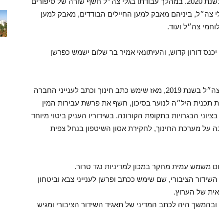
שונות. דבוש זכה בפרס מפקד גלי צה״ל למצוינות לשנת 2020. במהלך עבודתו בגלי צה״ל חשף שורה של סיפורים
י צה״ל, ביניהם מאבק למען החיילים הבודדים, מאבק למען
וחמי צה״ל ועוד.
נס דורון קדוש, והעיתונאי אמיר בר שלום ישמש כפרשן
דורון קדוש (21), התגייס לקורס העיתונאים של גלי צה״ל בשנת 2019, מאז שימש כתב חינוך וכתב לענייני החברה
תכנית היל״ה לנוער בסיכון, חשף את פרשת עבירות המין
יוני הבגרויות בתקופת הקורונה. בשידוריו העניק ביטוי מיוחד
על מערכת החינוך, לחקירת אסון השיטפון בנחל צפית
שידור ותאגיד השידור הציבורי, שם שימש ככתב ופרשן לענייני צבא וביטחון
ית של הערוץ.
ובהמשך היה לכתב המדיני של תאגיד השידור הציבורי ומגיש