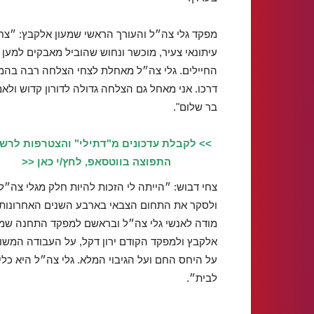
מפקד גלי צה״ל והעורך הראשי שמעון אלקבץ: ״צחי
עיתונאי צעיר, מוכשר ונחוש שהוביל מאבקים למען
החיילים. גלי צה״ל מאחלת לצחי הצלחה רבה בה
דרכו. אני מאחל גם הצלחה גדולה לדורון קדוש ולאמ
בר שלום".
>> לקבלת עדכונים מ"דתילי" והצטרפות לרש
התפוצה בווטסאפ, לחץ/י כאן <<
צחי דבוש: ״הייתה לי הזכות להיות חלק מגלי צה״ל
ולסקר את התחום הצבאי בארבע השנים האחרונות. 
מודה לאנשי גלי צה״ל ובראשם למפקד התחנה שמע
אלקבץ ולמפקד הקודם ירון דקל, על העבודה המשו
על היחס החם ועל הגיבוי המלא. גלי צה״ל היא כלי
לבית״.