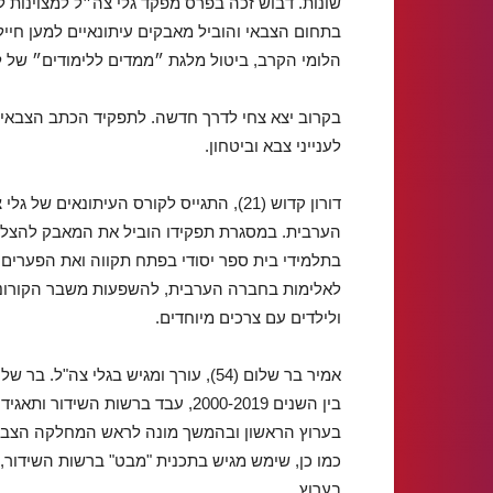
בתחום הצבאי והוביל מאבקים עיתונאיים למען חייל
הלומי הקרב, ביטול מלגת ״ממדים ללימודים״ של ל
בקרוב יצא צחי לדרך חדשה. לתפקיד הכתב הצבאי יכ
לענייני צבא וביטחון.
הערבית. במסגרת תפקידו הוביל את המאבק להצלת 
בתלמידי בית ספר יסודי בפתח תקווה ואת הפערים בצ
לאלימות בחברה הערבית, להשפעות משבר הקורונה 
ולילדים עם צרכים מיוחדים.
אמיר בר שלום (54), עורך ומגיש בגלי צה"ל. בר שלום משמש עמית מחקר במכון למדיניות נגד טרור.
בין השנים 2000-2019, עבד ברשות ה
בערוץ הראשון ובהמשך מונה לראש המחלקה הצבא
כמו כן, שימש מגיש בתכנית "מבט" ברשות השידור, 
בערוץ.