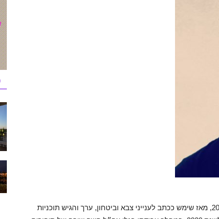
כ
צחי דבוש (27), החל את דרכו בגלי צה״ל בשנת 2017, מאז שימש ככתב לענייני צבא וביטחון, ערך והגיש תוכניות