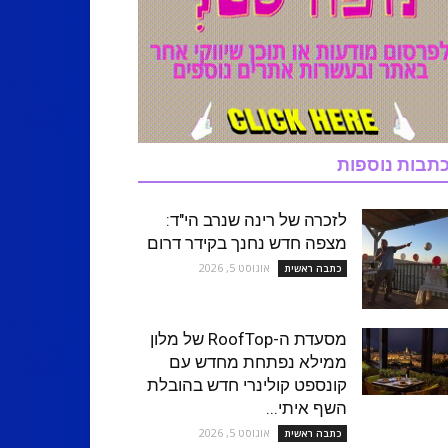
תבות נוספות
לזכרה של רינה שנרב הי"ד:
מצפה חדש נחנך בקידר דרום
אוגוסט 5, 2026
כתבה ראשית
מסעדת ה-RoofTop של מלון
ממילא נפתחת מחדש עם
קונספט קולינרי חדש בהובלת
השף איתי...
אוגוסט 5, 2026
כתבה ראשית