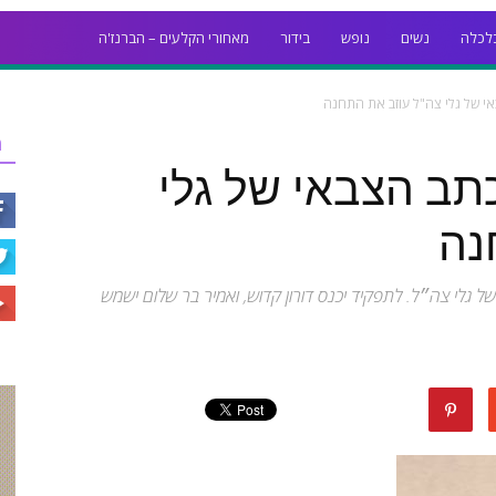
לכלה
נשים
נופש
בידור
מאחורי הקלעים – הברנז'ה
 של גלי צה"ל עוזב את התחנה
ר
ב הצבאי של גלי
נה
של גלי צה״ל. לתפקיד יכנס דורון קדוש, ואמיר בר שלום ישמש