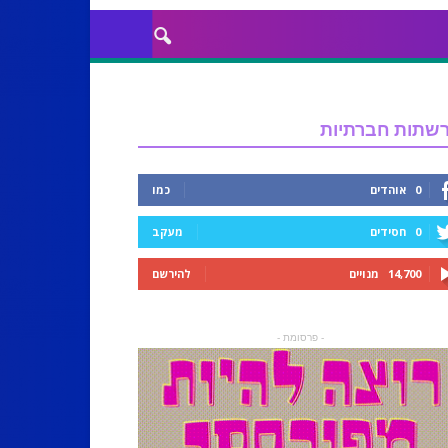
שתות חברתיות
0
אוהדים
כמו
0
חסידים
מעקב
14,700
מנויים
להירשם
- פרסומת -