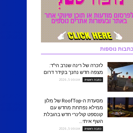
תבות נוספות
לזכרה של רינה שנרב הי"ד:
מצפה חדש נחנך בקידר דרום
אוגוסט 5, 2026
כתבה ראשית
מסעדת ה-RoofTop של מלון
ממילא נפתחת מחדש עם
קונספט קולינרי חדש בהובלת
השף איתי...
אוגוסט 5, 2026
כתבה ראשית