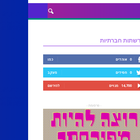
שתות חברתיות
0
אוהדים
כמו
0
חסידים
מעקב
14,700
מנויים
להירשם
- פרסומת -