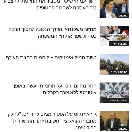
השר עמיחי שיקלי מסביר את החלטתו להצביע
נגד העסקה לשחרור החטופים
כתבות
מחזור משכנתא: הדרך הנכונה לחסוך הרבה
כסף ולשפר את חיי המשפחה
כתבה ראשית
נשות המילואימניקים – לוחמות בחזית העורף
כתבה ראשית
החל מהיום: זיכוי על תרומות ייעשה באופן
אוטומטי ללא צורך בקבלות
השקעות ופיננסים
גדי איזנקוט על הפטור מגיוס לחרדים: "לחלק
מחברי הקואליציה חשובה יותר ההישרדות
הפוליטית"
כתבות