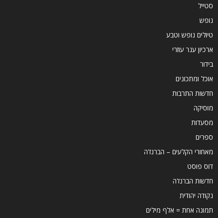
סטייל
נופש
טיולים נופש וטבע
ארכיון ענר עוזרי
בידור
אוכל ומתכונים
חדשות התרבות
מוסיקה
מסעדות
ספרים
מאחורי הקלעים – הברנז'ה
דוס פוסט
חדשות הברנז'ה
נקודה יהודית
תמונה אחת = אלף מילים