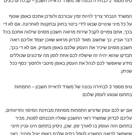
טיפ מספר 2 לבחירה נכונה של משרד לראיית חשבון – קבלת עדכונים
המשרד הנבחר צריך להיות זמין עבורכם ולעדכן אתכם באופן שוטף
על כל מיני שינויים שבאו לידי ביטוי בחוק ובתקנות לאחרונה. אם לא די
בכך, אתם צפויים לקבל שירות מרואה חשבון מסוים שילווה אתכם בכל
דבר ועניין. כך שחשוב מאוד לבדוק מראש שאכן יוצמד אליכם רואה
חשבון מסוים שיכיר את העסק שלכם באופן מעמיק. אם לא די בכך,
תבדקו שהוא יהיה זה שישלח לכם אחת לזמן מה עדכונים שכוללים
מידע שיאפשר לכם לנהל את העסק באופן מיטבי ולחסוך כסף ככל
שניתן.
טיפ מספר 3 לבחירה נכונה של משרד לראיית חשבון – התמחות
בתחום שנוגע לעסק שלכם
אם יש לכם עסק שדורש התמחות מסוימת מבחינת המיסוי והדיווחים,
עליכם לבדוק שמשרד רואי החשבון שאליו תכננתם לפנות, מכיר
בתחום הזה ועוסק בו לאורך זמן. שכן, ניסיון בתחום הינו עניין חיוני
שיאפשר לרואה החשבון לטפל בתיק שלכם באופן יעיל ומהיר. ראוי