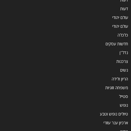
דעות
עולם יהודי
עולם יהודי
כלכלה
חדשות עסקים
נדל''ן
צרכנות
נשים
הריון ולידה
משפחה וזוגיות
סטייל
נופש
טיולים נופש וטבע
ארכיון ענר עוזרי