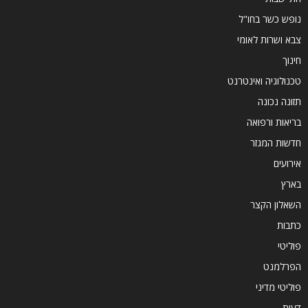
נופש כשר בחו"ל
צבא ושרות לאומי
חינוך
טכנולוגיה ואינטרנט
תזונה נכונה
בריאות ורפואה
חדשות המגזר
אירועים
בארץ
השאלון הקצר
כתבות
פוליטי
הפרלמנט
פוליטי מדיני
דעות