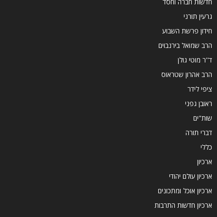
חדשות חברה וחסד
גרעין תורני
חידון פרשת השבוע
הרב שמואל בירנבוים
ד''ר מוטי גולן
הרב אהרון שטראוס
ציפי לידר
ראובן גפני
שות"ים
דברי תורה
כללי
ארכיון
ארכיון עולם יהודי
ארכיון אוכל ומתכונים
ארכיון חדשות התרבות