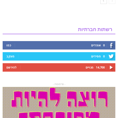
רשתות חברתיות
0
אוהדים
כמו
0
חסידים
מעקב
14,700
מנויים
להירשם
- פרסומת -