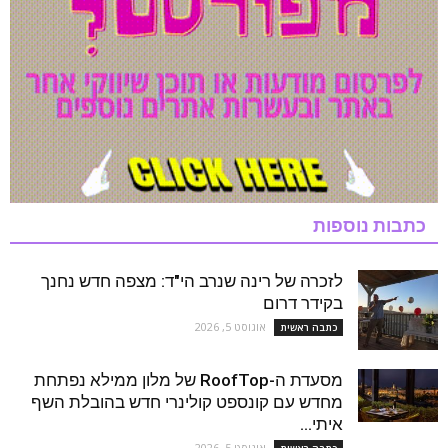
כתבות נוספות
לזכרה של רינה שנרב הי"ד: מצפה חדש נחנך
בקידר דרום
אוגוסט 5, 2026
כתבה ראשית
מסעדת ה-RoofTop של מלון ממילא נפתחת
מחדש עם קונספט קולינרי חדש בהובלת השף
איתי...
אוגוסט 5, 2026
כתבה ראשית