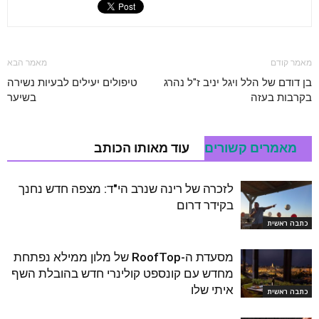
מאמר קודם
מאמר הבא
בן דודם של הלל ויגל יניב ז"ל נהרג
טיפולים יעילים לבעיות נשירה
בקרבות בעזה
בשיער
מאמרים קשורים
עוד מאותו הכותב
לזכרה של רינה שנרב הי"ד: מצפה חדש נחנך
בקידר דרום
כתבה ראשית
מסעדת ה-RoofTop של מלון ממילא נפתחת
מחדש עם קונספט קולינרי חדש בהובלת השף
איתי שלו
כתבה ראשית