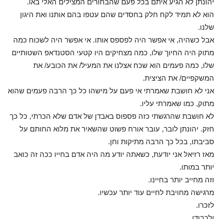
יהונתן לא הגיע איתם בכל פעם שהבחורים המצילים האלי באו.
הוא לא תמיד לקח חלק בחסדים שהם עטפו בהם אותנו ואת היגון
שלנו.
אבל כשהיה, אי אפשר היה לפספס אותו. אי אפשר היה לשכוח כמה
מתוק היה החיוך שלו, כמה מצחיקים היו קטעי הסטנדאפ השטותיים
שלו, כמה פעמים הוא שכח אצלנו את המעיל/ את הכובע/ את
המשקפיים/ את הציצית.
אני לא חושבת שאמרתי אי פעם על מישהו כל כך הרבה פעמים שהוא
מתוק, כמו שאמרתי עליו.
לא חושבת שהרגשתי כזה פספוס באבדן של אדם שלא הכרתי, כל כך
חזק. יהונתן לובר, עובר אורח פשוט שהשאיר את מלוא החותם על
סביבתו, בכל כך הרבה מתיקות וחן.
מאז רזיאל אני יודעת, כשאתה יודע מה היה אדם בחייו ככה זה כואב
יותר במותו.
וזה מחייב יותר בחיינו.
מרגישה מחויבת לחיים עוד יותר עכשיו.
לזכרו.
ולכבודו.