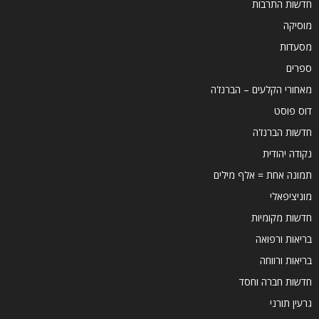
חדשות התרבות
מוסיקה
מסעדות
ספרים
מאחורי הקלעים – הברנז'ה
דוס פוסט
חדשות הברנז'ה
נקודה יהודית
תמונה אחת = אלף מילים
מוניציפאלי
חדשות מקומיות
בריאות ורפואה
בריאות ורווחה
חדשות חברה וחסד
גרעין תורני