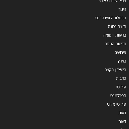
צבא ושרות לאומי
חינוך
טכנולוגיה ואינטרנט
תזונה נכונה
בריאות ורפואה
חדשות המגזר
אירועים
בארץ
השאלון הקצר
כתבות
פוליטי
הפרלמנט
פוליטי מדיני
דעות
דעות