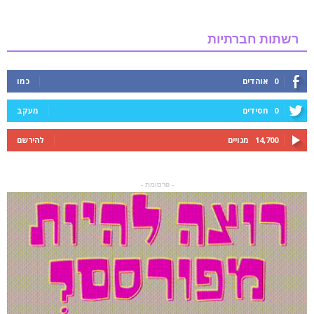
רשתות חברתיות
0
אוהדים
כמו
0
חסידים
מעקב
14,700
מנויים
להירשם
- פרסומת -