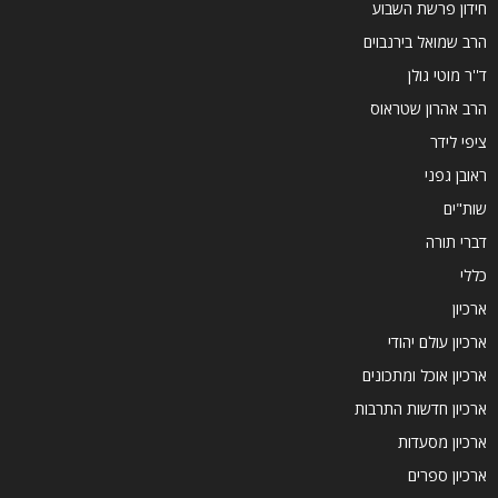
חידון פרשת השבוע
הרב שמואל בירנבוים
ד''ר מוטי גולן
הרב אהרון שטראוס
ציפי לידר
ראובן גפני
שות"ים
דברי תורה
כללי
ארכיון
ארכיון עולם יהודי
ארכיון אוכל ומתכונים
ארכיון חדשות התרבות
ארכיון מסעדות
ארכיון ספרים