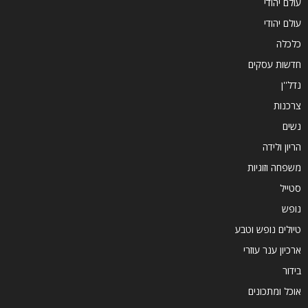
עולם יהודי
עולם יהודי
כלכלה
חדשות עסקים
נדל''ן
צרכנות
נשים
הריון ולידה
משפחה וזוגיות
סטייל
נופש
טיולים נופש וטבע
ארכיון ענר עוזרי
בידור
אוכל ומתכונים