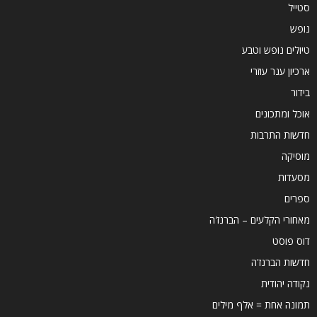
סטייל
נופש
טיולים נופש וטבע
ארכיון ענר עוזרי
בידור
אוכל ומתכונים
חדשות התרבות
מוסיקה
מסעדות
ספרים
מאחורי הקלעים – הברנז'ה
דוס פוסט
חדשות הברנז'ה
נקודה יהודית
תמונה אחת = אלף מילים