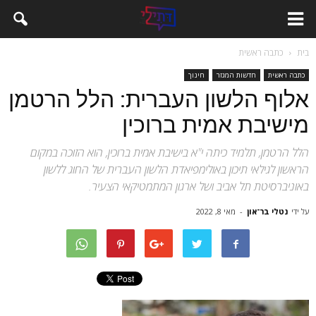
בית
כתבה ראשית
כתבה ראשית
חדשות המגזר
חינוך
אלוף הלשון העברית: הלל הרטמן
מישיבת אמית ברוכין
הלל הרטמן, תלמיד כיתה י"א בישיבת אמית ברוכין, הוא הזוכה במקום
הראשון לגילאי תיכון באולימפיאדת הלשון העברית של החוג ללשון
באוניברסיטת תל אביב ושל ארגון המתמטיקאי הצעיר.
על ידי
נטלי בר־און
-
מאי 8, 2022