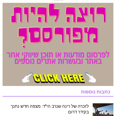
- פרסומת -
כתבות נוספות
לזכרה של רינה שנרב הי"ד: מצפה חדש נחנך
בקידר דרום