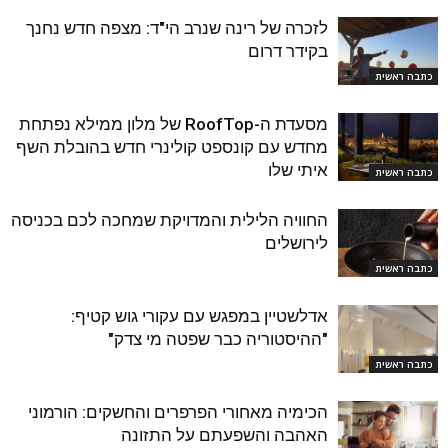
לזכרה של רינה שנרב הי"ד: מצפה חדש נחנך
בקידר דרום
כתבה ראשית
מסעדת ה-RoofTop של מלון ממילא נפתחת
מחדש עם קונספט קולינרי חדש בהובלת השף
איתי שלו
כתבה ראשית
החוויה הלילית והמדויקת שמחכה לכם בכניסה
לירושלים
כתבה ראשית
אדלשטיין במפגש עם עקורי גוש קטיף:
"ההיסטוריה כבר שפטה מי צדק"
כתבה ראשית
הכימיה מאחורי הפרפרים והחשקים: הורמוני
האהבה והשפעתם על התזונה