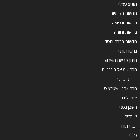
מוניציפאלי
חדשות מקומיות
בריאות ורפואה
בריאות ורווחה
חדשות חברה וחסד
גרעין תורני
חידון פרשת השבוע
הרב שמואל בירנבוים
ד''ר מוטי גולן
הרב אהרון שטראוס
ציפי לידר
ראובן גפני
שות"ים
דברי תורה
כללי