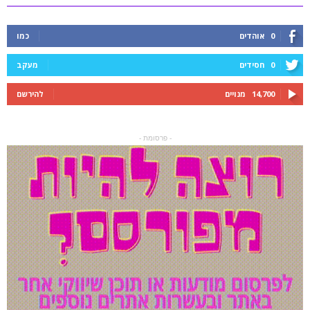
0
אוהדים
כמו
0
חסידים
מעקב
14,700
מנויים
להירשם
- פרסומת -