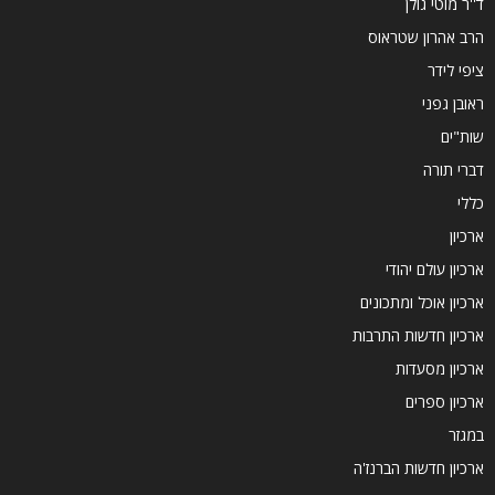
ד''ר מוטי גולן
הרב אהרון שטראוס
ציפי לידר
ראובן גפני
שות"ים
דברי תורה
כללי
ארכיון
ארכיון עולם יהודי
ארכיון אוכל ומתכונים
ארכיון חדשות התרבות
ארכיון מסעדות
ארכיון ספרים
במגזר
ארכיון חדשות הברנז'ה