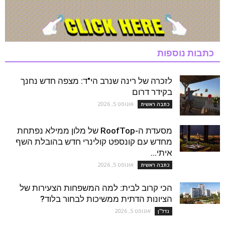
כתבות נוספות
לזכרה של רינה שנרב הי"ד: מצפה חדש נחנך
בקידר דרום
אוגוסט 5, 2026
כתבה ראשית
מסעדת ה-RoofTop של מלון ממילא נפתחת
מחדש עם קונספט קולינרי חדש בהובלת השף
איתי...
אוגוסט 5, 2026
כתבה ראשית
הכי קרוב לבית: למה המשפחות הצעירות של
הציונות הדתית ממשיכות לבחור בלוד?
אוגוסט 5, 2026
נדל''ן