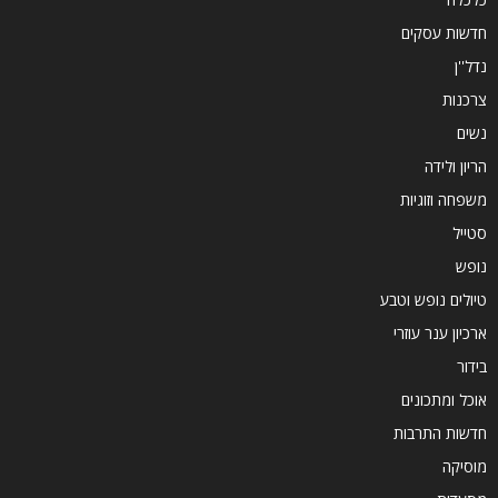
חדשות עסקים
נדל''ן
צרכנות
נשים
הריון ולידה
משפחה וזוגיות
סטייל
נופש
טיולים נופש וטבע
ארכיון ענר עוזרי
בידור
אוכל ומתכונים
חדשות התרבות
מוסיקה