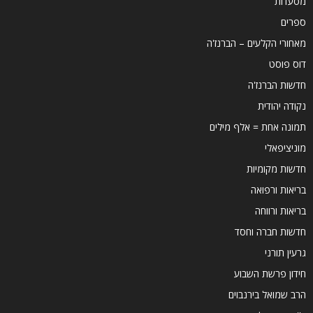
מסעדות
ספרים
מאחורי הקלעים – הברנז'ה
דוס פוסט
חדשות הברנז'ה
נקודה יהודית
תמונה אחת = אלף מילים
מוניציפאלי
חדשות מקומיות
בריאות ורפואה
בריאות ורווחה
חדשות חברה וחסד
גרעין תורני
חידון פרשת השבוע
הרב שמואל בירנבוים