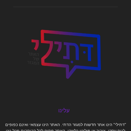
עלינו
"דתילי" הינו אתר חדשות למגזר הדתי. האתר הינו עצמאי ואינם כפופים
לגוף עסקי, ציבור או פוליטי כלשהו. האתר פתוח לכל הכותבים מכל גוני