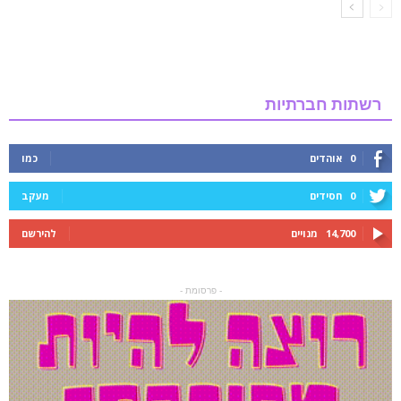
רשתות חברתיות
0
אוהדים
כמו
0
חסידים
מעקב
14,700
מנויים
להירשם
- פרסומת -