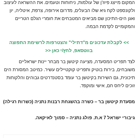
המקום מייצג פיוז'ן של עולמות, ניחוחות וטעמים. את ההשראה לעיצוב
ולקונספט לקח גיא שלו הבעלים, מדרום אירופה, צרפת, איטליה, יון
ואגן הים-התיכון שם מביאים המטבחים את חומרי הגלם הטריים
והמקומיים לקדמת הבמה.
>> לקבלת עדכונים מ"דתילי" והצטרפות לרשימת התפוצה
בווטסאפ, לחץ/י כאן <<
לצד תפריט המסעדה, מציעה קיטשן בר מבחר יינות ישראליים
משובחים, בירות בוטיק ותפריט קוקטיילים עשיר. כמיטב המסורת הים
תיכונית, גם השירות בקיטשן בר עומד בסטנדרטים גבוהים והלקוחות
זוכים ליחס חם, אישי ומוקפד.
מסעדת קיטשן בר – כשרה בהשגחת רבנות נתניה (כשרות רגילה)
גיבורי ישראל 7 א.ת. פולג נתניה – סמוך לאיקאה.