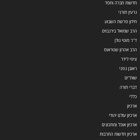
חדשות חברה וחסד
גרעין תורני
חידון פרשת השבוע
הרב שמואל בירנבוים
ד''ר מוטי גולן
הרב אהרון שטראוס
ציפי לידר
ראובן גפני
שות"ים
דברי תורה
כללי
ארכיון
ארכיון עולם יהודי
ארכיון אוכל ומתכונים
ארכיון חדשות התרבות