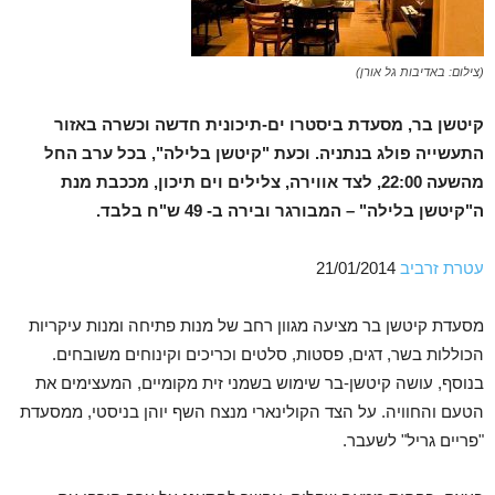
(צילום: באדיבות גל אורן)
קיטשן בר, מסעדת ביסטרו ים-תיכונית חדשה וכשרה באזור
התעשייה פולג בנתניה. וכעת "קיטשן בלילה", בכל ערב החל
מהשעה 22:00, לצד אווירה, צלילים וים תיכון, מככבת מנת
ה"קיטשן בלילה" – המבורגר ובירה ב- 49 ש"ח בלבד.
עטרת זרביב
21/01/2014
מסעדת קיטשן בר מציעה מגוון רחב של מנות פתיחה ומנות עיקריות
הכוללות בשר, דגים, פסטות, סלטים וכריכים וקינוחים משובחים.
בנוסף, עושה קיטשן-בר שימוש בשמני זית מקומיים, המעצימים את
הטעם והחוויה. על הצד הקולינארי מנצח השף יוהן בניסטי, ממסעדת
"פריים גריל" לשעבר.