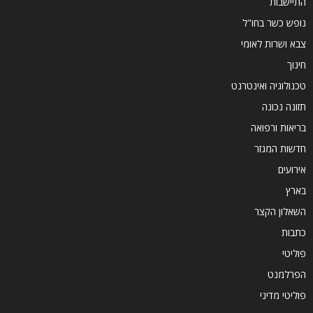
התיישבות
נופש כשר בחו"ל
צבא ושרות לאומי
חינוך
טכנולוגיה ואינטרנט
תזונה נכונה
בריאות ורפואה
חדשות המגזר
אירועים
בארץ
השאלון הקצר
כתבות
פוליטי
הפרלמנט
פוליטי מדיני