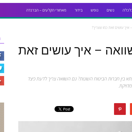
לכלה
נשים
נופש
בידור
מאחורי הקלעים – הברנז'ה
איך עושים זאת כמו שצריך?
ר
ואה – איך עושים זאת
א בין חברות הביטוח השונות? גם השוואה צריך לדעת כיצד
דויקת.