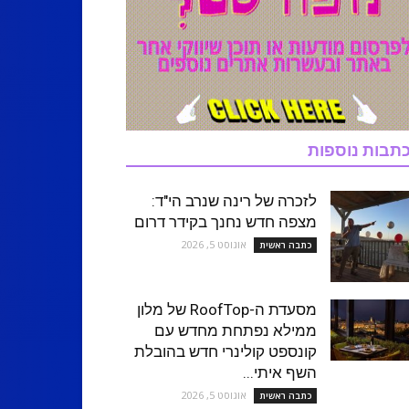
תבות נוספות
לזכרה של רינה שנרב הי"ד:
מצפה חדש נחנך בקידר דרום
אוגוסט 5, 2026
כתבה ראשית
מסעדת ה-RoofTop של מלון
ממילא נפתחת מחדש עם
קונספט קולינרי חדש בהובלת
השף איתי...
אוגוסט 5, 2026
כתבה ראשית