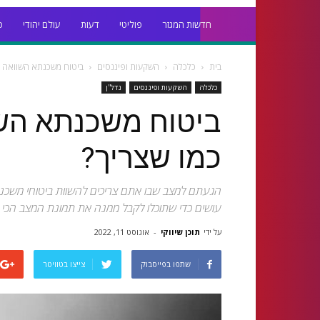
חדשות המגזר
פוליטי
דעות
עולם יהודי
כ
בית
כלכלה
השקעות ופיננסים
ביטוח משכנתא השוואה – 
כלכלה
השקעות ופיננסים
נדל''ן
ביטוח משכנתא השו
כמו שצריך?
הגעתם למצב שבו אתם צריכים להשוות ביטוחי משכנת
עושים כדי שתוכלו לקבל ממנה את תמונת המצב הכי מ
על ידי
תוכן שיווקי
-
אוגוסט 11, 2022
שתפו בפייסבוק
צייצו בטוויטר