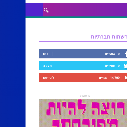
שתות חברתיות
0
אוהדים
כמו
0
חסידים
מעקב
14,700
מנויים
להירשם
- פרסומת -