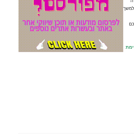
ה
 למשך
כם
ימת