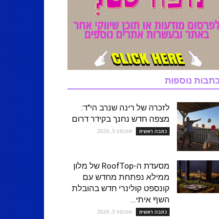
תבות נוספות
לזכרה של רינה שנרב הי"ד:
מצפה חדש נחנך בקידר דרום
אוגוסט 5, 2026
כתבה ראשית
מסעדת ה-RoofTop של מלון
ממילא נפתחת מחדש עם
קונספט קולינרי חדש בהובלת
השף איתי...
אוגוסט 5, 2026
כתבה ראשית