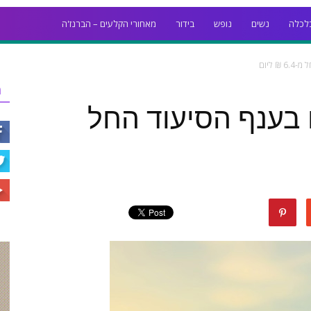
לכלה
נשים
נופש
בידור
מאחורי הקלעים – הברנז'ה
 ליום
ר
 בענף הסיעוד החל