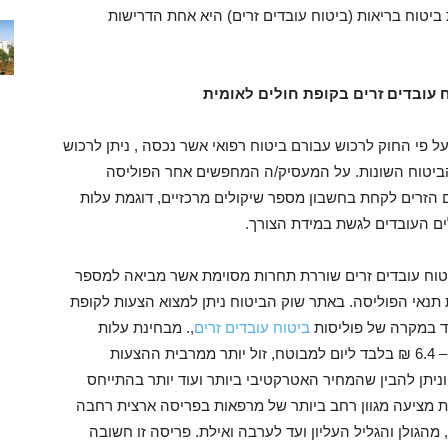
ביטוח בריאות (ביטוח עובדים זרים) היא אחת הדרישות
 עובדים זרים בקופת חולים לאומית
 פי החוק לרכוש עבורם ביטוח רפואי אשר נכסה , ניתן לרכוש
ביטוח השונות. על המעסיק/ה המחפשים אחר הפוליסה
הזרים לקחת בחשבון מספר שיקולים מרכזיים, דוגמת עלות
ים העובדים לגשת במידת הצורך.
יטוח עובדים זרים שוררת תחרות מסוימת אשר מביאה למספר
 תנאי הפוליסה. באתר שוק הביטוח ניתן למצוא הצעות לקופת
ד במקרה של פוליסות
ביטוח עובדים זרים
,. מבחינת עלות
הביטוח, מדובר בתעריף אטרקטיבי ותחרותי ביותר – 6.4 ₪ בלבד ליום למבוטח, זול יותר ממרבית ההצעות
יתן להבין שהמחיר האטרקטיבי ביותר ועוד יותר בהתייחס
ת מציעה מגוון רחב ביותר של מרפאות בפריסה ארצית רחבה
הגולן והגליל העליון ועד לערבה ואילת. פריסה זו חשובה