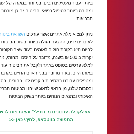
ביותר עבור מעסיקים רבים, במיוחד במקרה של עוב
ומהירה ביותר לטיפול רפואי. הביטוח גם כן מורחב
הבריאות
ניתן למצוא מלא אתרים אשר עורכים
השוואת ביטוח
לעובדים זרים, ההצעה הזולה ביותר בשוק הביטוח נ
להיום היא בקופת חולים לאומית בעוד שאר הקופות
יקרות ב 500 ₪ בשנה, מדובר על חיסכון מהותי, נית
למלא פרטים בטופס באתר ולקבל את הביטוח עוד
באותו היום, בעוד מדובר בבני האדם החיים בקרבתנ
ומטפלים עבורנו במסירות ביקרים לנו, בהורים, בס
ובסבות שלנו, מן הראוי לדאוג שייהנו מביטוח הברי
האיכותי ובתנאים הנוחים ביותר בשוק הביטוח
>> לקבלת עדכונים מ"דתילי" והצטרפות לרש
התפוצה בווטסאפ, לחץ/י כאן <<