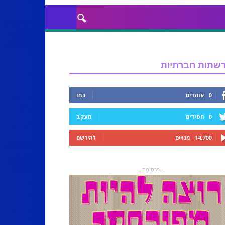
שתות חברתיות
0
אוהדים
כמו
0
חסידים
מעקב
14,700
מנויים
להירשם
- פרסומת -