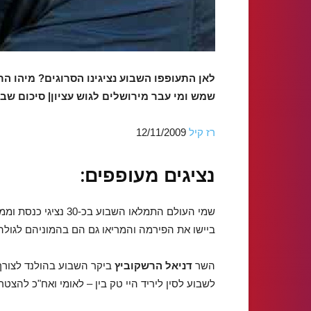
לאן התעופפו השבוע נציגינו הסרוגים? מיהו ה
שמש ומי עבר מירושלים לגוש עציון| סיכום שבו
רז קיל
12/11/2009
נציגים מעופפים:
שמי העולם התמלאו השב
ביישו את הפירמה והמריאו גם הם בהמוניהם לגולה
השר
דניאל הרשקוביץ
ביקר השבוע בהולנד לצורך
לשבוע לסין ליריד היי טק בין – לאומי ואח"כ להצ