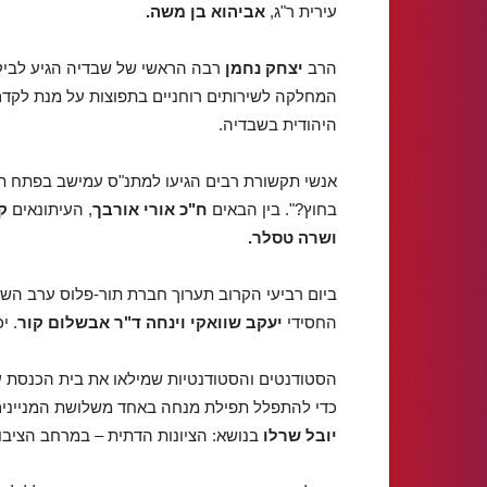
עירית ר"ג,
אביהוא בן משה.
הרב
יצחק נחמן
רבה הראשי של שבדיה הגיע לביק
המחלקה לשירותים רוחניים בתפוצות על מנת לקד
היהודית בשבדיה.
אנשי תקשורת רבים הגיעו למתנ"ס עמישב בפתח ת
בחוץ?". בין הבאים
ח"כ אורי אורבך
, העיתונאים
ק
ושרה טסלר.
ביום רביעי הקרוב תערוך חברת תור-פלוס ערב השק
החסידי
יעקב שוואקי וינחה
ד"ר אבשלום קור
. י
הסטודנטים והסטודנטיות שמילאו את בית הכנסת ע
כדי להתפלל תפילת מנחה באחד משלושת המנייני
יובל שרלו
בנושא: הציונות הדתית – במרחב הציבור