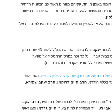
ומה באופן מיוחד, שניהם מזוהים מאוד עם הציונות הדתית,
מברית המועצות לשעבר ושניהם התגוררו שנים רבות בישוב
קין
.
הבת של אדלשטיין התחילה לעבוד כעוזרת הפרלמנטרית של
לכבוד
יעקב גולדברגר
, שפרש מצה"ל לאחר 43 שנים בהן
 בבית גוברין ועל כך זכה בפרס הרמטכ"ל על מפעל
נשיא המרכז ללימודים אקדמיים (מצב הרוח).
ו של
הרב שלמה גורן
, שהוקדש לפדיון שבויים,
נאמו אחד
 בכלא הירדני,
הרב חיים דרוקמן, הרב יעקב שפירא,
ת "תורה בעידן המודרני" לכבודו של רב העיר,
הרב יעקב
אבי רט
, יו"ר המחלקה לת.ת בעיר,
חיים גלרמן
וסגן ראש