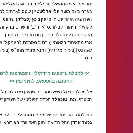
יחד עם ראש הממשלה ופמלייתו הסרוגה השלימו מנ
בארה"ב גם
השר יולי אדלשטיין
שטס לארה"ב לכי
הפדרציה היהודית,
ח"כ יעקב כץ (כצל'ה)
שהוזמן
לקהילה היהודית בלורנס (ארה"ב) והשרים
ברק והר
מי שיתקשו להשתלב במניין הם חברי הכנסת
בן
ארי
מהאיחוד הלאומי (ארה"ב מסרבת להעניק לו ויז
לאה נס |(בעייה מגדרית)
וחנא סוויד
מחד"ש (בעיי
דת).
>> לקבלת עדכונים מ"דתילי" והצטרפות לרש
התפוצה בווטסאפ, לחץ/י כאן <<
אל משלחתו של נשיא המדינה, שמעון פרס לברזיל
הצטרף
, מתי טוכפלד
הכתב הפוליטי של העיתון "י
בפרלמנט הבריטי תתייצב
ציפי חוטובלי
יחד עם
א
גלעד ארדן
מהליכוד את "חוק האריזות" האירופאי מ