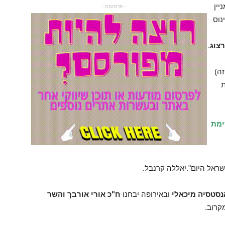
יין
- פרסומת -
נוס
צוג
.
ה)
ת
ימת
שראל היום".יאללה קרנבל.
נסטסיה מיכאלי
ובאירופה יבחנו
ח"כ אורי אורבך והשר
קרוב.