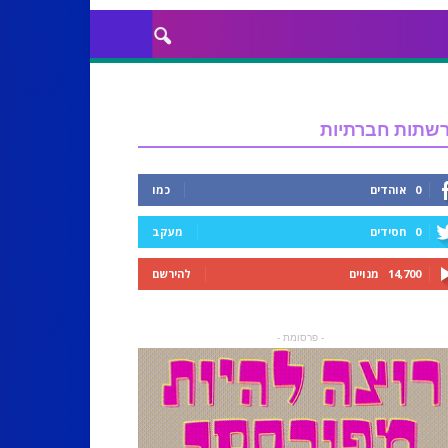
שתות חברתיות
0
אוהדים
כמו
0
חסידים
מעקב
14,700
מנויים
להירשם
- פרסומת -