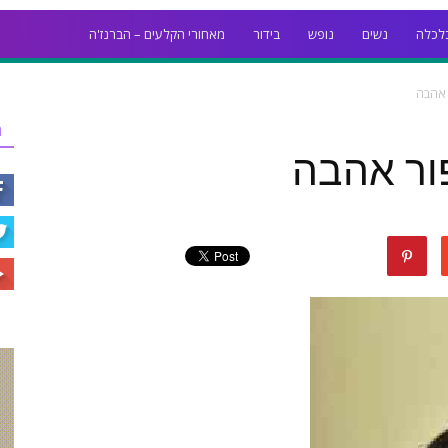
לכלה
נשים
נופש
בידור
מאחורי הקלעים – הברנז'ה
 אהבה
ר
פור אהבה