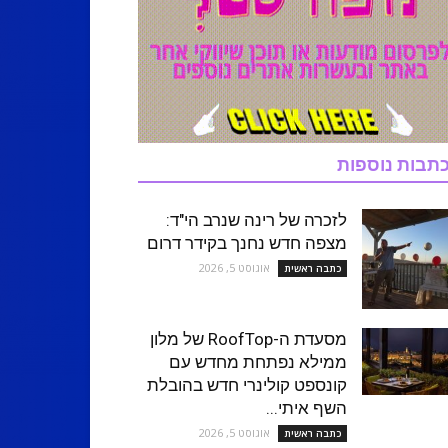
תבות נוספות
לזכרה של רינה שנרב הי"ד:
מצפה חדש נחנך בקידר דרום
אוגוסט 5, 2026
כתבה ראשית
מסעדת ה-RoofTop של מלון
ממילא נפתחת מחדש עם
קונספט קולינרי חדש בהובלת
השף איתי...
אוגוסט 5, 2026
כתבה ראשית