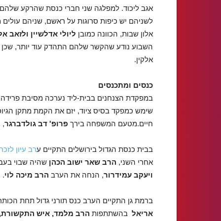
אגב ליכוד. למפלגה שני חברי כנסת שהרקע שלהם ד
לשניהם יש כיפות סרוגות על ראשם, שניהם עולים 
אלון שבות, הכוונה כמובן
ליולי אדלשיין ולזאב אל
השבוע נודע שהקשר שלהם התהדק עוד יותר, שכן 
אלקין.
כנסים ומתכנסים
במפקדת הצנחנים בבית-ליד נערכה מסיבת פרידה 
שימש כמפקד בסיס ציוד, יזם את הקמת מתקן הגיוס
חיים.מטעם המשפחה בירך
פרופ' דב גולדברגר
, 
בבית כנסת הגדול בירושלים התקיים ע
רב עיון לזכר
אחרי השני,
הרב שאר ישוב הכהן
שהיה שבוי בעבר
ויעקב עמידרור
, הנחה את הערב
הרב מיכה לוי
.
ברמת גן התקיים הערב כנס תורני גדול תחת הכותר
אריאל
בהשתתפות
הרב מלמד, איש התקשורת, 