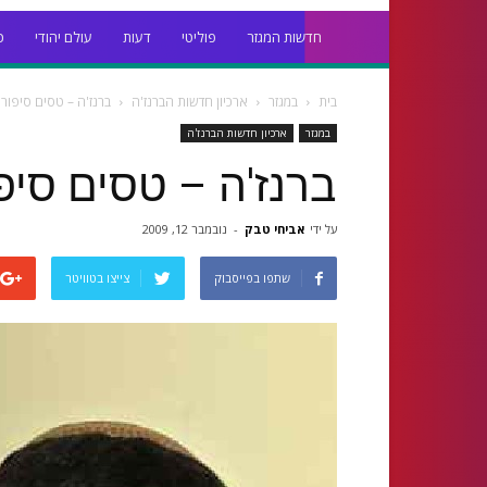
חדשות המגזר
פוליטי
דעות
עולם יהודי
כ
בית
במגזר
ארכיון חדשות הברנז'ה
ברנז'ה – טסים סיפור
במגזר
ארכיון חדשות הברנז'ה
ברנז'ה – טסים סי
על ידי
אביחי טבק
-
נובמבר 12, 2009
שתפו בפייסבוק
צייצו בטוויטר