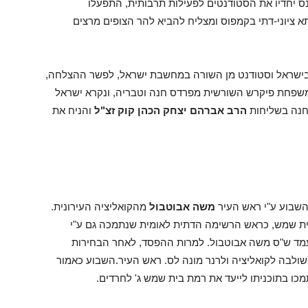
ס יחדיו את הסטודנטים לפעילות תרבותית, התפעלו
א ציוני-דתי בקמפוס ומצליח להביא להר הצופים מרצים
ת בישראל וסטודנט מן השורה במחשבת ישראל, לפשר ההצלחה,
שפחת פיקרש השורשית מפרדס חנה וטבריה, ונקרא ישראל
חנה בשליחות
הרב אברהם יצחק הכהן קוק זצ"ל
והניח את
השבוע ע"י ראש העיר
משה אבוטבול
מהקואליציה העירונית.
ית שמש, כראש הרשימה הדתית לאומית שנתמכה גם ע"י
מועמד ש"ס משה אבוטבול. למרות ההפסד, לאחר הבחירות
לבה לקואליציה ולרנר מונה לס. ראש העיר.השבוע כאמור
מכו בתוכניתו לייעד את רמת בית שמש ג' לחרדים.