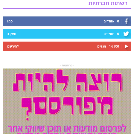
רשתות חברתיות
0
אוהדים
כמו
0
חסידים
מעקב
14,700
מנויים
להירשם
- פרסומת -