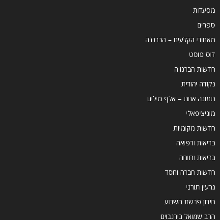
מסעדות
ספרים
מאחורי הקלעים – הברנז'ה
דוס פוסט
חדשות הברנז'ה
נקודה יהודית
תמונה אחת = אלף מילים
מוניציפאלי
חדשות מקומיות
בריאות ורפואה
בריאות ורווחה
חדשות חברה וחסד
גרעין תורני
חידון פרשת השבוע
הרב שמואל בירנבוים