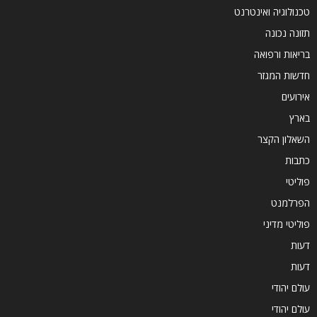
טכנולוגיה ואינטרנט
תזונה נכונה
בריאות ורפואה
חדשות המגזר
אירועים
בארץ
השאלון הקצר
כתבות
פוליטי
הפרלמנט
פוליטי מדיני
דעות
דעות
עולם יהודי
עולם יהודי