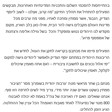
בהתייחסות להסכמי השלום והתכניות המדינתיות האחרונות, מבקשים
הפעילים להתחיל את תהליך התיקון "פה קרוב, אצלנו – לשוב ליוסף
הצדיק, הנבגד, אשר ממתין ומחכה לאחיו. מפני מה ערבים מכל
מדינות העולם מקבלים גישה להר הבית, ואילו כאן בלב הארץ, מקום
מקודש לנו היהודים נטוש ומופקר? והכל בשל גזילה אלימה ורצחנות
של אספסוף פרוע".
הפעילים סיימו את מכתבם בקריאה לתקן את העוול, לחדש את
הריבונות היהודית במתחם יוסף הצדיק ולאפשר ליהודים גישה למקום
"ימי אלול נכונים גם לתשובה ציבורית – ו'אם אתה מאמין שיכולים
לקלקל, תאמין שיכולים לתקן'".
מנחם בן שחר מראשי מטה 'ערבות יהודית בשומרון' מסר "הציבור
ממתין בשקט עשרים שנה יותר מידי, צריך מיד לשים לחרפה הזו סוף.
אנחנו שואלים: האם ידו הארוכה של צה"ל באמת לא יכולה לאבטח
800 מטר של נסיעה?? לאחד מאבות האומה? הכל עניין של ההחלטה.
הגיע הזמן להחליט.