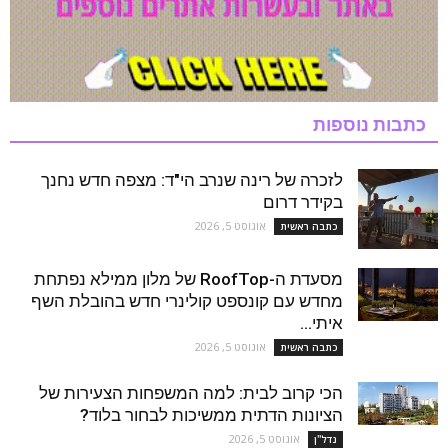
כתבות נוספות
לזכרה של רינה שנרב הי"ד: מצפה חדש נחנך
בקידר דרום
אוגוסט 5, 2026
כתבה ראשית
מסעדת ה-RoofTop של מלון ממילא נפתחת
מחדש עם קונספט קולינרי חדש בהובלת השף
איתי...
אוגוסט 5, 2026
כתבה ראשית
הכי קרוב לבית: למה המשפחות הצעירות של
הציונות הדתית ממשיכות לבחור בלוד?
אוגוסט 5, 2026
נדל''ן