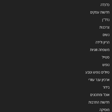
כלכלה
חדשות עסקים
נדל''ן
צרכנות
נשים
הריון ולידה
משפחה וזוגיות
סטייל
נופש
טיולים נופש וטבע
ארכיון ענר עוזרי
בידור
אוכל ומתכונים
חדשות התרבות
מוסיקה