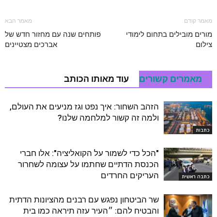
מאמר קודם
מאמר הבא
מורים מובילים בתחום לימודי
פותחים שנה עם מחזור חדש של
צילום
אברכים מצטיינים
מאמרים קשורים
עוד מאותו הכותב
הזהב השחור: איך נפט וגז מניעים את העולם,
ולמה זה קשור למלחמה שלנו?
כתבות
"הכל כדי לשמור על הקואליציה": אלו חברי
הכנסת הדתיים שחתמו על עצומה לשחרור
העריקים החרדים
כתבה ראשית
שר הביטחון נפגש עם רבנים מהציונות הדתית
והבטיח להם: ״העיר עזה תיראה כמו בית