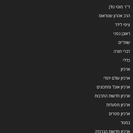
ד''ר מוטי גולן
הרב אהרון שטראוס
ציפי לידר
ראובן גפני
שות"ים
דברי תורה
כללי
ארכיון
ארכיון עולם יהודי
ארכיון אוכל ומתכונים
ארכיון חדשות התרבות
ארכיון מסעדות
ארכיון ספרים
במגזר
ארכיון חדשות הברנז'ה