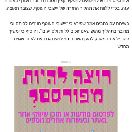
ולהתגייס מחדש למילואים לתפקיד קצין הסברה ודובר העורף באוגדת
עזה, בכדי ללוות את תהליך החזרה של יישובי העוטף, שצובר תאוצה.
בשיחה עם כתבים אמר שפירא כי "יישובי העוטף חוזרים לביתם וכי
מדובר בתהליך מרגש שאנו זוכים ללוות ולסייע בו", והוסיף כי ימשיך
להוביל את המאבק למען משרתי המילואים גם כעת לאחר שגויס
מחדש.
- פרסומת -