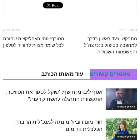
מאמר קודם
מאמר הבא
מתבקש: צעד ראשון בדרך
מטורף! זוהי האפליקציה שחובה
למהפכה בטיפול בנכי צה"ל
לכל שומר מצוות להוריד לטלפון
והמשפחות השכולות
מאמרים קשורים
עוד מאותו הכותב
אסף ליברמן חושף: "שוקל לסגור את הטוויטר;
התקשורת התרגלה להשתיק דעות"
כתבה ראשית
חוה מונדרוביץ' מונתה למנכ"לית החברה
הכלכלית קדומים
כתבה ראשית