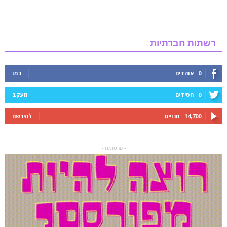
רשתות חברתיות
0
אוהדים
כמו
0
חסידים
מעקב
14,700
מנויים
להירשם
- פרסומת -