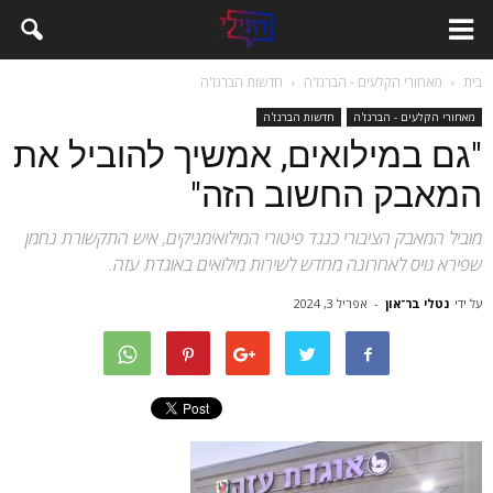
בית
מאחורי הקלעים - הברנז'ה
חדשות הברנז'ה
מאחורי הקלעים - הברנז'ה
חדשות הברנז'ה
"גם במילואים, אמשיך להוביל את
המאבק החשוב הזה"
מוביל המאבק הציבורי כנגד פיטורי המילואימניקים, איש התקשורת נחמן
שפירא גויס לאחרונה מחדש לשירות מילואים באוגדת עזה.
על ידי
נטלי בר־און
-
אפריל 3, 2024