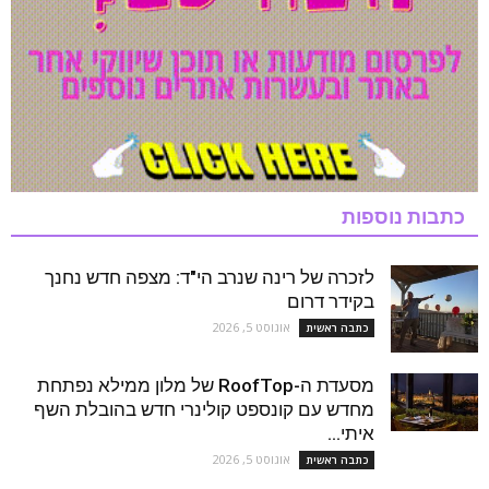
כתבות נוספות
לזכרה של רינה שנרב הי"ד: מצפה חדש נחנך
בקידר דרום
אוגוסט 5, 2026
כתבה ראשית
מסעדת ה-RoofTop של מלון ממילא נפתחת
מחדש עם קונספט קולינרי חדש בהובלת השף
איתי...
אוגוסט 5, 2026
כתבה ראשית