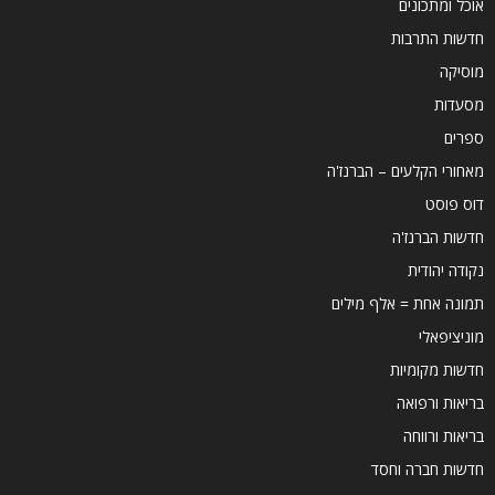
אוכל ומתכונים
חדשות התרבות
מוסיקה
מסעדות
ספרים
מאחורי הקלעים – הברנז'ה
דוס פוסט
חדשות הברנז'ה
נקודה יהודית
תמונה אחת = אלף מילים
מוניציפאלי
חדשות מקומיות
בריאות ורפואה
בריאות ורווחה
חדשות חברה וחסד