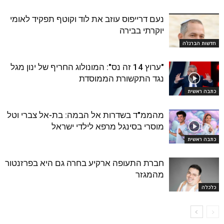
נעם דרייפוס עוזב את לוד וקוטף תפקיד לאומי
יוקרתי בבירה
חדשות הברנז'ה
"ערוץ 14 זה נס": המונולוג החריף של ינון מגל
נגד התקשורת הממוסדת
כתבה ראשית
מהממ"ד בשדרות אל הבמה: בת-אל צברי וטל
מוסרי בסינגל מרפא לילדי ישראל
כתבה ראשית
חברת התעופה ארקיע בחרה גם היא בפרזנטור
מהמגזר
כלכלה