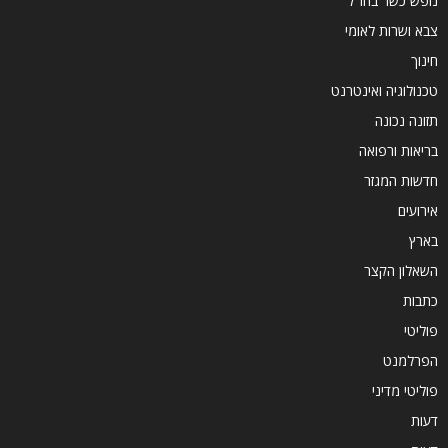
נופש כשר בחו"ל
צבא ושרות לאומי
חינוך
טכנולוגיה ואינטרנט
תזונה נכונה
בריאות ורפואה
חדשות המגזר
אירועים
בארץ
השאלון הקצר
כתבות
פוליטי
הפרלמנט
פוליטי מדיני
דעות