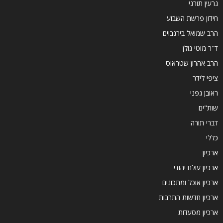
גרעין תורני
חידון פרשת השבוע
הרב שמואל בירנבוים
ד''ר מוטי גולן
הרב אהרון שטראוס
ציפי לידר
ראובן גפני
שות"ים
דברי תורה
כללי
ארכיון
ארכיון עולם יהודי
ארכיון אוכל ומתכונים
ארכיון חדשות התרבות
ארכיון מסעדות