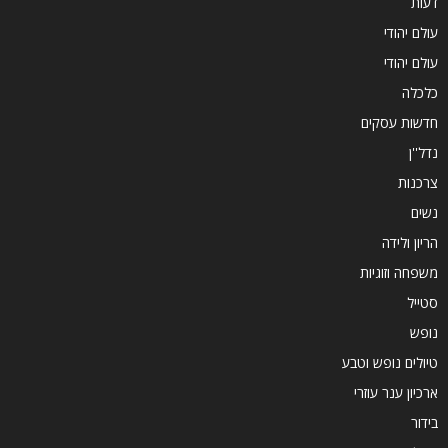
דעות
עולם יהודי
עולם יהודי
כלכלה
חדשות עסקים
נדל''ן
צרכנות
נשים
הריון ולידה
משפחה וזוגיות
סטייל
נופש
טיולים נופש וטבע
ארכיון ענר עוזרי
בידור