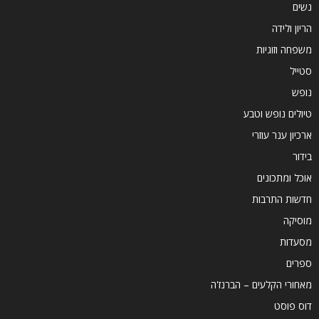
נשים
הריון ולידה
משפחה וזוגיות
סטייל
נופש
טיולים נופש וטבע
ארכיון ענר עוזרי
בידור
אוכל ומתכונים
חדשות התרבות
מוסיקה
מסעדות
ספרים
מאחורי הקלעים – הברנז'ה
דוס פוסט