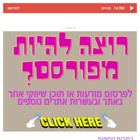
14,700
מנויים
להירשם
- פרסומת -
כתבות נוספות