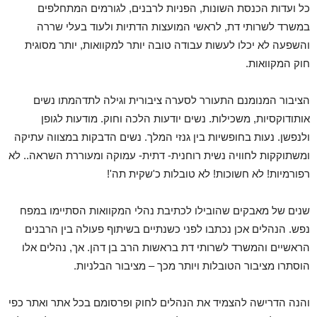
כל ועדות הכנסת השונות, הפניות לרבנים, לגורמים המתחלפים
במשרד לשרותי דת, לראשי המועצות הדתיות ולעוד בעלי שררה
והשפעה לא יכלו לעשות עבודה טובה יותר למקוואות, יותר מסוגית
חוק המקוואות.
הציבור המנומנם התעורר לסערה ציבורית וגילה לתדהמתו נשים
אותודוקסיות, משכילות. נשים יודעות הלכה וחוק. מודעות לגופן
ולנפשן. נעות בחופשיות בין גנזי המלך. נשים הדבקות במצווה עתיקה
ומשתוקקות לחוויה נשית רוחנית- דתית- עמוקה ומעוררת השראה.. לא
רפורמיות! לא חשוכות! לא טובלות כ'שקית תה'!
שנים של מאבקים שהובילו לכתיבת נהלי המקוואות הסתיימו במפח
נפש. הנהלים אכן נכתבו לפני כשנתיים בשיתוף פעולה בין הרבנים
הראשיים והמשרד לשרותי דת בראשות הרב בן דהן. אך, נהלים אלו
הוסתרו מציבור הטובלות ויותר מכך – מציבור הבלניות.
והנה הדרישה להצמיד את הנהלים לחוק ופרסומם בכל אתר ואתר כפי