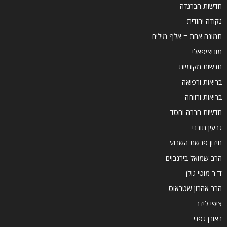
חדשות הברנז'ה
נקודה יהודית
תמונה אחת = אלף מילים
מוניציפאלי
חדשות מקומיות
בריאות ורפואה
בריאות ורווחה
חדשות חברה וחסד
גרעין תורני
חידון פרשת השבוע
הרב שמואל בירנבוים
ד''ר מוטי גולן
הרב אהרון שטראוס
ציפי לידר
ראובן גפני