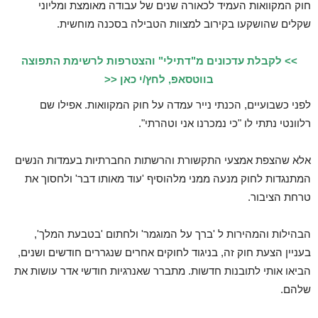
חוק המקוואות העמיד לכאורה שנים של עבודה מאומצת ומליוני
שקלים שהושקעו בקירוב למצוות הטבילה בסכנה מוחשית.
>> לקבלת עדכונים מ"דתילי" והצטרפות לרשימת התפוצה
בווטסאפ, לחץ/י כאן <<
לפני כשבועיים, הכנתי נייר עמדה על חוק המקוואות. אפילו שם
רלוונטי נתתי לו "כי נמכרנו אני וטהרתי".
אלא שהצפת אמצעי התקשורת והרשתות החברתיות בעמדות הנשים
המתנגדות לחוק מנעה ממני מלהוסיף 'עוד מאותו דבר' ולחסוך את
טרחת הציבור.
הבהילות והמהירות ל 'ברך על המוגמר' ולחתום 'בטבעת המלך',
בעניין הצעת חוק זה, בניגוד לחוקים אחרים שנגררים חודשים ושנים,
הביאו אותי לתובנות חדשות. מתברר שאנרגיות חודשי אדר עושות את
שלהם.