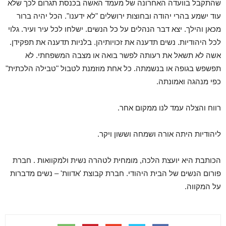
שהתקבל בוועדה האחרונה של מעמד האשה בכנסת תגרום לכך שלא
עוד ישמע בהרי יהודה ובחוצות ירושלים "לא ידענו". הכל יהיה ברור
מכאן והילך. יצא דבר הנהלים על כל הנשים. ישלחו לכל עיר ועיר. גלוי
לכל היהודיות. נשים תדענה את זכויותיהן. בלניות תדענה את תפקידן.
אשה לא תשאל את רעותה לפשר בואה או מצבה המשפחתי. לא
תפשפש בגופה או בנשמתה. כל אחת מוזמנת לטבול "טבילה הלכתית"
כפי מנהגה ואמונתה.
רווח והצלה עמד לנו ממקום אחר.
ליהודיות היתה אורה ושמחה וששון ויקר.
הכותבת היא יועצת הלכה, מומחית לטהרה נשית ולמקוואות . חברת
פורום הנשים של הבית היהודי. חברת קבוצת 'אדוות' – נשים מדברות
על המקווה.