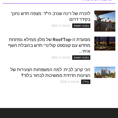
לזכרה של רינה שנרב הי"ד: מצפה חדש נחנך
בקידר דרום
אוגוסט 5, 2026
כתבה ראשית
מסעדת ה-RoofTop של מלון ממילא נפתחת
מחדש עם קונספט קולינרי חדש בהובלת השף
איתי...
אוגוסט 5, 2026
כתבה ראשית
הכי קרוב לבית: למה המשפחות הצעירות של
הציונות הדתית ממשיכות לבחור בלוד?
אוגוסט 5, 2026
נדל''ן