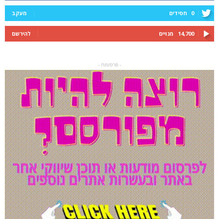
0
חסידים
מעקב
14,700
מנויים
להירשם
- פרסומת -