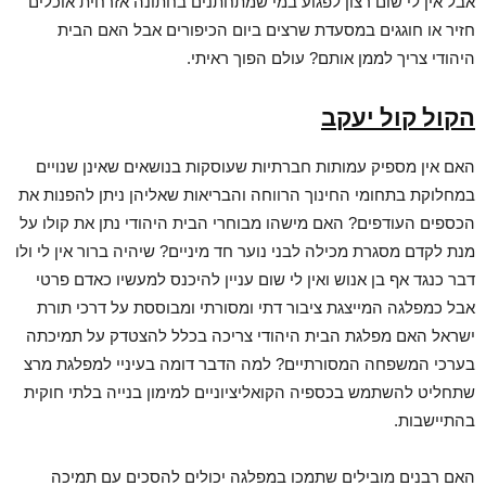
אבל אין לי שום רצון לפגוע במי שמתחתנים בחתונה אזרחית אוכלים
חזיר או חוגגים במסעדת שרצים ביום הכיפורים אבל האם הבית
היהודי צריך לממן אותם? עולם הפוך ראיתי.
הקול קול יעקב
האם אין מספיק עמותות חברתיות שעוסקות בנושאים שאינן שנויים
במחלוקת בתחומי החינוך הרווחה והבריאות שאליהן ניתן להפנות את
הכספים העודפים? האם מישהו מבוחרי הבית היהודי נתן את קולו על
מנת לקדם מסגרת מכילה לבני נוער חד מיניים? שיהיה ברור אין לי ולו
דבר כנגד אף בן אנוש ואין לי שום עניין להיכנס למעשיו כאדם פרטי
אבל כמפלגה המייצגת ציבור דתי ומסורתי ומבוססת על דרכי תורת
ישראל האם מפלגת הבית היהודי צריכה בכלל להצטדק על תמיכתה
בערכי המשפחה המסורתיים? למה הדבר דומה בעיניי למפלגת מרצ
שתחליט להשתמש בכספיה הקואליציוניים למימון בנייה בלתי חוקית
בהתיישבות.
האם רבנים מובילים שתמכו במפלגה יכולים להסכים עם תמיכה