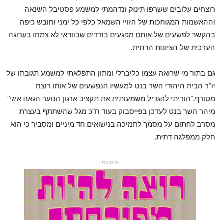
רוצחים עלובים ששרפו תינוק ונדהמתי למשמע פסטיבל השנאה
וההאשמות המגוחכות של הזויי השמאל כלפי כל ימני וחובש כיפה
בהקשר לפשעים של אותם מפגעים בודדים שבוודאי לא צמחו בערוגה
הערכית של הציונות הדתית.
גם בתור מי שרואה עצמו כליברלי ומתון התפלאתי למשמע תגובתו של
יו"ר הבית היהודי השר בנט למעשיו הנפשעים של אותו רוצח
מטורף."הוריתי להגדיל משמעותית את תקציב ארגון הנוער הגאה איגי"
מיהר השר בנט לעדכן בפייסבוק בעוד ח"כ מגל שהשתתף בעצרת
מסרב לחתום על מסמך לתמיכה בנישואים חד מיניים ומסביר כי הוא
חלק ממפלגה דתית.
- פרסומת -