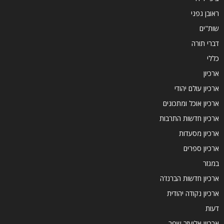
ראובן גפני
שות"ים
דברי תורה
כללי
ארכיון
ארכיון עולם יהודי
ארכיון אוכל ומתכונים
ארכיון חדשות התרבות
ארכיון מסעדות
ארכיון ספרים
במגזר
ארכיון חדשות הברנז'ה
ארכיון נקודה יהודית
דעות
ארכיון אליעזר שפר