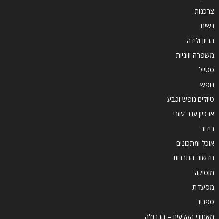
צרכנות
נשים
הריון ולידה
משפחה וזוגיות
סטייל
נופש
טיולים נופש וטבע
ארכיון ענר עוזרי
בידור
אוכל ומתכונים
חדשות התרבות
מוסיקה
מסעדות
ספרים
מאחורי הקלעים – הברנז'ה