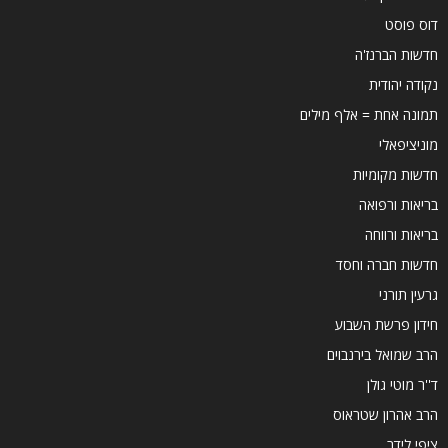
דוס פוסט
חדשות הברנז'ה
נקודה יהודית
תמונה אחת = אלף מילים
מוניציפאלי
חדשות מקומיות
בריאות ורפואה
בריאות ורווחה
חדשות חברה וחסד
גרעין תורני
חידון פרשת השבוע
הרב שמואל בירנבוים
ד''ר מוטי גולן
הרב אהרון שטראוס
ציפי לידר