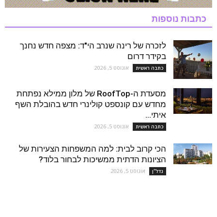
כתבות נוספות
לזכרה של רינה שנרב הי"ד: מצפה חדש נחנך
בקידר דרום
אוגוסט 5, 2026
כתבה ראשית
מסעדת ה-RoofTop של מלון ממילא נפתחת
מחדש עם קונספט קולינרי חדש בהובלת השף
איתי...
אוגוסט 5, 2026
כתבה ראשית
הכי קרוב לבית: למה המשפחות הצעירות של
הציונות הדתית ממשיכות לבחור בלוד?
אוגוסט 5, 2026
נדל''ן