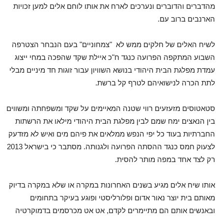
מהדברים והדוברים ונערכים לארח את אותו לוחם אלים למען זכויות
הארנבים ברוב עם.
לשיח האלים של חלקים ממש לא "צמחוניים" בעם הנבחר הצטרפה
השבוע המתקפה הפרועה כנגד ח"כ איילת שקד שהפכה במחי ייצוג
עמדת מפלגת הבית היהודי בנושא השוויון עבור זוגות חד מיניים מבלי
לתת הכרה לנישואיהם לטרף קל ברשת.
סטאטוסים מזעזעים רווי שטנה המאיימים על שקד ומשפחתה ומשווים
בין הנאצים ימח שמם לבין מפלגת הבית היהודי מילאו את הרשתות
החברתיות בעוד כל יפי הנפש ממלאים את פיהם מים ואיש לא מזדעק
לצעוק חמס כנגד ההסתה הפרועה ולגנותה. מסתבר כי בישראל 2013
רק לצד אחד במפה מותר להסית.
אותו שיח אלים מגיע בשנים האחרונות במקרה או שלא במקרה בדיוק
מאותם בית יוצר נאור אדום ופלורליסטי ופוגע בעיקר בתחומים
ובאנשים אותם הם מתיימרים לקדם, אט אט מכרסמים בדמוקרטיה