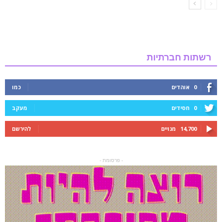
רשתות חברתיות
0
אוהדים
כמו
0
חסידים
מעקב
14,700
מנויים
להירשם
- פרסומת -