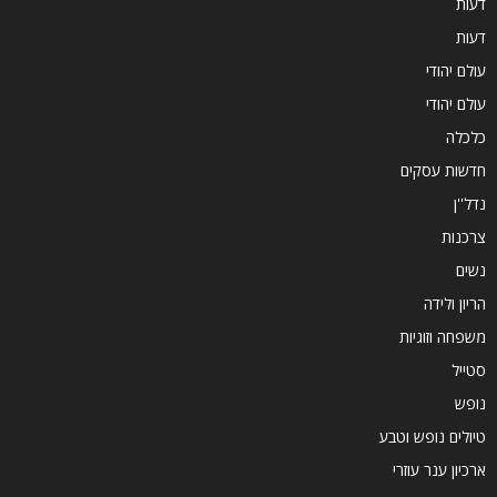
דעות
דעות
עולם יהודי
עולם יהודי
כלכלה
חדשות עסקים
נדל''ן
צרכנות
נשים
הריון ולידה
משפחה וזוגיות
סטייל
נופש
טיולים נופש וטבע
ארכיון ענר עוזרי