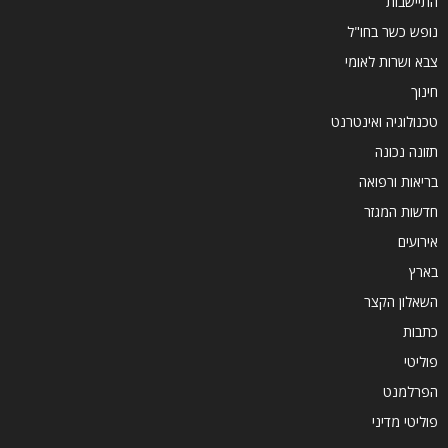
התיישבות
נופש כשר בחו"ל
צבא ושרות לאומי
חינוך
טכנולוגיה ואינטרנט
תזונה נכונה
בריאות ורפואה
חדשות המגזר
אירועים
בארץ
השאלון הקצר
כתבות
פוליטי
הפרלמנט
פוליטי מדיני