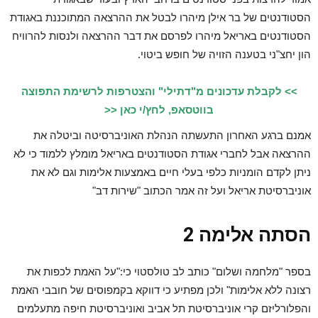
הסטודנטים של בר אילן מיהרו לבטל את ההרצאה המתוכננת באגודת
הסטודנטים באריאל מיהרו לפרסם את דבר ההרצאה ולנסות להרוויח
הון יחצ"ני בטענה הזויה של חופש ביטוי.
>> לקבלת עדכונים מ"דתילי" והצטרפות לרשימת התפוצה
בווטסאפ, לחץ/י כאן <<
אמנם ברגע האחרון התעשתה הנהלת האוניברסיטה וביטלה את
ההרצאה אבל לחברי אגודת הסטודנטים באריאל מומלץ ללמוד כי לא
ניתן לקדם הומניות כלפי בעלי חיים באמצעות אלימות וגם לא את
אוניברסיטת אריאל ועל זה אמר הכתוב "שירות דב"
הסתה אלימה 2
בספר "מלחמה ושלום" כותב לב טולסטוי כי:"על האמת לכפות את
רצונה ללא אלימות" ולכן מפתיע כי דווקא בקמפוסים של חובבי האמת
והפלורליזם קרי אוניברסיטת תל אביב ואוניברסיטת חיפה מתעלמים