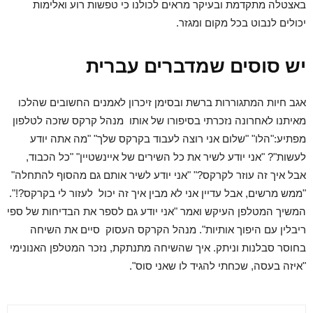
באצטלה מתקדמת ובעיקר מראים לכולנו כי טפשות רוע ואלימות
יכולים לנבוט בכל מקום ומגזר.
יש סוסים שמדברים עברית
אגב חיות המתגוררות ברשת ובסימן זיכרון לאמנים החשובים שהלכו
מאיתנו לאחרונה נזכרתי בסיפורו של אותו מנהל קרקס שזכה לטלפון
מפתיע:"הלו" "שלום אני רוצה לעבוד בקרקס שלך" "מה אתה יודע
לעשות"? "אני יודע לשיר את כל השירים של איינשטיין" "כל הכבוד,
אבל איך זה עוזר לקרקס?" "אני יודע לשיר אותם גם מהסוף להתחלה"
"ממש מרשים, אבל עדיין אני לא מבין איך זה יכול לעזור לי בקרקס?!".
המשיך המטלפן העיקש ואמר "אני יודע גם לספר את הבדיחות של ספי
ריבלין עם היפוך אותיות". מנהל הקרקס העסוק סיים את השיחה
בחוסר סבלנות וניתק. איך שהשיחה מתנתקת, נזכר המטלפן האנונימי
"איזה בעסה, שכחתי להגיד לו שאני סוס".