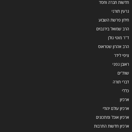
חדשות חברה וחסד
גרעין תורני
חידון פרשת השבוע
הרב שמואל בירנבוים
ד''ר מוטי גולן
הרב אהרון שטראוס
ציפי לידר
ראובן גפני
שות"ים
דברי תורה
כללי
ארכיון
ארכיון עולם יהודי
ארכיון אוכל ומתכונים
ארכיון חדשות התרבות