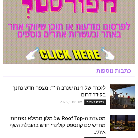
כתבות נוספות
לזכרה של רינה שנרב הי"ד: מצפה חדש נחנך
בקידר דרום
אוגוסט 5, 2026
כתבה ראשית
מסעדת ה-RoofTop של מלון ממילא נפתחת
מחדש עם קונספט קולינרי חדש בהובלת השף
איתי...