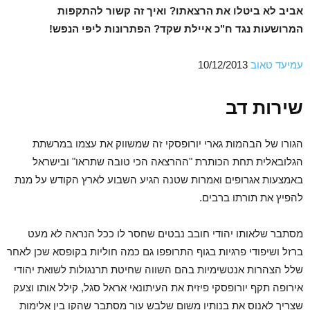
אביב לא ביטלו את הרצאתו? ואיך זה קשור להתקפות
המרושעות נגד ח"כ איילת שקד? הפתרונות ליפי הנפש!
עמיעד טאוב
10/12/2013
שירות דב
הגורו של הבהמות גארי יורופסקי זה שמשווק את עצמו במרשתת
הגלובאלית תחת הכותרת "ההרצאה הכי טובה שתראו" ובישראל
באמצעות אגרופים ואמרות שטנה הגיע השבוע לארץ הקודש על מנת
להפיץ את תורתו ברבים.
מסתבר שלאותו יהודי חובב נבטים שחסר לו ככל הנראה לא מעט
ברזל ושיפודי פרגיות בגוף התרופפו גם כמה חוליות בקופסא שכן לאחר
שלל הצהרות אנטשימיות בהם השווה שחיטת תרנגולות לשואת יהודי
אירופה תקף יורופסקי פיזית את העיתונאי אראל סגל, קילל אותו וצעק
שצריך לאנוס את בנותיו משום שלבש עור מסתבר שהקו בין אלימות