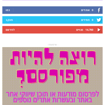
0
אוהדים
כמו
0
חסידים
מעקב
14,700
מנויים
להירשם
- פרסומת -