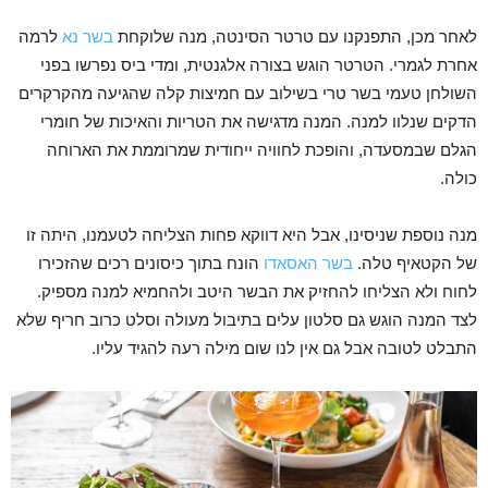
לאחר מכן, התפנקנו עם טרטר הסינטה, מנה שלוקחת
בשר נא
לרמה
אחרת לגמרי. הטרטר הוגש בצורה אלגנטית, ומדי ביס נפרשו בפני
השולחן טעמי בשר טרי בשילוב עם חמיצות קלה שהגיעה מהקרקרים
הדקים שנלוו למנה. המנה מדגישה את הטריות והאיכות של חומרי
הגלם שבמסעדה, והופכת לחוויה ייחודית שמרוממת את הארוחה
כולה.
מנה נוספת שניסינו, אבל היא דווקא פחות הצליחה לטעמנו, היתה זו
של הקטאיף טלה.
בשר האסאדו
הונח בתוך כיסונים רכים שהזכירו
לחוח ולא הצליחו להחזיק את הבשר היטב ולהחמיא למנה מספיק.
לצד המנה הוגש גם סלטון עלים בתיבול מעולה וסלט כרוב חריף שלא
התבלט לטובה אבל גם אין לנו שום מילה רעה להגיד עליו.