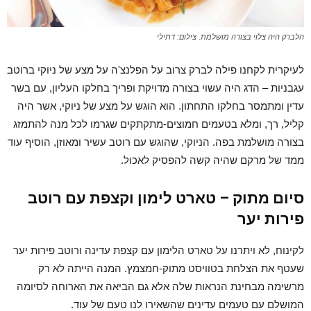
הלברק היה צלוי בצורה מושלמת. צילום: דתילי
לעיקרית לקחנו פילה לברק צרוב על הפלנצ'ה על מצע של ניוקי ברוטב
עגבניות – הדג היה עשוי בצורה מדויקת ופריך בחלקו העליון, עם בשר
עדין ומתמסר בחלקו התחתון. הוא הוגש על מצע של ניוקי, אשר היה
קליל, רך, ומלא בטעמים חמוצים-מתקתקים שגרמו לכל מנה להתמזג
בצורה מושלמת בפה. הניוקי, שהוגש עם רוטב עשיר ומאוזן, הוסיף עוד
ממד של מרקם שהיה קשה להפסיק לאכול.
סיום מתוק – טארט לימון וקצפת עם רוטב
פירות יער
לקינוח, לא ויתרנו על טארט הלימון עם קצפת עדינה ורוטב פירות יער
שעטף את הצלחת בטוויסט מתוק-חמצמץ. המנה הייתה לא רק
מרשימה מבחינת הנראות שלה אלא גם הביאה את הארוחה לסיומה
המושלם עם טעמים עדינים שהשאירו לנו טעם של עוד.