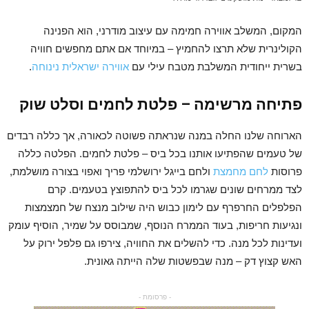
המקום, המשלב אווירה חמימה עם עיצוב מודרני, הוא הפנינה
הקולינרית שלא תרצו להחמיץ – במיוחד אם אתם מחפשים חוויה
בשרית ייחודית המשלבת מטבח עילי עם
אווירה ישראלית נינוחה
.
פתיחה מרשימה – פלטת לחמים וסלט שוק
הארוחה שלנו החלה במנה שנראתה פשוטה לכאורה, אך כללה רבדים
של טעמים שהפתיעו אותנו בכל ביס – פלטת לחמים. הפלטה כללה
פרוסות
לחם מחמצת
ולחם בייגל ירושלמי פריך ואפוי בצורה מושלמת,
לצד ממרחים שונים שגרמו לכל ביס להתפוצץ בטעמים. קרם
הפלפלים החרפרף עם לימון כבוש היה שילוב מנצח של חמצמצות
ונגיעות חריפות, בעוד הממרח הנוסף, שמבוסס על שמיר, הוסיף עומק
ועדינות לכל מנה. כדי להשלים את החוויה, צירפו גם פלפל ירוק על
האש קצוץ דק – מנה שבפשטות שלה הייתה גאונית.
- פרסומת -