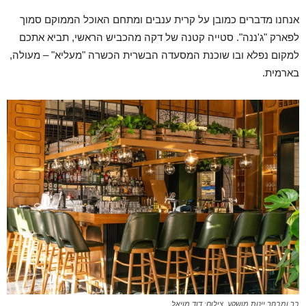
אנחנו מדברים כמובן על קרית ענבים ומתחם האוכל הממוקם סמוך
לפארק "ג'ננה". סטייה קטנה של דקה מהכביש הראשי, תביא אתכם
למקום נפלא ובו שוכנת המסעדה הבשרית הכשרה "מעליא" – מעולה,
בארמית.
בר ומבחר יינות מושקע. צילום: דוד מויאל