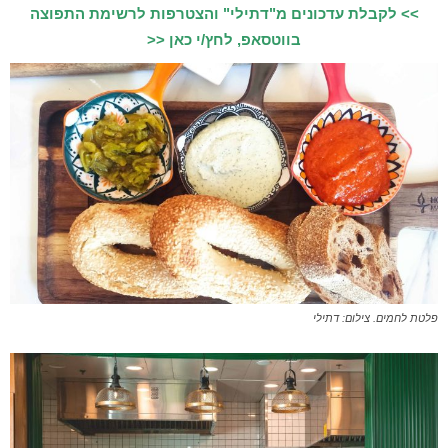
>> לקבלת עדכונים מ"דתילי" והצטרפות לרשימת התפוצה
בווטסאפ, לחץ/י כאן <<
פלטת לחמים. צילום: דתילי