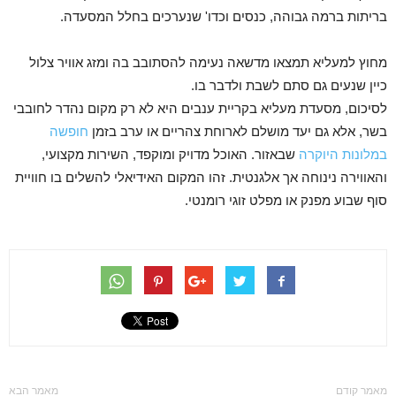
בריתות ברמה גבוהה, כנסים וכדו' שנערכים בחלל המסעדה.
מחוץ למעליא תמצאו מדשאה נעימה להסתובב בה ומזג אוויר צלול
כיין שנעים גם סתם לשבת ולדבר בו.
לסיכום, מסעדת מעליא בקריית ענבים היא לא רק מקום נהדר לחובבי
בשר, אלא גם יעד מושלם לארוחת צהריים או ערב בזמן
חופשה
במלונות היוקרה
שבאזור. האוכל מדויק ומוקפד, השירות מקצועי,
והאווירה נינוחה אך אלגנטית. זהו המקום האידיאלי להשלים בו חוויית
סוף שבוע מפנק או מפלט זוגי רומנטי.
מאמר קודם
מאמר הבא