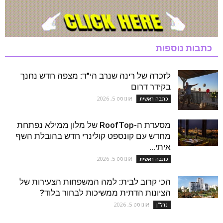
כתבות נוספות
לזכרה של רינה שנרב הי"ד: מצפה חדש נחנך
בקידר דרום
אוגוסט 5, 2026
כתבה ראשית
מסעדת ה-RoofTop של מלון ממילא נפתחת
מחדש עם קונספט קולינרי חדש בהובלת השף
איתי...
אוגוסט 5, 2026
כתבה ראשית
הכי קרוב לבית: למה המשפחות הצעירות של
הציונות הדתית ממשיכות לבחור בלוד?
אוגוסט 5, 2026
נדל''ן