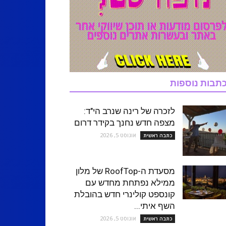
תבות נוספות
לזכרה של רינה שנרב הי"ד:
מצפה חדש נחנך בקידר דרום
אוגוסט 5, 2026
כתבה ראשית
מסעדת ה-RoofTop של מלון
ממילא נפתחת מחדש עם
קונספט קולינרי חדש בהובלת
השף איתי...
אוגוסט 5, 2026
כתבה ראשית