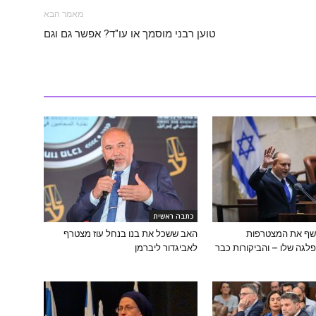
מאמר הבא
טוען רבני מוסמך או עו"ד? אפשר גם וגם
כתבה ראשית
ושף את המצטרפות
האב ששכל את בנו בנחל עוז מצטרף
לגה שלו – והביקורות כבר
לאביגדור ליברמן