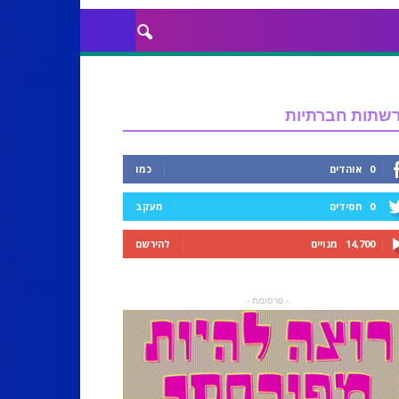
שתות חברתיות
0
אוהדים
כמו
0
חסידים
מעקב
14,700
מנויים
להירשם
- פרסומת -