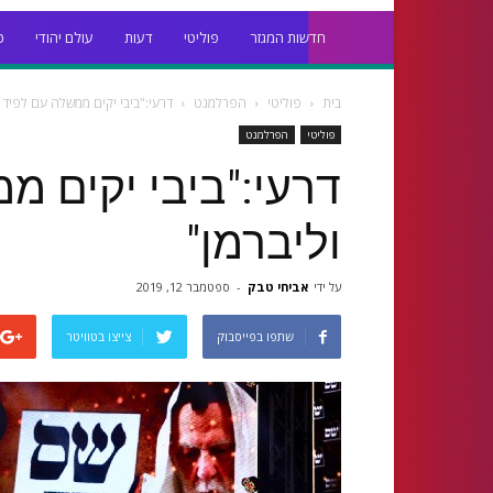
חדשות המגזר
פוליטי
דעות
עולם יהודי
כ
בית
פוליטי
הפרלמנט
דרעי:"ביבי יקים ממשלה עם לפיד ג
פוליטי
הפרלמנט
דרעי:"ביבי יקים מ
וליברמן"
על ידי
אביחי טבק
-
ספטמבר 12, 2019
שתפו בפייסבוק
צייצו בטוויטר