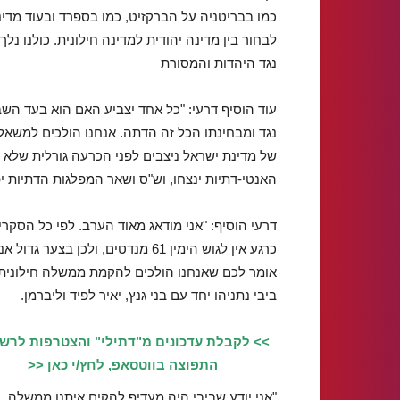
כמו בבריטניה על הברקזיט, כמו בספרד ובעוד מדינ
לבחור בין מדינה יהודית למדינה חילונית. כולנו נ
נגד היהדות והמסורת
עוד הוסיף דרעי: "כל אחד יצביע האם הוא בעד השב
נגד ומבחינתו הכל זה הדתה. אנחנו הולכים למשאל
של מדינת ישראל ניצבים לפני הכרעה גורלית שלא 
האנטי-דתיות ינצחו, וש"ס ושאר המפלגות הדתיות יפס
דרעי הוסיף: "אני מודאג מאוד הערב. לפי כל הסקרי
כרגע אין לגוש הימין 61 מנדטים, ולכן בצער גדול אנ
אומר לכם שאנחנו הולכים להקמת ממשלה חילונית
ביבי נתניהו יחד עם בני גנץ, יאיר לפיד וליברמן.
>> לקבלת עדכונים מ"דתילי" והצטרפות לרש
התפוצה בווטסאפ, לחץ/י כאן <<
"אני יודע שביבי היה מעדיף להקים איתנו ממשלה, כ