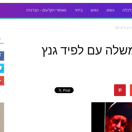
לכלה
נשים
נופש
בידור
מאחורי הקלעים – הברנז'ה
נץ וליברמן"
ר
משלה עם לפיד גנץ