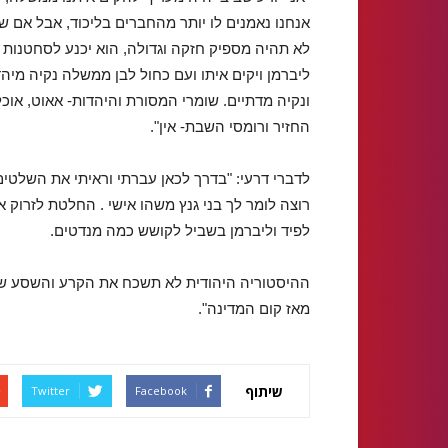
אנחנו נאמנים לו יותר מהחברים בליכוד, אבל אם ש
לא תהיה מספיק חזקה וגדולה, הוא יכנע לסחטנות 
ליברמן ויקים איתו ועם כחול לבן ממשלה נקיה מיה
ונקיה מדתיים. שומרי המסורת והיהדות- אאוט, אוכל
החזיר ורומסי השבת- אין".
לדברי דרעי: "בדרך לכאן עברתי וראיתי את השלטים 
רוצה לומר לך בני גנץ משהו אישי . החלטת לזרוק
לפיד וליברמן בשביל לקושש כמה מנדטים.
ההיסטוריה היהודית לא תשכח את הקרע והשסע שג
מאז קום המדינה".
שיתוף
Twitter
Facebook