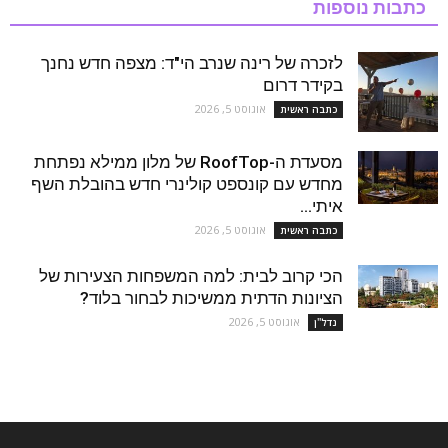
כתבות נוספות
לזכרה של רינה שנרב הי"ד: מצפה חדש נחנך
בקידר דרום
אוגוסט 5, 2026
כתבה ראשית
מסעדת ה-RoofTop של מלון ממילא נפתחת
מחדש עם קונספט קולינרי חדש בהובלת השף
איתי...
אוגוסט 5, 2026
כתבה ראשית
הכי קרוב לבית: למה המשפחות הצעירות של
הציונות הדתית ממשיכות לבחור בלוד?
אוגוסט 5, 2026
נדל''ן