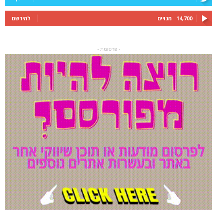
14,700
מנויים
להירשם
- פרסומת -