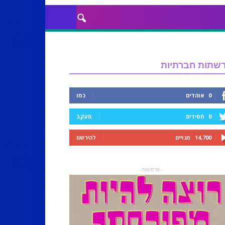
שתות חברתיות
0
אוהדים
כמו
0
חסידים
מעקב
14,700
מנויים
להירשם
- פרסומת -