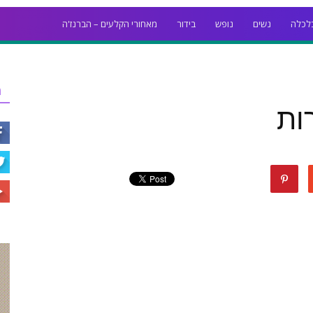
לכלה
נשים
נופש
בידור
מאחורי הקלעים – הברנז'ה
ר
ות