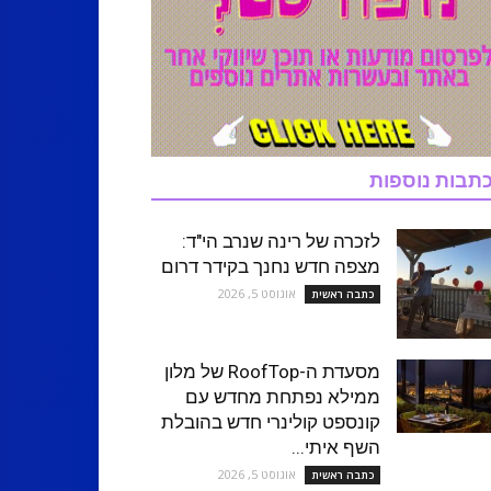
תבות נוספות
לזכרה של רינה שנרב הי"ד:
מצפה חדש נחנך בקידר דרום
אוגוסט 5, 2026
כתבה ראשית
מסעדת ה-RoofTop של מלון
ממילא נפתחת מחדש עם
קונספט קולינרי חדש בהובלת
השף איתי...
אוגוסט 5, 2026
כתבה ראשית