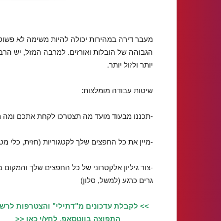
מעבר דירה במהירות יכולה להיות משימה לא פשוט
הגבוהה של הובלות ואורזים. למרבה המזל, יש הר
יותר ולזול יותר.
שיטות עבודה מומלצות:
-תכננו מבעוד מועד מה תצטרכו לקחת אתכם ומה ת
-מיין את כל החפצים שלך לקטגוריות (חזית, כלי מטב
-צור גיליון אלקטרוני של כל החפצים שלך והמקום ב
גרים כרגע (למשל, סלון)
>> לקבלת עדכונים מ"דתילי" והצטרפות לרש
התפוצה בווטסאפ, לחץ/י כאן <<