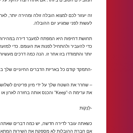
זה יעזור לכם למצוא הובלה זולה ומהירה יותר, לאר
לעשות לפני שמגיע יום ההובלה.
תחושת דחיפות היא המפתח למעבר דירה במהירות.
כדי להעביר ולהתחיל לפנות את העומס. כדי למזער
יותר והתמודדו בזו אחר זו. הנה כמה דרכים מעשיו
-התמקד קודם כל באריזת הדברים החיוניים שלך במ
– שחרר את השטח שלך על ידי מיון פריטים לשלוש ער
את ערימת ה-"Keep" והכנס אותה בחזרה לארון או ליחידת האחסון שלך עד שתהיה מוכן לארוז אותה.
-לְנַקוֹת
כשאתה עובר לדירה חדשה, יש כמה דברים שאתה צ
אם חברת ההובלות לא מספקת את השירות המתאים 