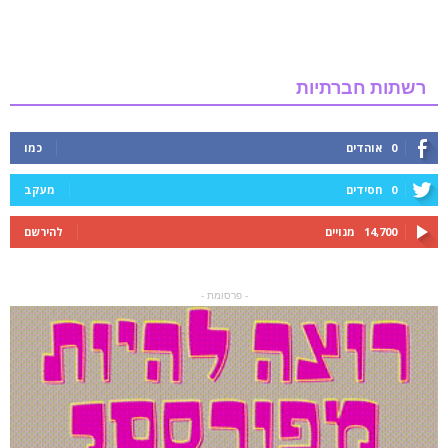
רשתות חברתיות
0
אוהדים
כמו
0
חסידים
מעקב
14,700
מנויים
להירשם
- פרסומת -