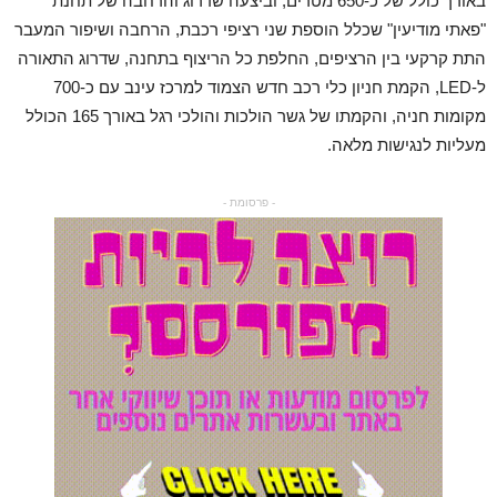
באורך כולל של כ-650 מטרים, וביצעה שדרוג והרחבה של תחנת
"פאתי מודיעין" שכלל הוספת שני רציפי רכבת, הרחבה ושיפור המעבר
התת קרקעי בין הרציפים, החלפת כל הריצוף בתחנה, שדרוג התאורה
ל-LED, הקמת חניון כלי רכב חדש הצמוד למרכז עינב עם כ-700
מקומות חניה, והקמתו של גשר הולכות והולכי רגל באורך 165 הכולל
מעליות לנגישות מלאה.
- פרסומת -