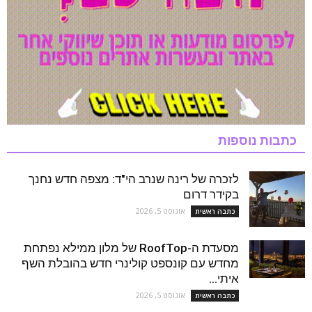
כתבות נוספות
לזכרה של רינה שנרב הי"ד: מצפה חדש נחנך
בקידר דרום
אוגוסט 5, 2026
כתבה ראשית
מסעדת ה-RoofTop של מלון ממילא נפתחת
מחדש עם קונספט קולינרי חדש בהובלת השף
איתי...
אוגוסט 5, 2026
כתבה ראשית