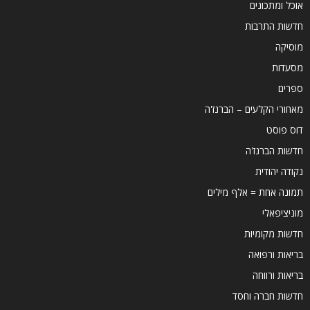
אוכל ומתכונים
חדשות התרבות
מוסיקה
מסעדות
ספרים
מאחורי הקלעים – הברנז'ה
דוס פוסט
חדשות הברנז'ה
נקודה יהודית
תמונה אחת = אלף מילים
מוניציפאלי
חדשות מקומיות
בריאות ורפואה
בריאות ורווחה
חדשות חברה וחסד