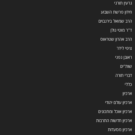
גרעין תורני
חידון פרשת השבוע
הרב שמואל בירנבוים
ד''ר מוטי גולן
הרב אהרון שטראוס
ציפי לידר
ראובן גפני
שות"ים
דברי תורה
כללי
ארכיון
ארכיון עולם יהודי
ארכיון אוכל ומתכונים
ארכיון חדשות התרבות
ארכיון מסעדות