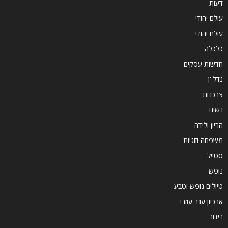
דעות
עולם יהודי
עולם יהודי
כלכלה
חדשות עסקים
נדל''ן
צרכנות
נשים
הריון ולידה
משפחה וזוגיות
סטייל
נופש
טיולים נופש וטבע
ארכיון ענר עוזרי
בידור