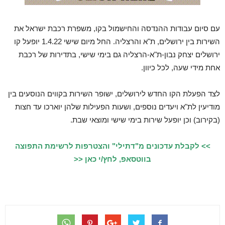
עם סיום עבודות ההנדסה והחישמול בקו, משפרת רכבת ישראל את
השירות בין ירושלים, ת"א והרצליה. החל מיום שישי 1.4.22 יופעל קו
ירושלים יצחק נבון-ת"א-הרצליה גם בימי שישי, בתדירות של רכבת
אחת מידי שעה, לכל כיוון.
לצד הפעלת הקו החדש לירושלים, ישופר השירות בקווים הנוסעים בין
מודיעין לת"א ויעדים נוספים, ושעות הפעילות שלהן יוארכו עד חצות
(בקירוב) וכן יופעל שירות בימי שישי ומוצאי שבת.
>> לקבלת עדכונים מ"דתילי" והצטרפות לרשימת התפוצה
בווטסאפ, לחץ/י כאן <<