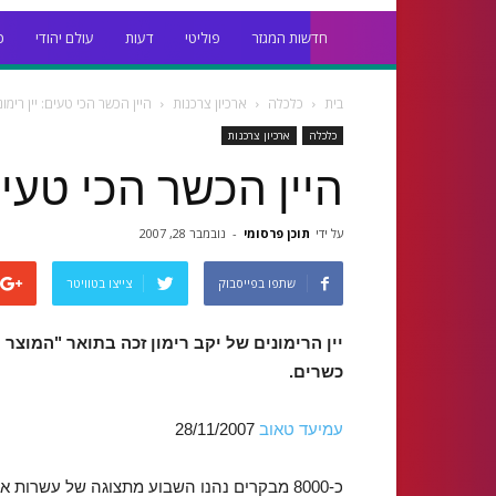
חדשות המגזר
פוליטי
דעות
עולם יהודי
כ
בית
כלכלה
ארכיון צרכנות
היין הכשר הכי טעים: יין רימונ
כלכלה
ארכיון צרכנות
היין הכשר הכי טעים:
על ידי
תוכן פרסומי
-
נובמבר 28, 2007
שתפו בפייסבוק
צייצו בטוויטר
כשרים.
עמיעד טאוב
28/11/2007
כ-8000 מבקרים נהנו השבוע מתצוגה של עשרות