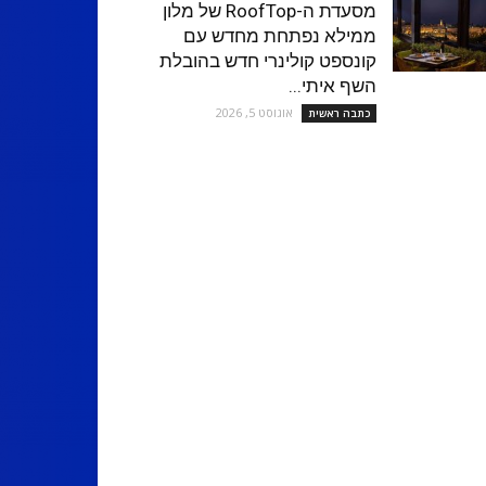
מסעדת ה-RoofTop של מלון
ממילא נפתחת מחדש עם
קונספט קולינרי חדש בהובלת
השף איתי...
אוגוסט 5, 2026
כתבה ראשית