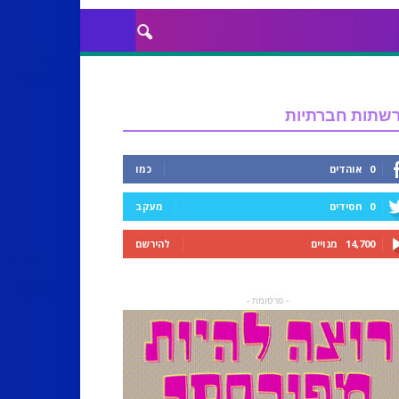
שתות חברתיות
0
אוהדים
כמו
0
חסידים
מעקב
14,700
מנויים
להירשם
- פרסומת -