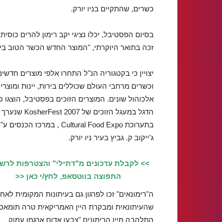
כשרים, שהתקיים בניו יורק.
בסיום הפסטיבל, יכלו נציגי יקב רימון להרים כוסי
זכה בתואר היוקרתי, "המוצר החדש הכשר הטוב ביותר לשנת 2007", בקטגוריית 'היין, ה
יצויין כי בקטגוריה הנ"ל התחרו אלפי מוצרים חדשים
וכשרים מרחבי העולם שכוללים בירות, יינות ומוצרי
אלכוהול שונים. המוצרים הזוכים בפסטיבל, הוצגו כ
הדגל במעגל הזוכים של KosherFest 2007 שנערך
בתערוכת Cultural Food Expo , במרכז הכנסים 
ג'ייקוב ק. גביץ בעיר ניו יורק.
>> לקבלת עדכונים מ"דתילי" והצטרפות לרש
התפוצה בווטסאפ, לחץ/י כאן <<
ה"רימונאים" זכו לפרגון גם בעיתונות המקומית לאח
שהעיתונאית ומבקרת היין האמריקאית טרה תומאס
התלהבה מיין הרימונים "צבעו אדום ארגמן עמוק