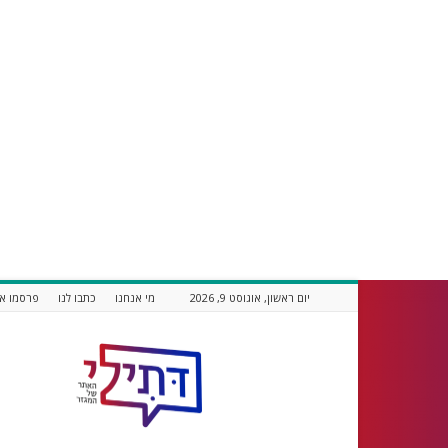
יום ראשון, אוגוסט 9, 2026
מי אנחנו
כתבו לנו
פרסמו אצ
דתילי
אתר
חדשות