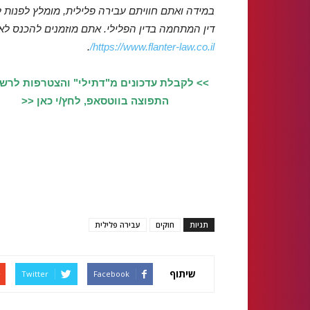
במידה ואתם חוויתם עבירה פלילית, מומלץ לפנות ל
דין המתחמה בדין הפלילי.
אתם מוזמנים להכנס לא
.
https://www.flanter-law.co.il/
>> לקבלת עדכונים מ"דתילי" והצטרפות לרש
התפוצה בווטסאפ, לחץ/י כאן <<
תגיות
חוקים
עבירה פלילית
שיתוף
Twitter
Facebook