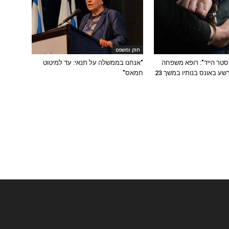
חוק ומשפט
יסטר הייד": רופא משפחה
"אנחנו בממשלה על תנאי: עד למיטוט
חרדי מוכר הורשע באונס בנותיו במשך 23
חמאס"