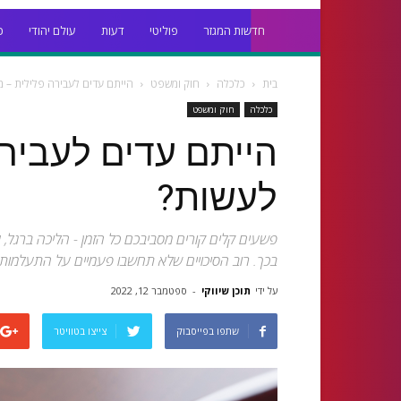
חדשות המגזר
פוליטי
דעות
עולם יהודי
כ
בית
כלכלה
חוק ומשפט
הייתם עדים לעבירה פלילית – 
כלכלה
חוק ומשפט
הייתם עדים לעביר
לעשות?
פשעים קלים קורים מסביבכם כל הזמן - הליכה ברגל, א
בכך. רוב הסיכויים שלא תחשבו פעמיים על התעלמות 
על ידי
תוכן שיווקי
-
ספטמבר 12, 2022
שתפו בפייסבוק
צייצו בטוויטר