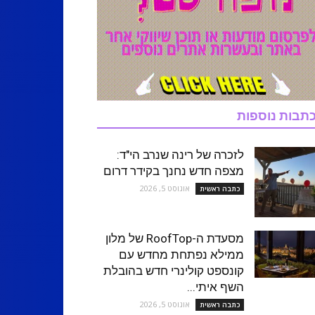
תבות נוספות
לזכרה של רינה שנרב הי"ד:
מצפה חדש נחנך בקידר דרום
אוגוסט 5, 2026
כתבה ראשית
מסעדת ה-RoofTop של מלון
ממילא נפתחת מחדש עם
קונספט קולינרי חדש בהובלת
השף איתי...
אוגוסט 5, 2026
כתבה ראשית