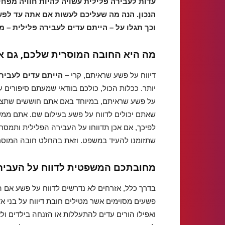
עדות לעבירה פלילית עשויה להיות חוויה מפחי
הנכון. הנה מה שעליכם לעשות אם אתה עד לפש
וכך תגלו על – הייתם עדים לעבירה פלילית – 
מ
ה היא החובה המוסרית שלכם, גם אם
דיווח על פשע שראיתם, קרי –
הייתם עדים לעבירה
יותר. ככלות הכול, כולכם בוודאי שמעתם סיפורים 
על פשע שראיתם, במיוחד באם אתם חוששים שתצטר
שאתם יכולים לדווח על פשע בעילום שם. אתם ממש
לפיכך, אם אכן תדווחו על העבירה הפלילית ותמסר
שתזומנו להעיד במשפט. וזאת בהחלט חובה המוסר
מחובתכם
המשפטית
לדווח
על
העביר
בדרך כלל, אזרחים לא נדרשים לדווח על פשע אם ה
פשעים מסוימים אשר מטילים חובת דיווח על בני אד
ואפילו הורים עדים להתעללות או הזנחה בילדים ול