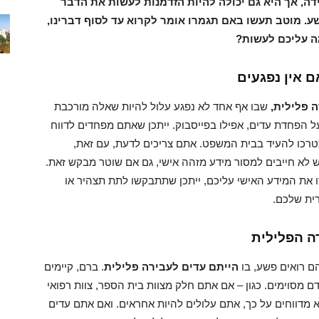
דה, אך היא גם יכולה להיות הזדמנות לעשות את הדבר
ע. מוטב תעשו באם תגמרו אומר לקרוא עד לסוף דברינו,
מה עליכם לעשות?
 אין נפגעים
 פלילית,
שבו אף אחד לא נפגע עלול להיות שאלה מורכבת
על הפחדת עדים, אפילו בפייסבוק. ייתכן שאתם מפחדים לדווח
כו להעיד בבית המשפט. אתם צריכים לדעת, עם זאת,
 לא חייבים למסור מידע מזהה אישי, גם אם שוטר מבקש זאת.
ו את המידע האישי עליכם, ייתכן שתתבקשו לתת תצהיר או
ית שלכם.
ה
הפלילית
ם רואים פשע, בו
הייתם עדים לעבירה פלילית
. ברם, קיימים
ם מסוימים. כגון – אם אתם חלק מצוות בית הספר, צוות רפואי
א מדווחים על כך, אתם עלולים להיות אחראים. ואם אתם עדים