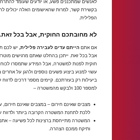
לאנשים שמתכננים פשע, או יודעים שעומד להתרחש
בקשירת קשר, למרות שהאישומים האלה יכולים להי
הפלילית.
לא
מחובתכם
החוקית
,
אבל
בכל
זאת
…
אם אתם
הייתם עדים לעבירה פלילית,
יש לכם תפ
אבל בכל זאת. ייתכן בהחלט שאתם מרגישים מוטרדי
חוקית לפנות למשטרה, אבל המידע שתמסרו לכוחו
עשוי למנוע ביצוע פשעים נוספים ולהגן על אחרים
ביעילות רק בעזרתכם. קיימים מספר דרכים לדווח
למספר 100 ולבקש מהמשטרה –
מצבים שאינם חירום – במצבים שאינם חירום, 
ללכת לתחנת המשטרה הקרובה ביותר ולדווח 
המשטרה מתייחסת ברצינות לכל פשיעה – אתם י
ותיקח ממכם הצהרה.