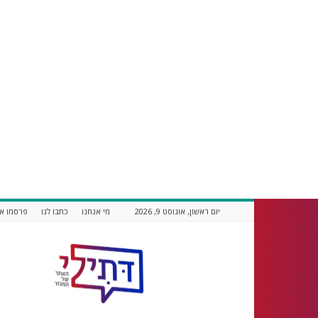
יום ראשון, אוגוסט 9, 2026
מי אנחנו
כתבו לנו
פרסמו אצ
דתילי
אתר
חדשות