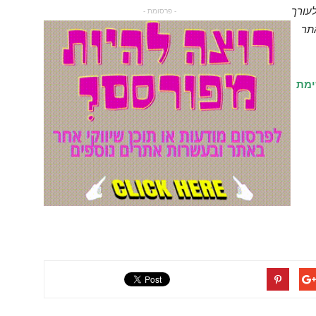
עורך
- פרסומת -
תר
ימת