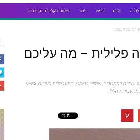
לכלה
נשים
נופש
בידור
מאחורי הקלעים – הברנז'ה
מה עליכם לעשות?
ר
ה פלילית – מה עליכם
י עצירה בתמרורים, שתייה בפומבי, התערטלות בעירום, וכיוצא
מהעבירות הללו.