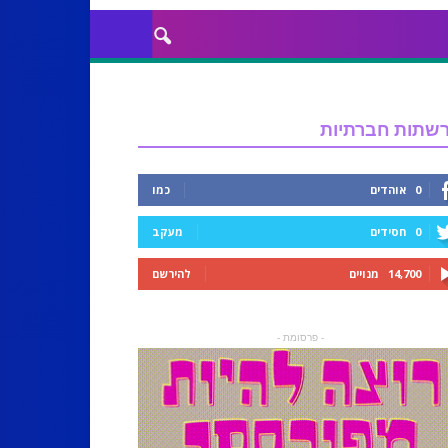
שתות חברתיות
0
אוהדים
כמו
0
חסידים
מעקב
14,700
מנויים
להירשם
- פרסומת -