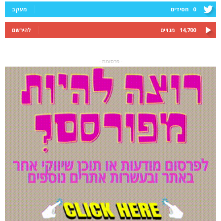
0
חסידים
מעקב
14,700
מנויים
להירשם
- פרסומת -