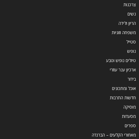
צרכנות
נשים
הריון ולידה
משפחה וזוגיות
סטייל
נופש
טיולים נופש וטבע
ארכיון ענר עוזרי
בידור
אוכל ומתכונים
חדשות התרבות
מוסיקה
מסעדות
ספרים
מאחורי הקלעים – הברנז'ה