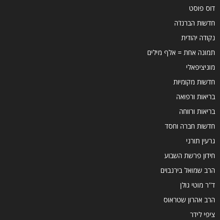
דוס פוסט
חדשות הברנז'ה
נקודה יהודית
תמונה אחת = אלף מילים
מוניציפאלי
חדשות מקומיות
בריאות ורפואה
בריאות ורווחה
חדשות חברה וחסד
גרעין תורני
חידון פרשת השבוע
הרב שמואל בירנבוים
ד''ר מוטי גולן
הרב אהרון שטראוס
ציפי לידר