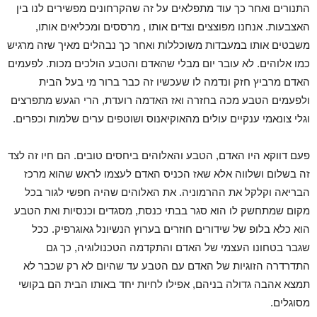
התנורים ואחר כך עוד מתפלאים על זה שהקרחונים מפשירים לנו בין
האצבעות. אנחנו מפוצצים וצדים אותו , מרססים ומכליאים אותו,
משבטים אותו במעבדות משוכללות ואחר כך נבהלים מאיך שזה מרגיש
כמו אלוהים. לא עובר יום מבלי שהאדם והטבע הולכים מכות. לפעמים
האדם מרביץ חזק ונדמה לו שעכשיו זה כבר ברור מי בעל הבית
ולפעמים הטבע מכה בחזרה ואז האדמה רועדת, הרי הגעש מתפרצים
וגלי צונאמי ענקיים עולים מהאוקיאנוס ושוטפים ערים שלמות וכפרים.
פעם דווקא היו האדם, הטבע והאלוהים ביחסים טובים. הם חיו זה לצד
זה בשלום ושלווה אלא שאז הכניס האדם לעצמו לראש שהוא מרכז
הבריאה וקלקל את ההרמוניה. את האלוהים שהיה חפשי לגור בכל
מקום שמתחשק לו הוא סגר בבתי כנסת, מסגדים וכנסיות ואת הטבע
הוא כלא בלופ של שידורים חוזרים בערוץ הנשיונל גאוגרפיק. ככל
שגבר בטחונו העצמי של האדם והתקדמה הטכנולוגיה, כך גם
התדרדרה הזוגיות של האדם עם הטבע עד שהיום לא רק שכבר לא
תמצא אהבה גדולה בניהם, אפילו לחיות יחד באותו הבית הם בקושי
מסוגלים.