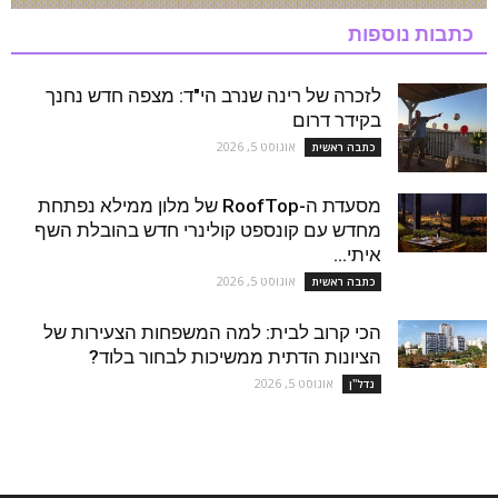
כתבות נוספות
לזכרה של רינה שנרב הי"ד: מצפה חדש נחנך
בקידר דרום
אוגוסט 5, 2026
כתבה ראשית
מסעדת ה-RoofTop של מלון ממילא נפתחת
מחדש עם קונספט קולינרי חדש בהובלת השף
איתי...
אוגוסט 5, 2026
כתבה ראשית
הכי קרוב לבית: למה המשפחות הצעירות של
הציונות הדתית ממשיכות לבחור בלוד?
אוגוסט 5, 2026
נדל''ן