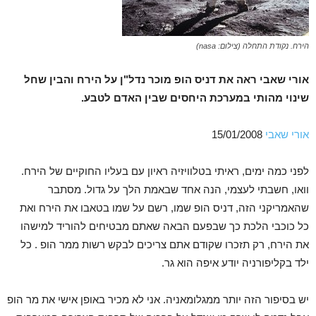
הירח. נקודת התחלה (צילום: nasa)
אורי שאבי ראה את דניס הופ מוכר נדל"ן על הירח והבין שחל
שינוי מהותי במערכת היחסים שבין האדם לטבע.
אורי שאבי
15/01/2008
לפני כמה ימים, ראיתי בטלוויזיה ראיון עם בעליו החוקיים של הירח.
וואו, חשבתי לעצמי, הנה אחד שבאמת הלך על גדול. מסתבר
שהאמריקני הזה, דניס הופ שמו, רשם על שמו בטאבו את הירח ואת
כל כוכבי הלכת כך שבפעם הבאה שאתם מבטיחים להוריד למישהו
את הירח, רק תזכרו שקודם אתם צריכים לבקש רשות ממר הופ . כל
ילד בקליפורניה יודע איפה הוא גר.
יש בסיפור הזה יותר ממגלומאניה. אני לא מכיר באופן אישי את מר הופ