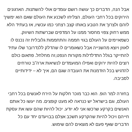
אבל הנה, הדברים כך עושה רושם עומדים אולי להשתנות. הארגונים
הירוקים בכל רחבי העולם, הצליחו לשכנע את העולם שאם הוא ימשיך
לזהם ולצרוך את הטבע באותו קצב רצחני כמו עכשיו, אז בעתיד הלא
ממש רחוק צפוי מחסור ממנו על המדפים שברשתות השיווק.
כשמאיימים על העולם בגזי חממה והתחממות גלובלית זה נכנס לו
לאוזן ויוצא מהשנייה אבל כשאומרים לו שהדלק ללנדרובר שלו עתיד
להתייקר בגלל התדלדלות מקורות הנפט,זה מחלחל. פתאום כולם
רוצים להיות ירוקים ואפילו המועמדים לנשיאות ארה"ב טורחים
להדגיש בכל הזדמנות את העובדה שגם הם, איך לא – ידידותיים
לסביבה.
בחזרה למר הופ. הוא כבר מוכר חלקות על הירח לאנשים בכל רחבי
העולם, וגם בישראל יש כנראה לא מעט קופצים. מה יעשו כל אותם
האנשים בקרקע שרכשו אני לא יודע. יכול להיות שהם עשו את עסקת
חייהם ויכול להיות שהקרקע תשכב אצלם בבויעדם יחד עם כל
הדברים שאף פעם לא מוצאים להם שימוש.