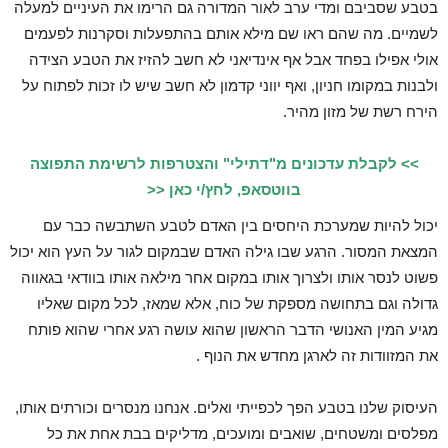
בטבע שסביבם ומדי ערב לאור המדורה גם הרימו את העיניים למעלה
לשמיים. מה שהם ראו שם מילא אותם בהתפעלות וסקרנות לפעמים
אולי אפילו בפחד אבל אף אינדיאני לא חשב להזיז את הטבע הצידה
ולבנות במקומו חניון, ואף יווני קדמון לא חשב שיש לו זכות לפתוח על
הירח רשת של מזון מהיר.
>> לקבלת עדכונים מ"דתילי" והצטרפות לרשימת התפוצה
בווטסאפ, לחץ/י כאן <<
יכול להיות שמערכת היחסים בין האדם לטבע השתבשה כבר עם
המצאת המסור. הרגע שבו גילה האדם שבמקום לגור על העץ הוא יכול
פשוט לנסר אותו ולצרוך אותו במקום אחר מילאה אותו בוודאי בגאווה
גדולה וגם בתחושה מספקת של כוח, אלא שמאז, לכל מקום שאליו
מגיע המין האנושי הדבר הראשון שהוא עושה רגע אחרי שהוא פותח
את המזוודות זה לארגן מחדש את הנוף .
העיסוק שלנו בטבע הפך לכפייתי ואלים. אנחנו מנסרים וכורתים אותו,
מפלסים ומשטחים, שואבים ומועכים, מדליקים בבת אחת את כל