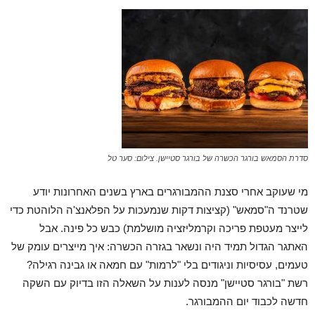
סדרת הסמאש בורגר הכשרה של בורגר סטיישן. צילום: סער טל
מי שעוקב אחרי סצנת ההמבורגרים בארץ בשנים האחרונות יודע
שטרנד ה"סמאש" (קציצות דקות שנמעכות על הפלאנצ'ה הלוהטת כדי
לייצר מעטפת פריכה וקרמליזציה מושלמת) כבש כל פינה. אבל
האתגר הגדול תמיד היה ונשאר בגזרה הכשרה: איך מייצרים עומק של
טעמים, עסיסיות וניגודים בלי "לרמות" עם חמאה או גבינה רגילה?
רשת "בורגר סטיישן" מנסה לענות על השאלה הזו בדיוק עם השקה
חדשה לכבוד יום ההמבורגר.