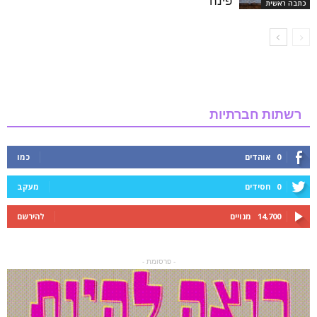
פינה
כתבה ראשית
רשתות חברתיות
0
אוהדים
כמו
0
חסידים
מעקב
14,700
מנויים
להירשם
- פרסומת -