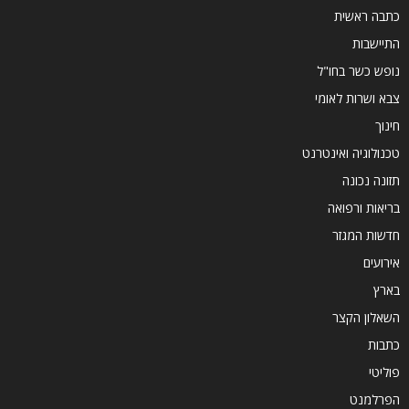
כתבה ראשית
התיישבות
נופש כשר בחו"ל
צבא ושרות לאומי
חינוך
טכנולוגיה ואינטרנט
תזונה נכונה
בריאות ורפואה
חדשות המגזר
אירועים
בארץ
השאלון הקצר
כתבות
פוליטי
הפרלמנט