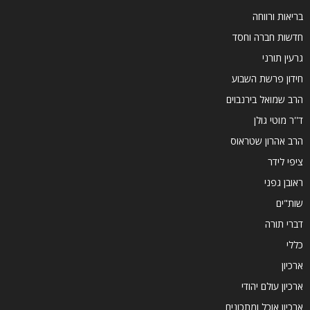
בריאות ורווחה
חדשות חברה וחסד
גרעין תורני
חידון פרשת השבוע
הרב שמואל בירנבוים
ד''ר מוטי גולן
הרב אהרון שטראוס
ציפי לידר
ראובן גפני
שות"ים
דברי תורה
כללי
ארכיון
ארכיון עולם יהודי
ארכיון אוכל ומתכונים