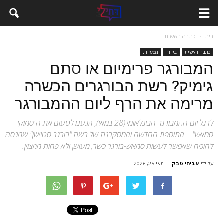
בית
כתבה ראשית
כתבה ראשית
בידור
מסעדות
המבורגר פרימיום או סתם
גימיק? רשת הבורגרים הכשרה
מרימה את הרף ליום ההמבורגר
לרגל יום ההמבורגר הבינלאומי (28 במאי), הגענו לטעום את ה"סמוקי
סמאש" – התוספת החדשה והמסקרנת של רשת "בורגר סטיישן" שמנסה
להוכיח שאפשר לעשות סמאש-בורגר כשר, מעושן ולא פחות ממצוין.
על ידי
אביחי טבק
-
מאי 25, 2026