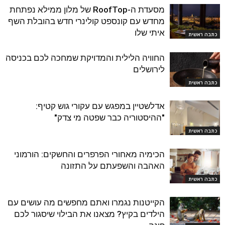
מסעדת ה-RoofTop של מלון ממילא נפתחת
מחדש עם קונספט קולינרי חדש בהובלת השף
איתי שלו
כתבה ראשית
החוויה הלילית והמדויקת שמחכה לכם בכניסה
לירושלים
כתבה ראשית
אדלשטיין במפגש עם עקורי גוש קטיף:
"ההיסטוריה כבר שפטה מי צדק"
כתבה ראשית
הכימיה מאחורי הפרפרים והחשקים: הורמוני
האהבה והשפעתם על התזונה
כתבה ראשית
הקייטנות נגמרו ואתם מחפשים מה עושים עם
הילדים בקיץ? מצאנו את הבילוי שיסגור לכם