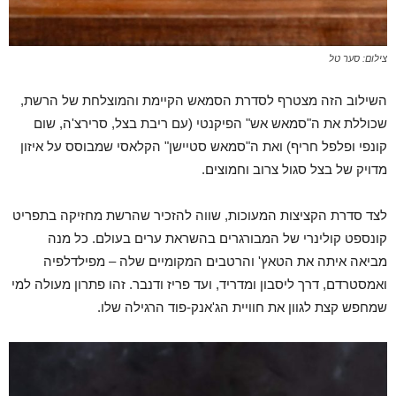
צילום: סער טל
השילוב הזה מצטרף לסדרת הסמאש הקיימת והמוצלחת של הרשת,
שכוללת את ה"סמאש אש" הפיקנטי (עם ריבת בצל, סרירצ'ה, שום
קונפי ופלפל חריף) ואת ה"סמאש סטיישן" הקלאסי שמבוסס על איזון
מדויק של בצל סגול צרוב וחמוצים.
לצד סדרת הקציצות המעוכות, שווה להזכיר שהרשת מחזיקה בתפריט
קונספט קולינרי של המבורגרים בהשראת ערים בעולם. כל מנה
מביאה איתה את הטאץ' והרטבים המקומיים שלה – מפילדלפיה
ואמסטרדם, דרך ליסבון ומדריד, ועד פריז ודנבר. זהו פתרון מעולה למי
שמחפש קצת לגוון את חוויית הג'אנק-פוד הרגילה שלו.