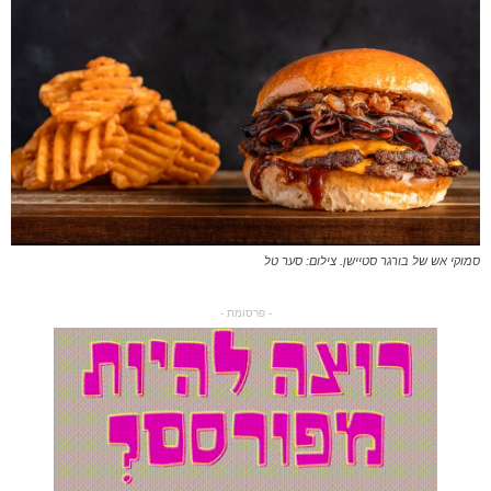
סמוקי אש של בורגר סטיישן. צילום: סער טל
- פרסומת -