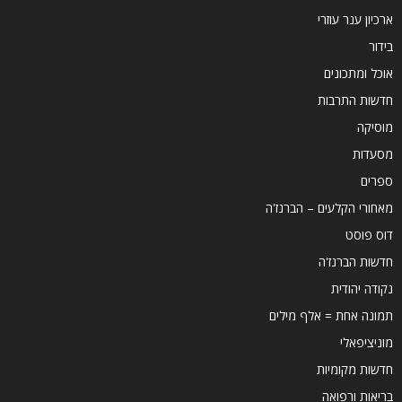
ארכיון ענר עוזרי
בידור
אוכל ומתכונים
חדשות התרבות
מוסיקה
מסעדות
ספרים
מאחורי הקלעים – הברנז'ה
דוס פוסט
חדשות הברנז'ה
נקודה יהודית
תמונה אחת = אלף מילים
מוניציפאלי
חדשות מקומיות
בריאות ורפואה