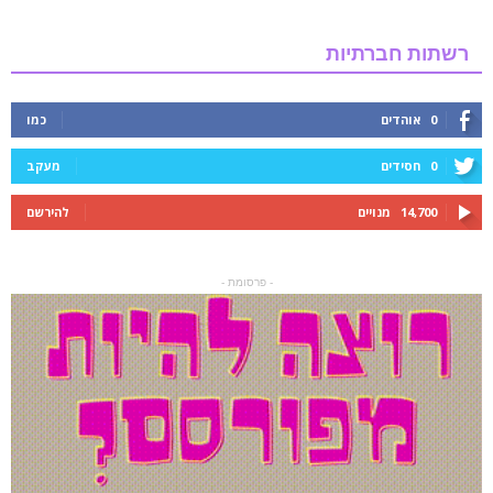
רשתות חברתיות
0
אוהדים
כמו
0
חסידים
מעקב
14,700
מנויים
להירשם
- פרסומת -