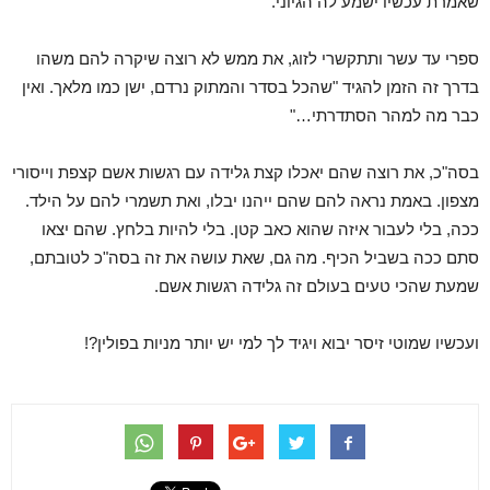
שאמרת עכשיו ישמע לה הגיוני.
ספרי עד עשר ותתקשרי לזוג, את ממש לא רוצה שיקרה להם משהו
בדרך זה הזמן להגיד "שהכל בסדר והמתוק נרדם, ישן כמו מלאך. ואין
כבר מה למהר הסתדרתי…"
בסה"כ, את רוצה שהם יאכלו קצת גלידה עם רגשות אשם קצפת וייסורי
מצפון. באמת נראה להם שהם ייהנו יבלו, ואת תשמרי להם על הילד.
ככה, בלי לעבור איזה שהוא כאב קטן. בלי להיות בלחץ. שהם יצאו
סתם ככה בשביל הכיף. מה גם, שאת עושה את זה בסה"כ לטובתם,
שמעת שהכי טעים בעולם זה גלידה רגשות אשם.
ועכשיו שמוטי זיסר יבוא ויגיד לך למי יש יותר מניות בפולין?!