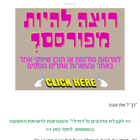
- פרסומת -
"כן" ? את עונה
>> לקבלת עדכונים מ"דתילי" והצטרפות לרשימת התפוצה
בווטסאפ, לחץ/י כאן <<