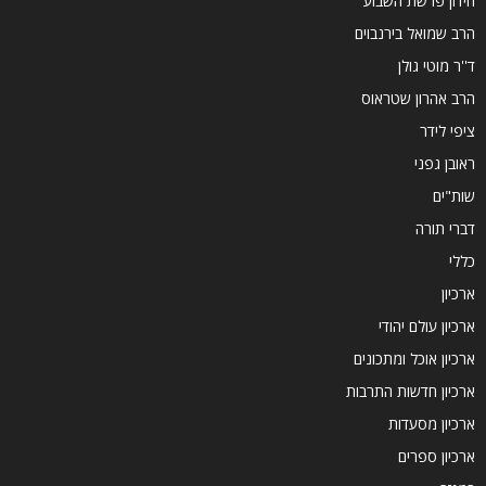
חידון פרשת השבוע
הרב שמואל בירנבוים
ד''ר מוטי גולן
הרב אהרון שטראוס
ציפי לידר
ראובן גפני
שות"ים
דברי תורה
כללי
ארכיון
ארכיון עולם יהודי
ארכיון אוכל ומתכונים
ארכיון חדשות התרבות
ארכיון מסעדות
ארכיון ספרים