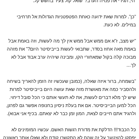
'הי, תגידי את פנויה הערב?' שואל קול צעיר בחשש קל.
"כן". למרות שאת ידועה כאחת הפטפטניות הגדולות אל תרחיבי
במילים. לא כעת.
"יש מצב, ז"א אם ממש אבל ממש אין לך מה לעשות, וזה באמת אבל
באמת מאה אחוז בסדר, שתבואי לעשות בייביסיטר היום?" את מזהה
מבוכה קלה בקול שמאחורי הקו, ומבינה שיהיה ערב אבוד אבל לא
לך…
"בשמחה, ברור איזה שאלה, (כמובן שעכשיו זה הזמן להאריך בשיחה
ולהסביר כמה את מאושרת מזה שאת עושה היום בייביסיטר למרות
שיש לך מלא דברים לעשות, את לא תעשי אותם כי הכל סובל דיחוי.
הכל למען הבייביסיטר. אם את בעלת ניסיון בחנופה אפשר גם לפרגן,
ולהגיד אתם חייבים לצאת, המון זמן כבר לא יצאתם. בכיף אני אבוא).
כל הכבוד!!! הדלקת את מדורת רגשות האשם. עכשיו המזמינים לא
יפסקו להצטער על זה שהם לא התקשרו קודם ולא שאלו אותך ראשונה