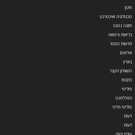
חינוך
טכנולוגיה ואינטרנט
תזונה נכונה
בריאות ורפואה
חדשות המגזר
אירועים
בארץ
השאלון הקצר
כתבות
פוליטי
הפרלמנט
פוליטי מדיני
דעות
דעות
עולם יהודי