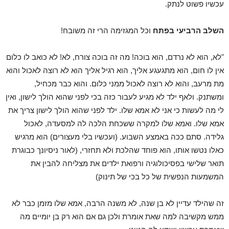
עכשיו פשוט לנתק.
השלב הרביעי בפתח
וכל המגזימה הרי זה משובח!
"לא, הוא לא נרדם, הוא בוכה! מה זה בוכה צורח, לא! לא כואב לו כלום
אין לו חום, הוא מתגעגע אליך, הוא רגיל אליך הוא לא רוצה לאכול והוא
מת מרעב, והוא לא רוצה לאכול ממני כלום. והוא כבר מכחיל,
ומשתנק. ולאף ילד לא מגיע לעבור כזה בכי לפני שהוא הולך לישון, ואין
לי מה לעשות כי אני לא אמא שלו. ילד לפני שהוא הולך לישון צריך את
אמא שלו. ואמא שלו למקרה ששכחת הלכה לה למסעדה, לאכול
גלידה. סתם ככה באמצע השבוע. (ועכשיו בלי מעצורים) הוא מרגיש
כאלו נטשו אותו, הוא פוחד שהלכת ולא תחזרי, (לאור ניסיונך כבוגרת
תואר שלישי בפסיכולוגיה ורפואת ילדים את מצליחה להבין את
המשמעות הנפשית של כל בכי של תינוק)
זה שהילד עדיין לא בן שנה, לא משנה הרבה, אמא שלו מזמן כבר לא
ממש מקשיבה למה שאת אומרת ולכן גם אם הוא רק בן יומיים מה