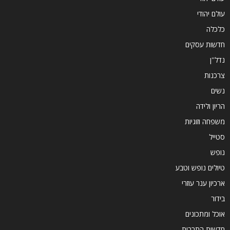
עולם יהודי
כלכלה
חדשות עסקים
נדל''ן
צרכנות
נשים
הריון ולידה
משפחה וזוגיות
סטייל
נופש
טיולים נופש וטבע
ארכיון ענר עוזרי
בידור
אוכל ומתכונים
חדשות התרבות