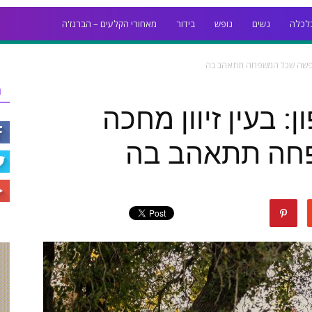
לכלה
נשים
נופש
בידור
מאחורי הקלעים – הברנז'ה
ה חופשה שכל המשפחה תתאהב בה
ר
: בעין זיוון מחכה
חה תתאהב בה