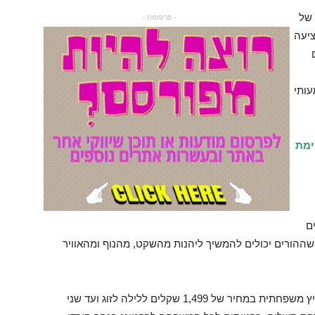
של
- פרסומת -
ציעה
עותי
ימת
ם
ההורים יכולים להמשיך ליהנות מהשקט, מהנוף ומהאוויר
לרגל החופש הגדול מציעה תיירות עין זיוון חבילת קיץ משפחתית במחיר של 1,499 שקלים ללילה לזוג ועד שני