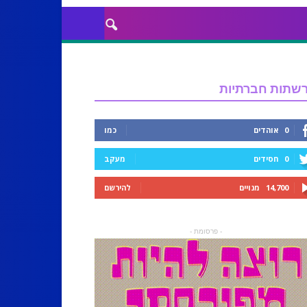
שתות חברתיות
0
אוהדים
כמו
0
חסידים
מעקב
14,700
מנויים
להירשם
- פרסומת -