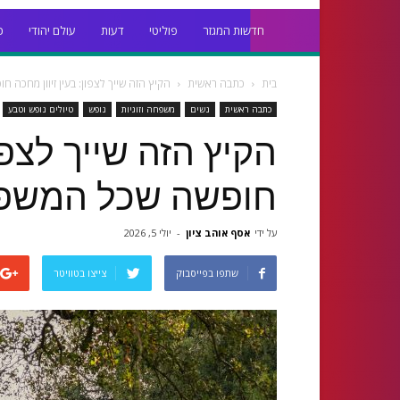
חדשות המגזר
פוליטי
דעות
עולם יהודי
כ
בית
כתבה ראשית
הקיץ הזה שייך לצפון: בעין זיוון מחכ
כתבה ראשית
נשים
משפחה וזוגיות
נופש
טיולים נופש וטבע
הקיץ הזה שייך לצפון
חופשה שכל המשפ
על ידי
אסף אוהב ציון
-
יולי 5, 2026
שתפו בפייסבוק
צייצו בטוויטר