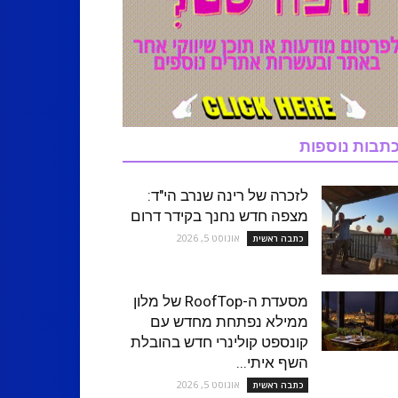
תבות נוספות
לזכרה של רינה שנרב הי"ד:
מצפה חדש נחנך בקידר דרום
אוגוסט 5, 2026
כתבה ראשית
מסעדת ה-RoofTop של מלון
ממילא נפתחת מחדש עם
קונספט קולינרי חדש בהובלת
השף איתי...
אוגוסט 5, 2026
כתבה ראשית