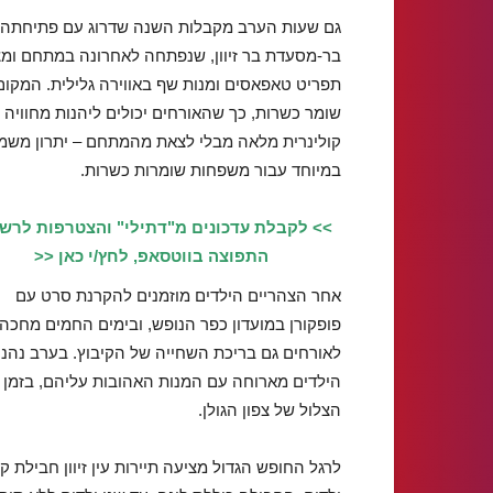
גם שעות הערב מקבלות השנה שדרוג עם פתיחתה 
בר-מסעדת בר זיוון, שנפתחה לאחרונה במתחם ומ
תפריט טאפאסים ומנות שף באווירה גלילית. המקום
שומר כשרות, כך שהאורחים יכולים ליהנות מחוויה
קולינרית מלאה מבלי לצאת מהמתחם – יתרון משמ
במיוחד עבור משפחות שומרות כשרות.
>> לקבלת עדכונים מ"דתילי" והצטרפות לרש
התפוצה בווטסאפ, לחץ/י כאן <<
אחר הצהריים הילדים מוזמנים להקרנת סרט עם
פופקורן במועדון כפר הנופש, ובימים החמים מחכה
לאורחים גם בריכת השחייה של הקיבוץ. בערב נהני
הילדים מארוחה עם המנות האהובות עליהם, בזמן ש
הצלול של צפון הגולן.