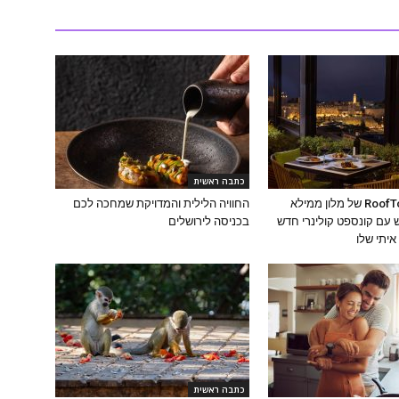
כתבה ראשית
מסעדת ה-RoofTop של מלון ממילא
החוויה הלילית והמדויקת שמחכה לכם
עם קונספט קולינרי חדש
בכניסה לירושלים
יתי שלו
כתבה ראשית