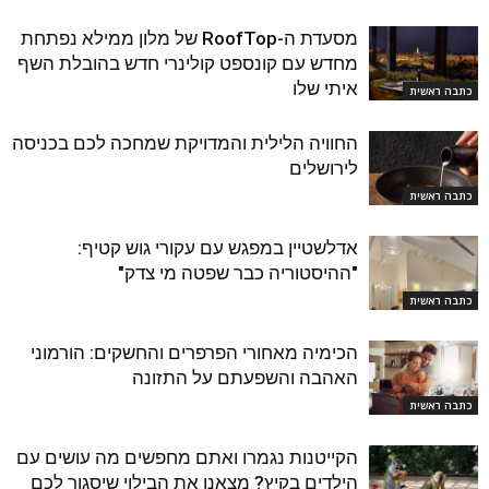
מסעדת ה-RoofTop של מלון ממילא נפתחת
מחדש עם קונספט קולינרי חדש בהובלת השף
איתי שלו
כתבה ראשית
החוויה הלילית והמדויקת שמחכה לכם בכניסה
לירושלים
כתבה ראשית
אדלשטיין במפגש עם עקורי גוש קטיף:
"ההיסטוריה כבר שפטה מי צדק"
כתבה ראשית
הכימיה מאחורי הפרפרים והחשקים: הורמוני
האהבה והשפעתם על התזונה
כתבה ראשית
הקייטנות נגמרו ואתם מחפשים מה עושים עם
הילדים בקיץ? מצאנו את הבילוי שיסגור לכם