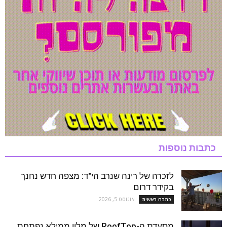
כתבות נוספות
לזכרה של רינה שנרב הי"ד: מצפה חדש נחנך
בקידר דרום
אוגוסט 5, 2026
כתבה ראשית
מסעדת ה-RoofTop של מלון ממילא נפתחת