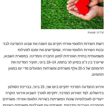
קרדיט: freepik
רשות השירות הלאומי-אזרחי תקיים גם השנה את שבוע ההצדעה לבני
ובנות השירות הלאומי-אזרחי, שמקדישים את זמנם לפעילות
משמעותית בחזית האזרחית למען החברה והמדינה. במסגרת השבוע,
שייערך בין כ"ט בסיוון לג' בתמוז, 14–18 ביוני, תוקיר המדינה את
תרומתם של כ-20 אלף משרתים ומשרתות הפועלים מדי יום במגוון
תחומים.
אירוע ההצדעה המרכזי יתקיים ביום שני, 15 ביוני, בבריכת הסולטן
בירושלים. לצד האירוע המרכזי, יתקיימו לאורך השבוע אירועי הוקרה
ייעודיים לאוכלוסיות שונות המשרתות בשירות הלאומי-אזרחי: משרתים
מהחברה הערבית והדרוזית, משרתים עם מוגבלויות ומשרתים בשירות