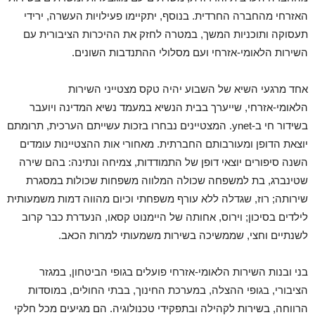
האזרחי מהחברה החרדית. בנוסף, יתקיימו פעילויות העשרה, ירידי
תעסוקה ותוכניות המשך, במטרה לחזק את ההיכרות הציבורית עם
השירות הלאומי-אזרחי ועם מסלולי ההתנדבות השונים.
אחד מרגעי השיא של השבוע יהיה טקס מצטייני השירות
הלאומי-אזרחי, שייערך בבית הנשיא במעמד נשיא המדינה ויועבר
בשידור חי ב-ynet. המצטיינים נבחרו בזכות עשייתם הערכית, תרומתם
יוצאת הדופן ומעורבותם החברתית. מאחורי אות ההצטיינות עומדים
השנה סיפורים יוצאי דופן של התמודדות, צמיחה ונתינה: בהם שירה
שטינברג, בת למשפחה שכולה המלווה משפחות שכולות במסגרת
שירותה; רוז, שגדלה ללא עורף משפחתי וכיום מהווה דמות משמעותית
לילדים בסיכון; וירוס, אחותה של היימנוט קסאו, הנעדרת כבר קרוב
לשנתיים וחצי, שממשיכה בשירות משמעותי למרות הכאב.
בני ובנות השירות הלאומי-אזרחי פועלים בגופי הביטחון, במגזר
הציבורי, בגופי ההצלה, במערכת החינוך, בבתי החולים, במוסדות
הרווחה, בשירות לקהילה ובתפקידי טכנולוגיה. הם מגיעים מכל חלקי