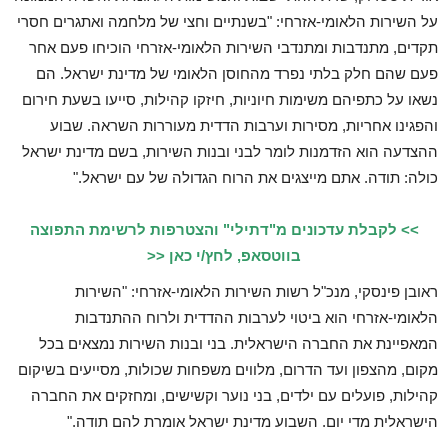
על השירות הלאומי-אזרחי: "בשנתיים וחצי של מלחמה ואתגרים חסרי
תקדים, מתנדבות ומתנדבי השירות הלאומי-אזרחי הוכיחו פעם אחר
פעם שהם חלק בלתי נפרד מהחוסן הלאומי של מדינת ישראל. הם
נשאו על כתפיהם משימות חיוניות, חיזקו קהילות, סייעו בשעת חירום
והפגינו אחריות, מסירות וערבות הדדית מעוררות השראה. שבוע
ההצדעה הוא הזדמנות לומר לבני ובנות השירות, בשם מדינת ישראל
כולה: תודה. אתם מייצגים את הרוח הגדולה של עם ישראל."
>> לקבלת עדכונים מ"דתילי" והצטרפות לרשימת התפוצה
בווטסאפ, לחץ/י כאן <<
ראובן פינסקי, מנכ"ל רשות השירות הלאומי-אזרחי: "השירות
הלאומי-אזרחי הוא ביטוי לערבות ההדדית ולרוח ההתנדבות
המאפיינת את החברה הישראלית. בני ובנות השירות נמצאים בכל
מקום, מהצפון ועד הדרום, מלווים משפחות שכולות, מסייעים בשיקום
קהילות, פועלים עם ילדים, בני נוער וקשישים, ומחזקים את החברה
הישראלית מדי יום. השבוע מדינת ישראל אומרת להם תודה."