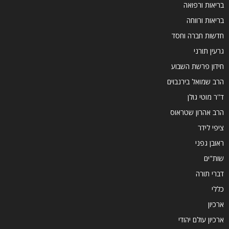
בריאות ורפואה
בריאות ורווחה
חדשות חברה וחסד
גרעין תורני
חידון פרשת השבוע
הרב שמואל בירנבוים
ד''ר מוטי גולן
הרב אהרון שטראוס
ציפי לידר
ראובן גפני
שות"ים
דברי תורה
כללי
ארכיון
ארכיון עולם יהודי