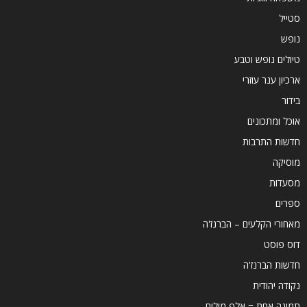
סטייל
נופש
טיולים נופש וטבע
ארכיון ענר עוזרי
בידור
אוכל ומתכונים
חדשות התרבות
מוסיקה
מסעדות
ספרים
מאחורי הקלעים – הברנז'ה
דוס פוסט
חדשות הברנז'ה
נקודה יהודית
תמונה אחת = אלף מילים