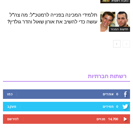
כתבה ראשית
תלמידי המכינה בפנייה לרמטכ"ל: מה צה"ל
עושה כדי להשיב את אורון שאול והדר גולדין?
חדשות המגזר
רשתות חברתיות
0
אוהדים
כמו
0
חסידים
מעקב
14,700
מנויים
להירשם