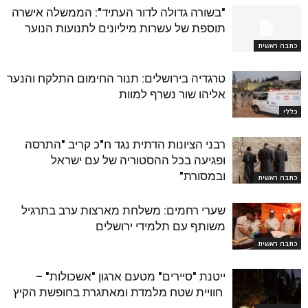
"בשורה גדולה לדור העתיד": הממשלה אישרה
תוספת של עשרות מיליונים לתנועות הנוער
כתבה ראשית
טרגדיה בירושלים: תנור החימום התלקח והנער
אליהו שור נשרף למוות
כללי
רבני הציונות הדתית נגד ח"כ קריב "התרסה
ופגיעה בכל ההסטוריה של עם ישראל
ובמסורת"
כתבה ראשית
שערי רחמים: משלחת מארצות ערב בתרגיל
משותף עם תלמידי ירושלים
כתבה ראשית
ייטנת "סיירים" מטעם ארגון "אשכולות" –
חוויית שטח מלמדת ומאתגרת בחופשת הקיץ