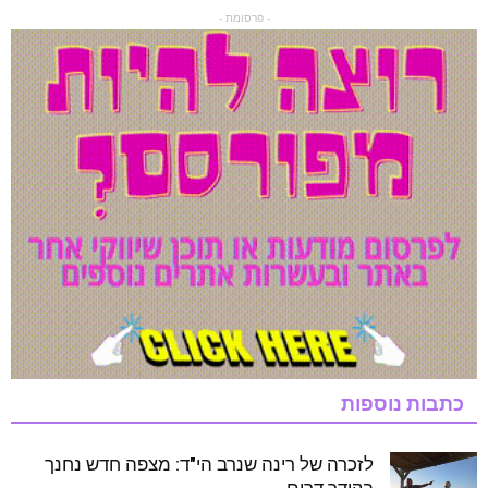
- פרסומת -
כתבות נוספות
לזכרה של רינה שנרב הי"ד: מצפה חדש נחנך
בקידר דרום