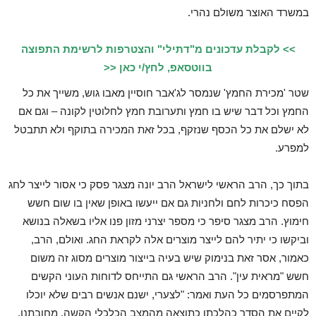
במשרד האוצר משולם נהרי.
>> לקבלת עדכונים מ"דתילי" והצטרפות לרשימת התפוצה
בווטסאפ, לחץ/י כאן <<
שטר 'מכירת החמץ' שנמסר לג'אבר חוסיין מאבו גוש, משייך את כל
החמץ וכל דבר שיש בו חמץ ותערובת חמץ לחלוטין לקונה – וגם אם
לא ישלם את כל הכסף שנזקף, בכל זאת המכירה בתוקף ולא תתבטל
למפרע.
בתוך כך, הרב הראשי לישראל הרב יונה מצגר פסק כי אסור לייצר לחג
הפסח כיכרות לחם ולחניות גם אם ייעשו באופן שאין בו שום חשש
חימוץ. הרב מצגר סיפר כי מספר יצרני מזון פנו אליו בשאלה בנושא
וביקשו כי יתיר להם לייצר מוצרים אלה לקראת החג. ואולם, הרב,
כאמור, אסר זאת בנימוק שיש בעיה בייצור מוצרים מסוג זה משום
חשש "מראית עין". הרב הראשי גם התייחס לדוחות העוני הקשים
המתפרסמים כל העת ואמר: "לצערי, ישנם אנשים רבים שלא יוכלו
לקיים את הסדר כהלכתו כתוצאה מהמצב הכלכלי הקשה. מחובתנו,