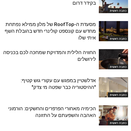
בקידר דרום
כתבה ראשית
מסעדת ה-RoofTop של מלון ממילא נפתחת
מחדש עם קונספט קולינרי חדש בהובלת השף
איתי שלו
כתבה ראשית
החוויה הלילית והמדויקת שמחכה לכם בכניסה
לירושלים
כתבה ראשית
אדלשטיין במפגש עם עקורי גוש קטיף:
"ההיסטוריה כבר שפטה מי צדק"
כתבה ראשית
הכימיה מאחורי הפרפרים והחשקים: הורמוני
האהבה והשפעתם על התזונה
כתבה ראשית