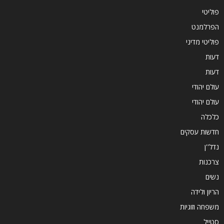
פוליטי
הפרלמנט
פוליטי מדיני
דעות
דעות
עולם יהודי
עולם יהודי
כלכלה
חדשות עסקים
נדל''ן
צרכנות
נשים
הריון ולידה
משפחה וזוגיות
סטייל