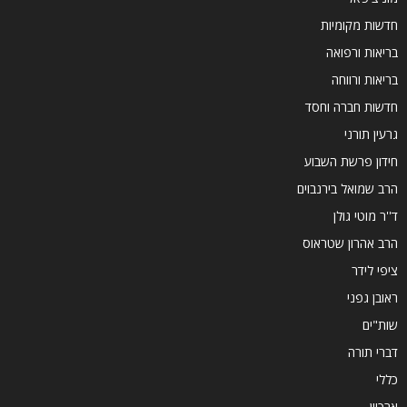
חדשות מקומיות
בריאות ורפואה
בריאות ורווחה
חדשות חברה וחסד
גרעין תורני
חידון פרשת השבוע
הרב שמואל בירנבוים
ד''ר מוטי גולן
הרב אהרון שטראוס
ציפי לידר
ראובן גפני
שות"ים
דברי תורה
כללי
ארכיון