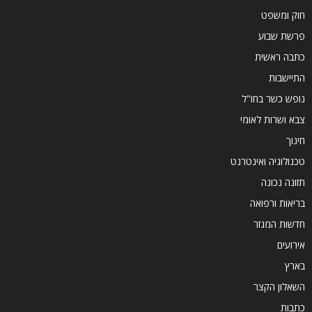
חוק ומשפט
פרשת שבוע
כתבה ראשית
התיישבות
נופש כשר בחו"ל
צבא ושרות לאומי
חינוך
טכנולוגיה ואינטרנט
תזונה נכונה
בריאות ורפואה
חדשות המגזר
אירועים
בארץ
השאלון הקצר
כתבות