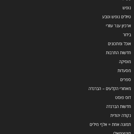
נופש
טיולים נופש וטבע
ארכיון ענר עוזרי
בידור
אוכל ומתכונים
חדשות התרבות
מוסיקה
מסעדות
ספרים
מאחורי הקלעים – הברנז'ה
דוס פוסט
חדשות הברנז'ה
נקודה יהודית
תמונה אחת = אלף מילים
מוניציפאלי