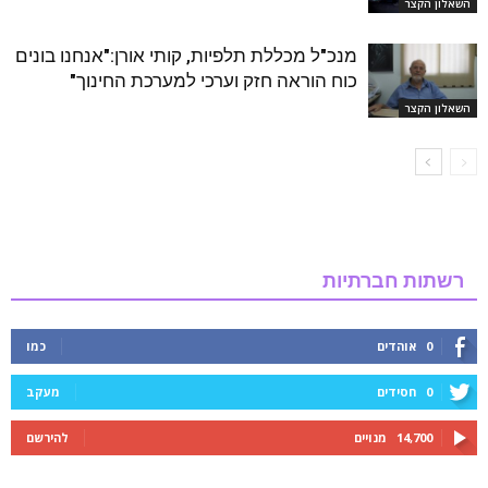
השאלון הקצר
מנכ"ל מכללת תלפיות, קותי אורן:"אנחנו בונים
כוח הוראה חזק וערכי למערכת החינוך"
השאלון הקצר
רשתות חברתיות
0
אוהדים
כמו
0
חסידים
מעקב
14,700
מנויים
להירשם