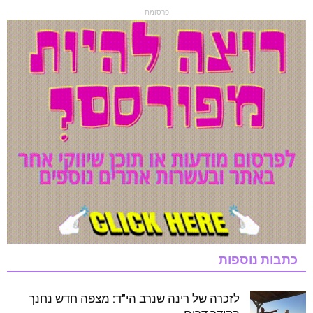
- פרסומת -
כתבות נוספות
לזכרה של רינה שנרב הי"ד: מצפה חדש נחנך