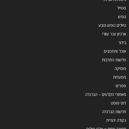
סטייל
נופש
טיולים נופש וטבע
ארכיון ענר עוזרי
בידור
אוכל ומתכונים
חדשות התרבות
מוסיקה
מסעדות
ספרים
מאחורי הקלעים – הברנז'ה
דוס פוסט
חדשות הברנז'ה
נקודה יהודית
תמונה אחת = אלף מילים