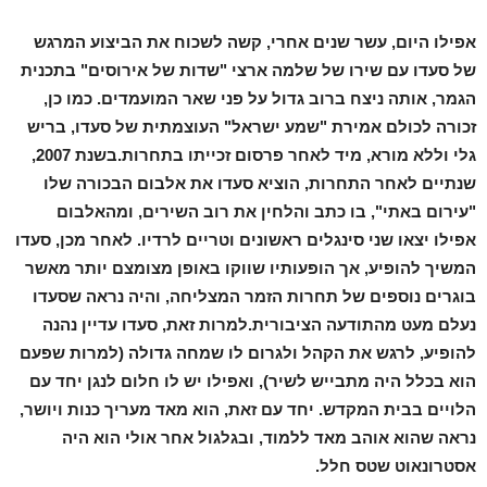
אפילו היום, עשר שנים אחרי, קשה לשכוח את הביצוע המרגש
של סעדו עם שירו של שלמה ארצי "שדות של אירוסים" בתכנית
הגמר, אותה ניצח ברוב גדול על פני שאר המועמדים. כמו כן,
זכורה לכולם אמירת "שמע ישראל" העוצמתית של סעדו, בריש
גלי וללא מורא, מיד לאחר פרסום זכייתו בתחרות.בשנת 2007,
שנתיים לאחר התחרות, הוציא סעדו את אלבום הבכורה שלו
"עירום באתי", בו כתב והלחין את רוב השירים, ומהאלבום
אפילו יצאו שני סינגלים ראשונים וטריים לרדיו. לאחר מכן, סעדו
המשיך להופיע, אך הופעותיו שווקו באופן מצומצם יותר מאשר
בוגרים נוספים של תחרות הזמר המצליחה, והיה נראה שסעדו
נעלם מעט מהתודעה הציבורית.למרות זאת, סעדו עדיין נהנה
להופיע, לרגש את הקהל ולגרום לו שמחה גדולה (למרות שפעם
הוא בכלל היה מתבייש לשיר), ואפילו יש לו חלום לנגן יחד עם
הלויים בבית המקדש. יחד עם זאת, הוא מאד מעריך כנות ויושר,
נראה שהוא אוהב מאד ללמוד, ובגלגול אחר אולי הוא היה
אסטרונאוט שטס חלל.