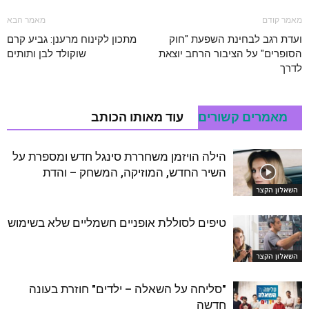
מאמר קודם
מאמר הבא
ועדת רגב לבחינת השפעת "חוק
מתכון לקינוח מרענן: גביע קרם
הסופרים" על הציבור הרחב יוצאת
שוקולד לבן ותותים
לדרך
מאמרים קשורים
עוד מאותו הכותב
הילה הויזמן משחררת סינגל חדש ומספרת על
השיר החדש, המוזיקה, המשחק – והדת
השאלון הקצר
טיפים לסוללת אופניים חשמליים שלא בשימוש
השאלון הקצר
"סליחה על השאלה – ילדים" חוזרת בעונה
חדשה