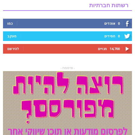
רשתות חברתיות
0
אוהדים
כמו
0
חסידים
מעקב
14,700
מנויים
להירשם
- פרסומת -