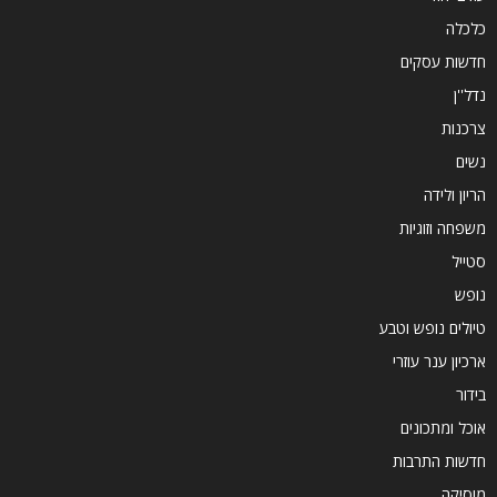
כלכלה
חדשות עסקים
נדל''ן
צרכנות
נשים
הריון ולידה
משפחה וזוגיות
סטייל
נופש
טיולים נופש וטבע
ארכיון ענר עוזרי
בידור
אוכל ומתכונים
חדשות התרבות
מוסיקה