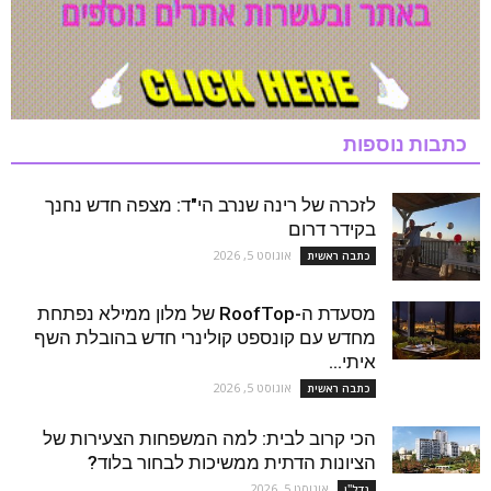
כתבות נוספות
לזכרה של רינה שנרב הי"ד: מצפה חדש נחנך
בקידר דרום
אוגוסט 5, 2026
כתבה ראשית
מסעדת ה-RoofTop של מלון ממילא נפתחת
מחדש עם קונספט קולינרי חדש בהובלת השף
איתי...
אוגוסט 5, 2026
כתבה ראשית
הכי קרוב לבית: למה המשפחות הצעירות של
הציונות הדתית ממשיכות לבחור בלוד?
אוגוסט 5, 2026
נדל''ן