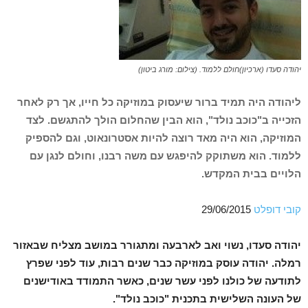
יהודה סעדו (ארכיון)חולם ללמוד. (צילום: מורג ביטון)
ליהודה היה תמיד ברור שיעסוק במוזיקה כל חייו, אך רק לאחר
הזכייה ב"כוכב נולד", הוא הבין שהחלום הולך להתגשם. לצד
המוזיקה, הוא היה מאד רוצה להיות אסטרונאוט, וגם להספיק
ללמוד. הוא משתוקק להיפגש עם משה רבנו, וחולם לנגן עם
הלויים בבית המקדש.
קובי דופלט
29/06/2015
יהודה סעדו, נשוי ואב לארבעה ומתגורר במושב מצליח שבאזור
רמלה. יהודה עוסק במוזיקה כבר שנים רבות, עוד לפני שפרץ
לתודעה של כולנו לפני עשר שנים, כאשר התמודד באודישנים
של העונה השלישית בתכנית "כוכב נולד".