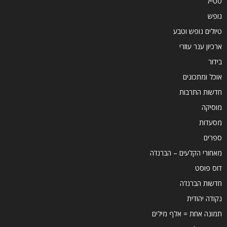
סטייל
נופש
טיולים נופש וטבע
ארכיון ענר עוזרי
בידור
אוכל ומתכונים
חדשות התרבות
מוסיקה
מסעדות
ספרים
מאחורי הקלעים – הברנז'ה
דוס פוסט
חדשות הברנז'ה
נקודה יהודית
תמונה אחת = אלף מילים