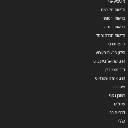
מוניציפאלי
חדשות מקומיות
בריאות ורפואה
בריאות ורווחה
חדשות חברה וחסד
גרעין תורני
חידון פרשת השבוע
הרב שמואל בירנבוים
ד''ר מוטי גולן
הרב אהרון שטראוס
ציפי לידר
ראובן גפני
שות"ים
דברי תורה
כללי